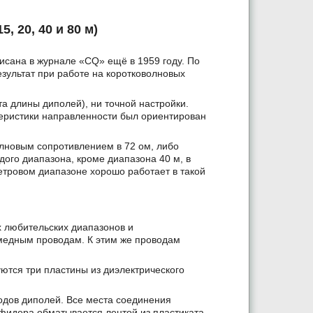
, 20, 40 и 80 м)
исана в журнале «CQ» ещё в 1959 году. По
зультат при работе на коротковолновых
та длины диполей), ни точной настройки.
ктеристики направленности был ориентирован
лновым сопротивлением в 72 ом, либо
ого диапазона, кроме диапазона 40 м, в
етровом диапазоне хорошо работает в такой
х любительских диапазонов и
 медным проводам. К этим же проводам
уются три пластины из диэлектрического
одов диполей. Все места соединения
фидера обматывается лентой из пластиката,