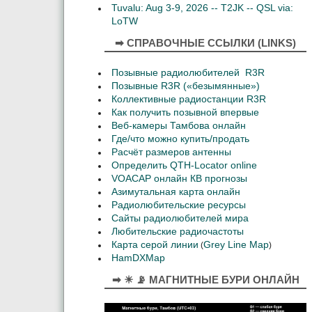
Tuvalu: Aug 3-9, 2026 -- T2JK -- QSL via:
LoTW
➡ СПРАВОЧНЫЕ ССЫЛКИ (LINKS)
Позывные радиолюбителей R3R
Позывные R3R («безымянные»)
Коллективные радиостанции R3R
Как получить позывной впервые
Веб-камеры Тамбова онлайн
Где/что можно купить/продать
Расчёт размеров антенны
Определить QTH-Locator online
VOACAP онлайн КВ прогнозы
Азимутальная карта онлайн
Радиолюбительские ресурсы
Сайты радиолюбителей мира
Любительские радиочастоты
Карта серой линии
Grey Line Map
(
)
HamDXMap
➡ ☀ 📡 МАГНИТНЫЕ БУРИ ОНЛАЙН