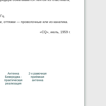
Гц.
, оттяжки — проволочные или из канатика.
«CQ», июль, 1959 г.
Антенна
2-х рамочная
Бевереджа -
приёмная
практическая
антенна
реализация