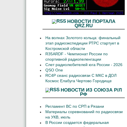
НОВОСТИ ПОРТАЛА
QRZ.RU
На волнах Золотого кольца: финальный
этап радиоэкспедиции РТРС стартует в
Костромской области
R35ARDF - Чемпионат России по
спортивной радиопеленгации
Слет радиолюбителей юга России - 2026
QSO One
RC4P сеанс радиосвязи С МКС в ДОЛ
Космос Елабуга Чертово Городище
НОВОСТИ ИЗ СОЮЗА Р/Л
РФ
Регламент ВС по СРП в Рязани
Материалы соревнований по радиосвязи
на УКВ, июль
В России создается федеральная