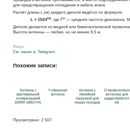
для предотвращения попадания в кабель влаги.
Расчёт длины L (м) каждого диполя ведётся по формуле:
cp
ср
L = 152/f
, где f
— средняя частота диапазона, М
Диполи делаются из медной или биметаллической проволоки
Высота антенны — любая, но не менее 8,5 м.
Вверх
См. канал в
Telegram
Похожие записи:
Антенна с
Y-образная
Антенна с
О проволочных
вертикальной
антенна
линейной
антеннах для
поляризацией
нагрузкой для
радиолюбител
DDRR (W6UYH)
пеших походов
ей
Просмотрено:
2 507