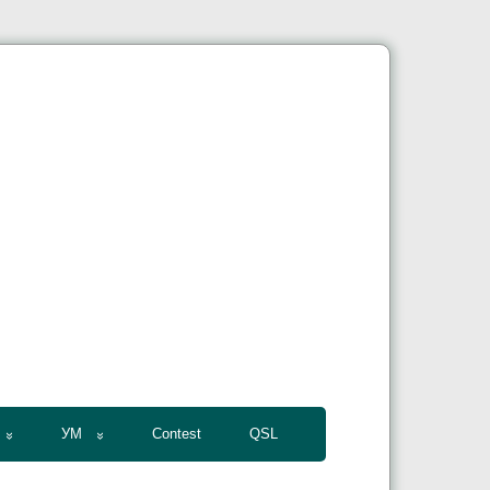
УМ
Contest
QSL