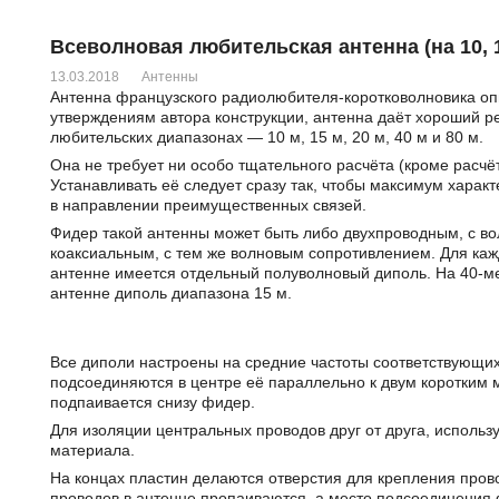
Всеволновая любительская антенна (на 10, 15
13.03.2018
Антенны
Антенна французского радиолюбителя-коротковолновика оп
утверждениям автора конструкции, антенна даёт хороший ре
любительских диапазонах — 10 м, 15 м, 20 м, 40 м и 80 м.
Она не требует ни особо тщательного расчёта (кроме расчё
Устанавливать её следует сразу так, чтобы максимум хара
в направлении преимущественных связей.
Фидер такой антенны может быть либо двухпроводным, с во
коаксиальным, с тем же волновым сопротивлением. Для кажд
антенне имеется отдельный полуволновый диполь. На 40-м
антенне диполь диапазона 15 м.
Все диполи настроены на средние частоты соответствующи
подсоединяются в центре её параллельно к двум коротким
подпаивается снизу фидер.
Для изоляции центральных проводов друг от друга, использ
материала.
На концах пластин делаются отверстия для крепления пров
проводов в антенне пропаиваются, а место подсоединения 