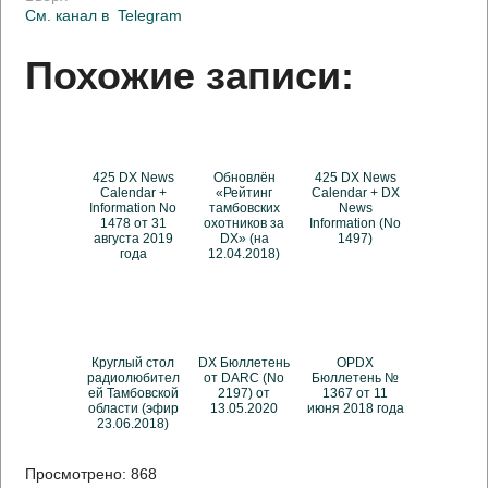
См. канал в
Telegram
Похожие записи:
425 DX News
Обновлён
425 DX News
Calendar +
«Рейтинг
Calendar + DX
Information No
тамбовских
News
1478 от 31
охотников за
Information (No
августа 2019
DX» (на
1497)
года
12.04.2018)
Круглый стол
DX Бюллетень
OPDX
радиолюбител
от DARC (No
Бюллетень №
ей Тамбовской
2197) от
1367 от 11
области (эфир
13.05.2020
июня 2018 года
23.06.2018)
Просмотрено:
868