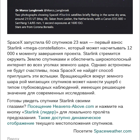
SpaceX запустила 60 спутников 23 мая — первый взнос
Starlink «mega-constellation», который может насчитывать 12
000 к моменту завершения проекта. Starlink стремится
окружить Землю спутниками и обеспечить широкополосный
интернет во всех уголках земного шара. Однако астрономы
не будут счастливы, пока SpaceX не найдёт способ
приглушить эти вспышки. Вращающийся вокруг земного
шара рой мигающих спутников может нанести ущерб с
типом глубоководных наблюдений, имеющих решающее
значение для современных исследований.
Готовы увидеть спутники Starlink своими
глазами?
Посещение Heavens-Above.com
и нажмите на
кнопку «
Starlink (лидер)
» для локального пролёта
предсказания.
Также доступно динамическое
отображение
текущего местоположения спутников.
Посетите
Spaceweather.com
Вверх