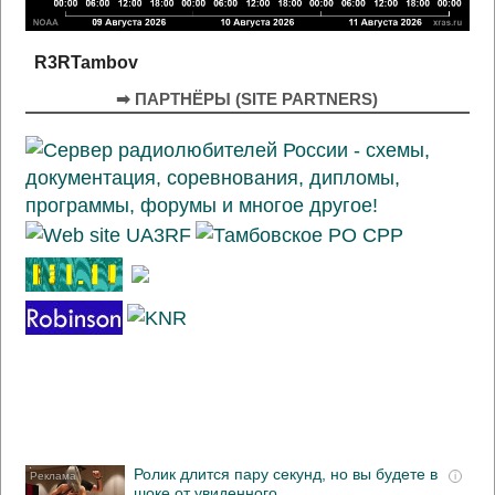
R3RTambov
➡ ПАРТНЁРЫ (SITE PARTNERS)
Ролик длится пару секунд, но вы будете в
i
шоке от увиденного