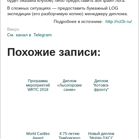
будет оказана клубом) либо предоставить adif файл лога.
В сложных ситуациях — предоставить бумажный LOG
экспедиции (его разборчивую копию) менеджеру диплома.
Подробнее в источнике:
http://rct3r.ru/
Вверх
См. канал в
Telegram
Похожие записи:
Программа
Диплом
Диплом
мероприятий
«Лысогорские
"Котовск-
WRTC 2018
санки»
фронту"
World Castles
К 75-летию
Новый диплом
Award
Тамбовского
"Mobile DXCC