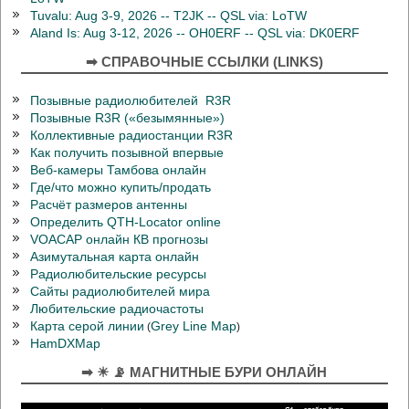
Tuvalu: Aug 3-9, 2026 -- T2JK -- QSL via: LoTW
Aland Is: Aug 3-12, 2026 -- OH0ERF -- QSL via: DK0ERF
➡ СПРАВОЧНЫЕ ССЫЛКИ (LINKS)
Позывные радиолюбителей R3R
Позывные R3R («безымянные»)
Коллективные радиостанции R3R
Как получить позывной впервые
Веб-камеры Тамбова онлайн
Где/что можно купить/продать
Расчёт размеров антенны
Определить QTH-Locator online
VOACAP онлайн КВ прогнозы
Азимутальная карта онлайн
Радиолюбительские ресурсы
Сайты радиолюбителей мира
Любительские радиочастоты
Карта серой линии
Grey Line Map
(
)
HamDXMap
➡ ☀ 📡 МАГНИТНЫЕ БУРИ ОНЛАЙН