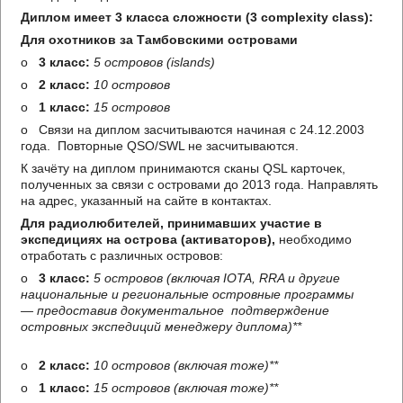
Диплом имеет 3 класса сложности (3 complexity class):
Для охотников за Тамбовскими островами
o
3 класс:
5 островов
(islands)
o
2 класс:
10 островов
o
1 класс:
15 островов
o Связи на диплом засчитываются начиная с 24.12.2003
года. Повторные QSO/SWL не засчитываются.
К зачёту на диплом принимаются сканы QSL карточек,
полученных за связи с островами до 2013 года. Направлять
на адрес, указанный на сайте в контактах.
Для радиолюбителей, принимавших участие в
экспедициях
на острова (активаторов),
необходимо
отработать с различных островов:
o
3 класс:
5 островов (включая IOTA, RRA и другие
национальные и региональные островные программы
— предоставив документальное
подтверждение
островных экспедиций менеджеру диплома)**
o
2 класс:
10 островов
(включая тоже)**
o
1 класс:
15 островов (включая тоже)**