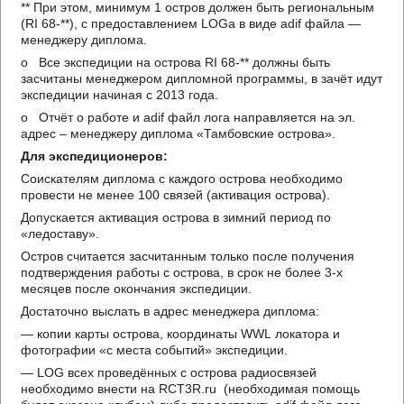
** При этом, минимум 1 остров должен быть региональным
(RI 68-**), с предоставлением LOGa в виде adif файла —
менеджеру диплома.
o Все экспедиции на острова RI 68-** должны быть
засчитаны менеджером дипломной программы, в зачёт идут
экспедиции начиная с 2013 года.
o Oтчёт о работе и adif файл лога направляется на эл.
адрес – менеджеру диплома «Тамбовские острова».
Для экспедиционеров:
Соискателям диплома с каждого острова необходимо
провести не менее 100 связей (активация острова).
Допускается активация острова в зимний период по
«ледоставу».
Остров считается засчитанным только после получения
подтверждения работы с острова, в срок не более 3-х
месяцев после окончания экспедиции.
Достаточно выслать в адрес менеджера диплома:
— копии карты острова, координаты WWL локатора и
фотографии «с места событий» экспедиции.
— LOG всех проведённых c острова радиосвязей
необходимо внести на RCT3R.ru (необходимая помощь