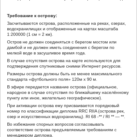
Требование к острову:
Засчитываются острова, расположенные на реках, озерах,
водохранилищах и отображенные на картах масштаба
1:200000 (1 см = 2 км).
Остров не должен соединяться с берегом мостом или
дамбой и не должен иметь соединения с берегом по
мелкой воде в засушливое время года.
В случае отсутствия острова на карте используются для
подтверждения спутниковые снимки Интернет ресурсов.
Размеры острова должны быть не менее максимального
стандарта «футбольного поля» 120м х 90 м.
В эфире передается название острова (официальное,
народное в случае отсутствия по ближайшему населённому
пункту или иное, желательно географическое).
При активации острова ему присваивается порядковый
номер по классификации диплома RRC RIIA (острова рек,
озер и искусственных водохранилищ). RI 68 -** / RI ** — **.
Во избежание спорных вопросов согласовывать
соответствие острова предъявляемым требованиям с
менеджером диплома.