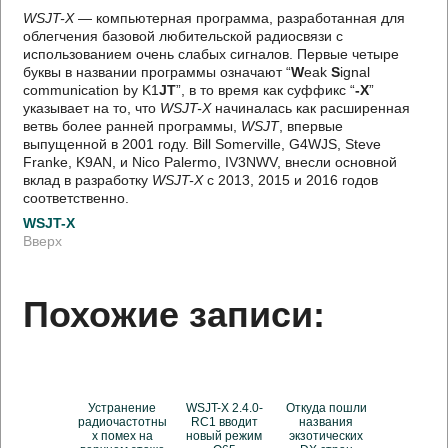
WSJT-X
— компьютерная программа, разработанная для
облегчения базовой любительской радиосвязи с
использованием очень слабых сигналов. Первые четыре
буквы в названии программы означают “
W
eak
S
ignal
communication by K1
JT
”, в то время как суффикс “
-X
”
указывает на то, что
WSJT-X
начиналась как расширенная
ветвь более ранней программы,
WSJT
, впервые
выпущенной в 2001 году. Bill Somerville, G4WJS, Steve
Franke, K9AN, и Nico Palermo, IV3NWV, внесли основной
вклад в разработку
WSJT-X
с 2013, 2015 и 2016 годов
соответственно.
WSJT-X
Вверх
Похожие записи:
Устранение
WSJT-X 2.4.0-
Откуда пошли
радиочастотны
RC1 вводит
названия
х помех на
новый режим
экзотических