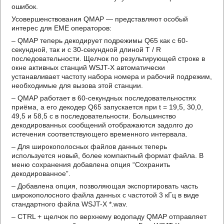
ошибок.
Усовершенствования QMAP — представляют особый
интерес для EME операторов:
– QMAP теперь декодирует подрежимы Q65 как с 60-
секундной, так и с 30-секундной длиной T / R
последовательности. Щелчок по результирующей строке в
окне активных станций WSJT-X автоматически
устанавливает частоту набора номера и рабочий подрежим,
необходимые для вызова этой станции.
– QMAP работает в 60-секундных последовательностях
приёма, а его декодер Q65 запускается при t = 19,5, 30,0,
49,5 и 58,5 с в последовательности. Большинство
декодированных сообщений отображаются задолго до
истечения соответствующего временного интервала.
– Для широкополосных файлов данных теперь
используется новый, более компактный формат файла. В
меню сохранения добавлена опция “Сохранить
декодированное”.
– Добавлена опция, позволяющая экспортировать часть
широкополосного файла данных с частотой 3 кГц в виде
стандартного файла WSJT-X *.wav.
– CTRL + щелчок по верхнему водопаду QMAP отправляет