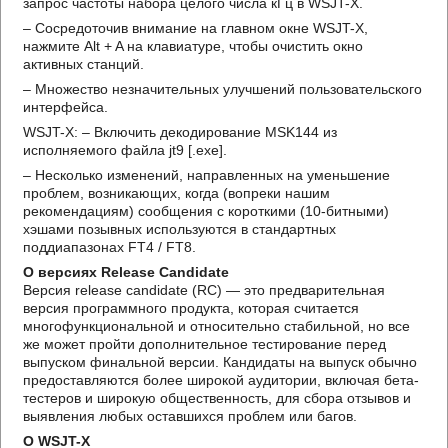
запрос частоты набора целого числа кГц в WSJT-X.
– Сосредоточив внимание на главном окне WSJT-X,
нажмите Alt + A на клавиатуре, чтобы очистить окно
активных станций.
– Множество незначительных улучшений пользовательского
интерфейса.
WSJT-X: – Включить декодирование MSK144 из
исполняемого файла jt9 [.exe].
– Несколько изменений, направленных на уменьшение
проблем, возникающих, когда (вопреки нашим
рекомендациям) сообщения с короткими (10-битными)
хэшами позывных используются в стандартных
поддиапазонах FT4 / FT8.
О версиях Release Candidate
Версия release candidate (RC) — это предварительная
версия программного продукта, которая считается
многофункциональной и относительно стабильной, но все
же может пройти дополнительное тестирование перед
выпуском финальной версии. Кандидаты на выпуск обычно
предоставляются более широкой аудитории, включая бета-
тестеров и широкую общественность, для сбора отзывов и
выявления любых оставшихся проблем или багов.
О WSJT-X