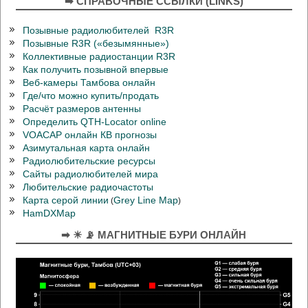
➡ СПРАВОЧНЫЕ ССЫЛКИ (LINKS)
Позывные радиолюбителей R3R
Позывные R3R («безымянные»)
Коллективные радиостанции R3R
Как получить позывной впервые
Веб-камеры Тамбова онлайн
Где/что можно купить/продать
Расчёт размеров антенны
Определить QTH-Locator online
VOACAP онлайн КВ прогнозы
Азимутальная карта онлайн
Радиолюбительские ресурсы
Сайты радиолюбителей мира
Любительские радиочастоты
Карта серой линии
Grey Line Map
(
)
HamDXMap
➡ ☀ 📡 МАГНИТНЫЕ БУРИ ОНЛАЙН