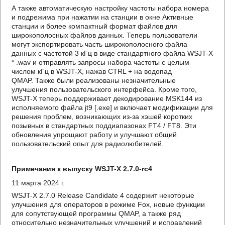
А также автоматическую настройку частоты набора номера
и подрежима при нажатии на станции в окне Активные
станции и более компактный формат файлов для
широкополосных файлов данных. Теперь пользователи
могут экспортировать часть широкополосного файла
данных с частотой 3 кГц в виде стандартного файла WSJT-X
* .wav и отправлять запросы набора частоты с целым
числом кГц в WSJT-X, нажав CTRL + на водопад
QMAP. Также были реализованы незначительные
улучшения пользовательского интерфейса. Кроме того,
WSJT-X теперь поддерживает декодирование MSK144 из
исполняемого файла jt9 [.exe] и включает модификации для
решения проблем, возникающих из-за хэшей коротких
позывных в стандартных поддиапазонах FT4 / FT8. Эти
обновления упрощают работу и улучшают общий
пользовательский опыт для радиолюбителей.
Примечания к выпуску WSJT-X 2.7.0-rc4
11 марта 2024 г.
WSJT-X 2.7.0 Release Candidate 4 содержит некоторые
улучшения для операторов в режиме Fox, новые функции
для сопутствующей программы QMAP, а также ряд
относительно незначительных улучшений и исправлений