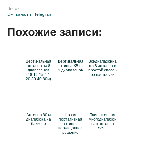
Вверх
См. канал в
Telegram
Похожие записи:
Вертикальная
Вертикальная
Вседиапазонна
антенна на 8
антенна КВ на
я КВ антенна и
диапазонов
9 диапазонов
простой способ
(10-12-15-17-
её настройки
20-30-40-80м)
Антенна 80 м
Новая
Таинственная
диапазона на
портативная
многодиапазон
балконе
антенна:
ная антенна
неожиданное
W5GI
решение