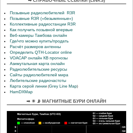
➡ СПРАВОЧНЫЕ ССЫЛКИ (LINKS)
Позывные радиолюбителей R3R
Позывные R3R («безымянные»)
Коллективные радиостанции R3R
Как получить позывной впервые
Веб-камеры Тамбова онлайн
Где/что можно купить/продать
Расчёт размеров антенны
Определить QTH-Locator online
VOACAP онлайн КВ прогнозы
Азимутальная карта онлайн
Радиолюбительские ресурсы
Сайты радиолюбителей мира
Любительские радиочастоты
Карта серой линии
Grey Line Map
(
)
HamDXMap
➡ ☀ 📡 МАГНИТНЫЕ БУРИ ОНЛАЙН