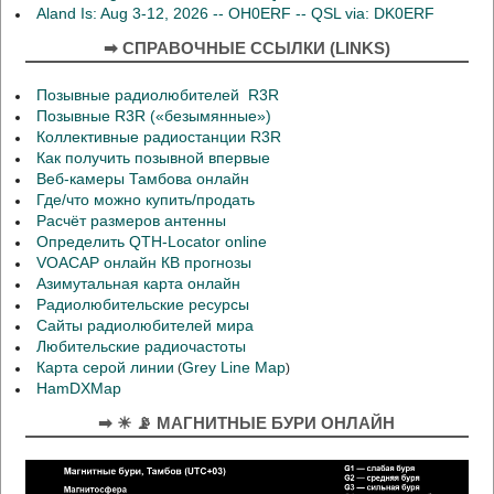
Aland Is: Aug 3-12, 2026 -- OH0ERF -- QSL via: DK0ERF
➡ СПРАВОЧНЫЕ ССЫЛКИ (LINKS)
Позывные радиолюбителей R3R
Позывные R3R («безымянные»)
Коллективные радиостанции R3R
Как получить позывной впервые
Веб-камеры Тамбова онлайн
Где/что можно купить/продать
Расчёт размеров антенны
Определить QTH-Locator online
VOACAP онлайн КВ прогнозы
Азимутальная карта онлайн
Радиолюбительские ресурсы
Сайты радиолюбителей мира
Любительские радиочастоты
Карта серой линии
Grey Line Map
(
)
HamDXMap
➡ ☀ 📡 МАГНИТНЫЕ БУРИ ОНЛАЙН