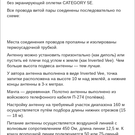
без экранирующей оплетки СATEGORY 5Е.
Все провода витой пары соединены последовательно по
схеме:
Места соединения проводов пропаяны и изолированы
термоусадочной трубкой.
Антенну можно установить горизонтально (как диполь) или
пустить её плечи под углом к земле (как Inverted Vee). Чем
больше высота подвеса антенны — тем лучше.
У автора антенна выполнена в виде Inverted Vee, точка
запитки расположена на высоте 10 м над землёй, а нижние
концы антенны в 3-х метрах.
Мачта — деревянная. Полотно антенны выполнено из
войскового телефонного кабеля П-274 (полёвка).
Настройку антенну на требуемый участок диапазона 160 м
осуществляется путём подбора длины нижних отрезков (15
— 18 м).
Питание антенны осуществляется воздушной линией с
волновым сопротивлением 450 Ом, длина линии 12,5 м. К
концу воздушной линии подключается 50 или 75-омный