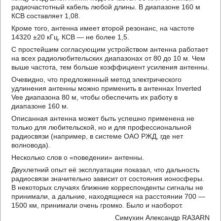
радиочастотный кабель любой длины. В диапазоне 160 м
КСВ составляет 1,08.
Кроме того, антенна имеет второй резонанс, на частоте
14320 ±20 кГц, КСВ — не более 1,5.
С простейшим согласующим устройством антенна работает
на всех радиолюбительских диапазонах от 80 до 10 м. Чем
выше частота, тем больше коэффициент усиления антенны.
Очевидно, что предложенный метод электрического
удлинения антенны можно применить в антеннах Inverted
Vee диапазона 80 м, чтобы обеспечить их работу в
диапазоне 160 м.
Описанная антенна может быть успешно применена не
только для любительской, но и для профессиональной
радиосвязи (например, в системе ОАО РЖД, где нет
волновода).
Несколько слов о «поведении» антенны.
Двухлетний опыт её эксплуатации показал, что дальность
радиосвязи значительно зависит от состояния ионосферы.
В некоторых случаях ближние корреспонденты сигналы не
принимали, а дальние, находящиеся на расстоянии 700 —
1500 км, принимали очень громко. Было и наоборот.
Симухин Александр RA3ARN