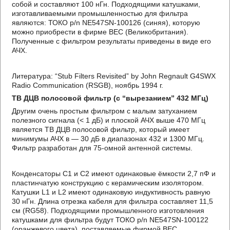
собой и составляют 100 нГн. Подходящими катушками,
изготавливаемыми промышленностью для фильтра
являются: ТОКО р/n NE547SN-100126 (синяя), которую
можно приобрести в фирме ВЕС (Великобритания).
Полученные с фильтром результаты приведены в виде его
АЧХ.
Литература: “Stub Filters Revisited” by John Regnault G4SWX
Radio Communication (RSGB), ноябрь 1994 г.
ТВ ДЦВ полосовой фильтр (с “вырезанием” 432 МГц)
Другим очень простым фильтром с малым затуханием
полезного сигнала (< 1 дБ) и плоской АЧХ выше 470 МГц
является ТВ ДЦВ полосовой фильтр, который имеет
минимумы АЧХ в — 30 дБ в диапазонах 432 и 1300 МГц.
Фильтр разработан для 75-омной антенной системы.
Конденсаторы С1 и С2 имеют одинаковые ёмкости 2,7 пФ и
пластинчатую конструкцию с керамическим изолятором.
Катушки L1 и L2 имеют одинаковую индуктивность равную
30 нГн. Длина отрезка кабеля для фильтра составляет 11,5
см (RG58). Подходящими промышленного изготовления
катушками для фильтра будут ТОКО p/n NE547SN-100122
(оранжевого цвета), поставляемые фирмой ВЕС