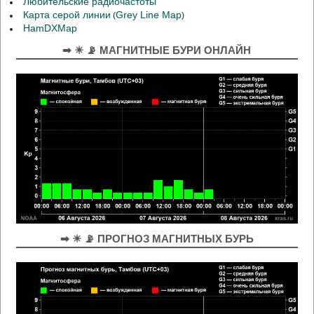
Любительские радиочастоты
Карта серой линии
Grey Line Map
(
)
HamDXMap
➡ ☀ 📡 МАГНИТНЫЕ БУРИ ОНЛАЙН
➡ ☀ 📡 ПРОГНОЗ МАГНИТНЫХ БУРЬ