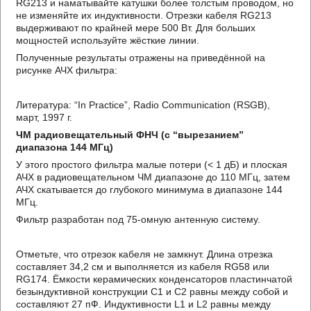
RG213 и наматывайте катушки более толстым проводом, но
не изменяйте их индуктивности. Отрезки кабеля RG213
выдерживают по крайней мере 500 Вт. Для больших
мощностей используйте жёсткие линии.
Полученные результаты отражены на приведённой на
рисунке АЧХ фильтра:
Литература: “In Practice”, Radio Communication (RSGB),
март, 1997 г.
ЧМ радиовещательный ФНЧ (с “вырезанием”
диапазона 144 МГц)
У этого простого фильтра малые потери (< 1 дБ) и плоская
АЧХ в радиовещательном ЧМ диапазоне до 110 МГц, затем
АЧХ скатывается до глубокого минимума в диапазоне 144
МГц.
Фильтр разработан под 75-омную антенную систему.
Отметьте, что отрезок кабеля не замкнут. Длина отрезка
составляет 34,2 см и выполняется из кабеля RG58 или
RG174. Ёмкости керамических конденсаторов пластинчатой
безындуктивной конструкции С1 и С2 равны между собой и
составляют 27 пФ. Индуктивности L1 и L2 равны между