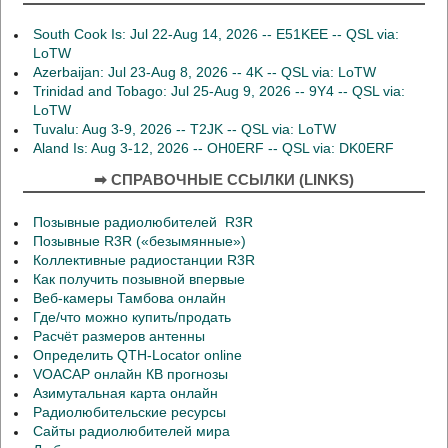
South Cook Is: Jul 22-Aug 14, 2026 -- E51KEE -- QSL via:
LoTW
Azerbaijan: Jul 23-Aug 8, 2026 -- 4K -- QSL via: LoTW
Trinidad and Tobago: Jul 25-Aug 9, 2026 -- 9Y4 -- QSL via:
LoTW
Tuvalu: Aug 3-9, 2026 -- T2JK -- QSL via: LoTW
Aland Is: Aug 3-12, 2026 -- OH0ERF -- QSL via: DK0ERF
➡ СПРАВОЧНЫЕ ССЫЛКИ (LINKS)
Позывные радиолюбителей R3R
Позывные R3R («безымянные»)
Коллективные радиостанции R3R
Как получить позывной впервые
Веб-камеры Тамбова онлайн
Где/что можно купить/продать
Расчёт размеров антенны
Определить QTH-Locator online
VOACAP онлайн КВ прогнозы
Азимутальная карта онлайн
Радиолюбительские ресурсы
Сайты радиолюбителей мира