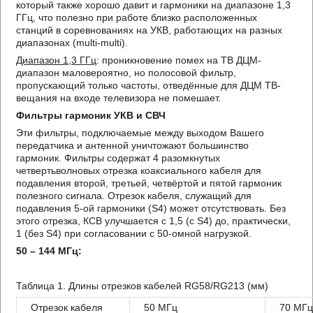
который также хорошо давит и гармоники на диапазоне 1,3
ГГц, что полезно при работе близко расположенных
станций в соревнованиях на УКВ, работающих на разных
диапазонах (multi-multi).
Диапазон 1,3 ГГц
: проникновение помех на ТВ ДЦМ-
диапазон маловероятно, но полосовой фильтр,
пропускающий только частоты, отведённые для ДЦМ ТВ-
вещания на входе телевизора не помешает.
Фильтры гармоник УКВ и СВЧ
Эти фильтры, подключаемые между выходом Вашего
передатчика и антенной уничтожают большинство
гармоник. Фильтры содержат 4 разомкнутых
четвертьволновых отрезка коаксиального кабеля для
подавления второй, третьей, четвёртой и пятой гармоник
полезного сигнала. Отрезок кабеля, служащий для
подавления 5-ой гармоники (S4) может отсутствовать. Без
этого отрезка, КСВ улучшается с 1,5 (с S4) до, практически,
1 (без S4) при согласовании с 50-омной нагрузкой.
50 – 144 МГц:
Таблица 1. Длины отрезков кабелей RG58/RG213 (мм)
Отрезок кабеля
50 МГц
70 МГ