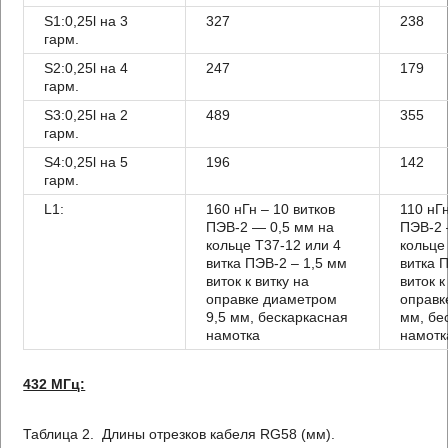
S1:0,25l на 3
327
238
гарм.
S2:0,25l на 4
247
179
гарм.
S3:0,25l на 2
489
355
гарм.
S4:0,25l на 5
196
142
гарм.
L1:
160 нГн – 10 витков
110 нГн
ПЭВ-2 — 0,5 мм на
ПЭВ-2 
кольце Т37-12 или 4
кольце
витка ПЭВ-2 – 1,5 мм
витка 
виток к витку на
виток к
оправке диаметром
оправк
9,5 мм, бескаркасная
мм, бе
намотка
намотк
432 МГц:
Таблица 2. Длины отрезков кабеля RG58 (мм).