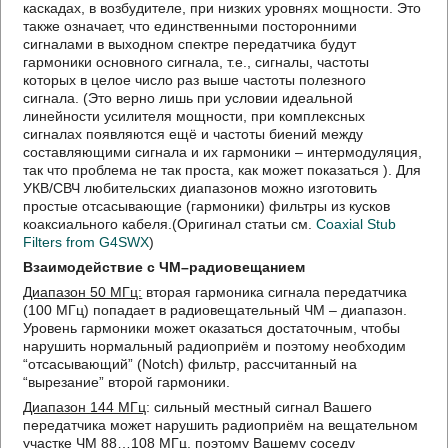
каскадах, в возбудителе, при низких уровнях мощности. Это
также означает, что единственными посторонними
сигналами в выходном спектре передатчика будут
гармоники основного сигнала, т.е., сигналы, частоты
которых в целое число раз выше частоты полезного
сигнала. (Это верно лишь при условии идеальной
линейности усилителя мощности, при комплексных
сигналах появляются ещё и частоты биений между
составляющими сигнала и их гармоники – интермодуляция,
так что проблема не так проста, как может показаться ). Для
УКВ/СВЧ любительских диапазонов можно изготовить
простые отсасывающие (гармоники) фильтры из кусков
коаксиального кабеля.(Оригинал статьи см.
Coaxial Stub
Filters from G4SWX
)
Взаимодействие с ЧМ–радиовещанием
Диапазон 50 МГц:
вторая гармоника сигнала передатчика
(100 МГц) попадает в радиовещательный ЧМ – диапазон.
Уровень гармоники может оказаться достаточным, чтобы
нарушить нормальный радиоприём и поэтому необходим
“отсасывающий” (Notch) фильтр, рассчитанный на
“вырезание” второй гармоники.
Диапазон 144 МГц
: сильный местный сигнал Вашего
передатчика может нарушить радиоприём на вещательном
участке ЧМ 88…108 МГц, поэтому Вашему соседу