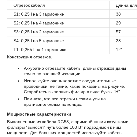
Отрезок кабеля
Длина для
S1: 0,25 l на 3 гармонике
38
S2: 0,25 l на 4 гармонике
29
S3: 0,25 l на 2 гармонике
57
S4: 0,25 l на 5 гармонике
23
T1: 0,265 l на 1 гармонике
121
Конструкция отрезков.
Аккуратно отрезайте кабель, длины отрезков даны
точно по внешней изоляции.
Используйте очень короткие соединительные
проводники, не такие, какие показаны на рисунке.
Старайтесь выполнить фильтр в виде буквы “H”.
Помните, что все отрезки незамкнуты на
противоположных их концах.
Мощностные характеристики
Выполненные из кабеля RG58, с применёнными катушками,
фильтры “выносят” чуть более 100 Вт подводимой к ним
мощности. Для больших мощностей используйте кабель