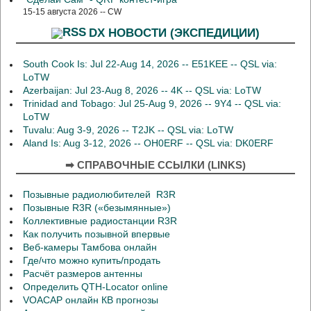
15-15 августа 2026 -- CW
DX НОВОСТИ (ЭКСПЕДИЦИИ)
South Cook Is: Jul 22-Aug 14, 2026 -- E51KEE -- QSL via:
LoTW
Azerbaijan: Jul 23-Aug 8, 2026 -- 4K -- QSL via: LoTW
Trinidad and Tobago: Jul 25-Aug 9, 2026 -- 9Y4 -- QSL via:
LoTW
Tuvalu: Aug 3-9, 2026 -- T2JK -- QSL via: LoTW
Aland Is: Aug 3-12, 2026 -- OH0ERF -- QSL via: DK0ERF
➡ СПРАВОЧНЫЕ ССЫЛКИ (LINKS)
Позывные радиолюбителей R3R
Позывные R3R («безымянные»)
Коллективные радиостанции R3R
Как получить позывной впервые
Веб-камеры Тамбова онлайн
Где/что можно купить/продать
Расчёт размеров антенны
Определить QTH-Locator online
VOACAP онлайн КВ прогнозы