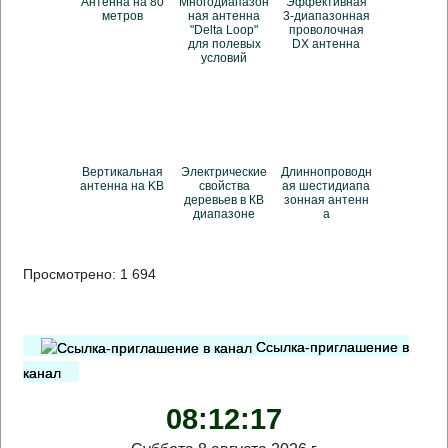
Антенна на 80
Многодиапазон
Эффективная
метров
ная антенна
3-диапазонная
"Delta Loop"
проволочная
для полевых
DX антенна
условий
Вертикальная
Электрические
Длиннопроводн
антенна на KB
свойства
ая шестидиапа
деревьев в КВ
зонная антенн
диапазоне
а
Просмотрено:
1 694
Ссылка-приглашение в
канал
08:12:17