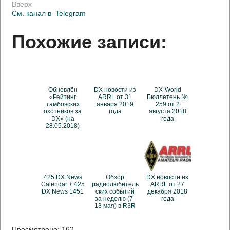
Вверх
См. канал в
Telegram
Похожие записи:
Обновлён
DX новости из
DX-World
«Рейтинг
ARRL от 31
Бюллетень №
тамбовских
января 2019
259 от 2
охотников за
года
августа 2018
DX» (на
года
28.05.2018)
425 DX News
Обзор
DX новости из
Calendar + 425
радиолюбитель
ARRL от 27
DX News 1451
ских событий
декабря 2018
за неделю (7-
года
13 мая) в R3R
Просмотрено:
162