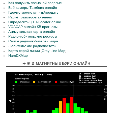
Как получить позывной впервые
Веб-камеры Тамбова онлайн
Где/что можно купить/продать
Расчёт размеров антенны
Определить QTH-Locator online
VOACAP онлайн КВ прогнозы
Азимутальная карта онлайн
Радиолюбительские ресурсы
Сайты радиолюбителей мира
Любительские радиочастоты
Карта серой линии
Grey Line Map
(
)
HamDXMap
➡ ☀ 📡 МАГНИТНЫЕ БУРИ ОНЛАЙН