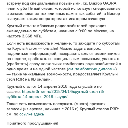
встречу под специальными позывными, т.к. Виктор UA3RA
член клуба Пятый океан, который использует спецпозывные
в ознаменование тех или иных памятных событий, а Виктор
выступает таким оператором-активатором зачастую.
Круглый стол тамбовских радиолюбителей проходит
еженедельно по субботам, начиная с 9:00 по Москве, на
частоте 3,668 МГц.
Если есть возможность и желание, то заходите по субботам
на Круглый стол — онлайн! Можно задать вопрос,
поделиться информацией, поздравить коллег-именинников
на неделе, сработать со специальным позывным, услышать
(сработать) сразу нескольких тамбовских радиолюбителей в
одно время и на одной частоте (
см. тамбовские дипломы
)
— такие уникальные возможности, предоставляет Круглый
стол R3R на КВ онлайн.
Круглый стол от 14 апреля 2018 года слушайте по
ссылке:
https://r3r-srr.ru/2018/04/14/круглый-стол-r3r-
суббота-14-апреля-2018-г-ауди/
Также есть возможность послушать (много) прежних
записей (из архива, начиная с 2016 г.) Круглый столов R3R:
см. по
ссылке здесь
Приятного прослушивания!