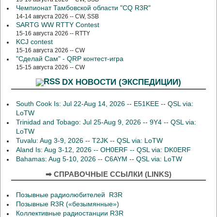
Чемпионат Тамбовской области "CQ R3R"
14-14 августа 2026 -- CW, SSB
SARTG WW RTTY Contest
15-16 августа 2026 -- RTTY
KCJ contest
15-16 августа 2026 -- CW
"Сделай Сам" - QRP контест-игра
15-15 августа 2026 -- CW
DX НОВОСТИ (ЭКСПЕДИЦИИ)
South Cook Is: Jul 22-Aug 14, 2026 -- E51KEE -- QSL via:
LoTW
Trinidad and Tobago: Jul 25-Aug 9, 2026 -- 9Y4 -- QSL via:
LoTW
Tuvalu: Aug 3-9, 2026 -- T2JK -- QSL via: LoTW
Aland Is: Aug 3-12, 2026 -- OH0ERF -- QSL via: DK0ERF
Bahamas: Aug 5-10, 2026 -- C6AYM -- QSL via: LoTW
➡ СПРАВОЧНЫЕ ССЫЛКИ (LINKS)
Позывные радиолюбителей R3R
Позывные R3R («безымянные»)
Коллективные радиостанции R3R