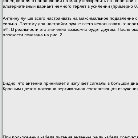
конец диполя в направлении на мачту и закрепить его верёвкой к
альтернативный вариант немного теряет в усилении (примерно 0,5
Антенну лучше всего настраивать на максимальное подавление с
сильно. Поэтому для настройки лучше всего использовать генер
пФ. В реальности это значение возможно будет другим. После о
плоскости показана на рис. 2
Видно, что антенна принимает и излучает сигналы в большом диап
Красным цветом показана вертикальная составляющая излучения 
При подключении кабеля питания антенны, жилу кабеля следует 