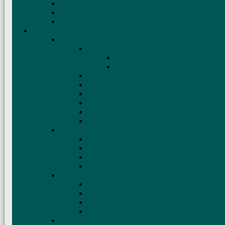
Веб-камеры Тамбова
СМИ
Отъяссы
КВ Антенны
Проволочные антенны (схемы)
Простые КВ антенны
Простые антенны для экспедиций
Простой вертикал на 80 м
Антенна Sloper (слопер)
Антенна Бевереджа
Антенна Open Sleeve
Шестидиапазонная антенна
Антенна на все КВ и УКВ диапазоны
Антенна «бедного» радиолюбителя
Антенны на 160 метров
Простые антенны диапазона 160 м
Антенна на 160-80-40 м, запитываемая с кон
Удлинённый вариант W3DZZ на 160, 80, 40 и
Необычная антенна для диапазона 160 м
Многодиапазонные вертикалы
Антенна на 20, 30, 40 м для походов
Антенна UA1DZ
Многодиапазонная «полуволновая» антенна
Антенна для дачи — вертикал
Установка антенн