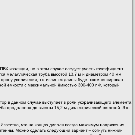
ПВХ изоляции, но в этом случае следует учесть коэффициент
тся мелаллическая труба высотой 13,7 м и диаметром 40 мм,
торону увеличения, т.к. излишек длины будет скомпенсирован
ной ёмкости с максимальной ёмкостью 300-400 пФ, который
атор в данном случае выступает в роли укорачивающего элемента
ба продолжена до высоты 15,2 м диэлектрической вставкой. Это
Известно, что на концах диполя всегда максимум напряжения,
антенны. Можно сделать следующий вариант – согнуть нижний