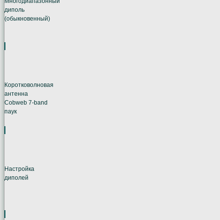
Многодиапазонный
диполь
(обыкновенный)
Коротковолновая
антенна
Cobweb 7-band
паук
Настройка
диполей