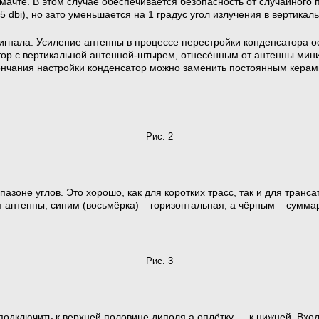
 мачте. В этом случае обеспечивается безопасность от случайного
 dbi), но зато уменьшается на 1 градус угол излучения в вертикал
игнала. Усиление антенны в процессе перестройки конденсатора о
атор с вертикальной антенной-штырем, отнесённым от антенны мин
кончания настройки конденсатор можно заменить постоянным керам
Рис. 2
азоне углов. Это хорошо, как для коротких трасс, так и для транс
антенны, синим (восьмёрка) – горизонтальная, а чёрным – сумма
Рис. 3
подключить к верхней половине диполя а оплётку — к нижней. Вхо