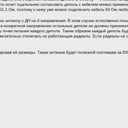
 кто хочет тщательнее согласовать диполь с кабелем можно приме
51,1 Ом, поэтому к нему уже можно подключить кабель 50 Ом люб
кую антенну с ДН на 4 направления. В этом случае естественно по
е в конкретном направлении остальные диполи не должны принимат
 точки питания каждого диполя. Таким образом каждый диполь буде
 желательно отключать не работающие радиалы. Если радиалы не от
ировав её размеры. Такая антенна будет полезной охотникам за D