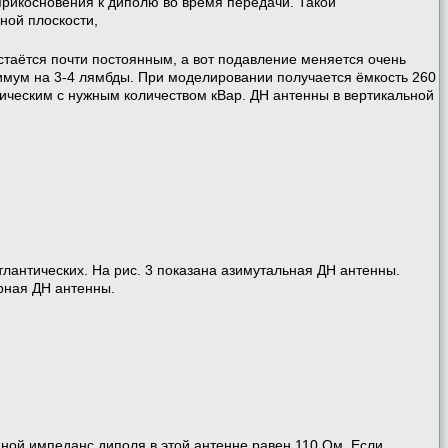
 прикосновения к диполю во время передачи. Такой
ьной плоскости,
стаётся почти постоянным, а вот подавление меняется очень
имум на 3-4 лямбды. При моделировании получается ёмкость 260
ическим с нужным количеством кВар. ДН антенны в вертикальной
атлантических. На рис. 3 показана азимутальная ДН антенны.
рная ДН антенны.
дной импеданс диполя в этой антенне равен 110 Ом. Если