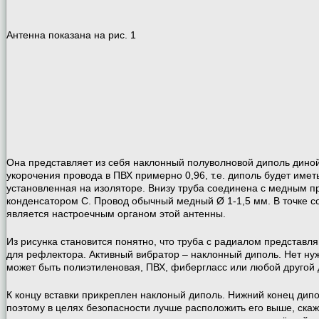
Антенна показана на рис. 1
Она представляет из себя наклонный полуволновой диполь диной
укорочения провода в ПВХ примерно 0,96, т.е. диполь будет име
установленная на изоляторе. Внизу труба соединена с медным пр
конденсатором С. Провод обычный медный Ø 1-1,5 мм. В точке с
является настроечным органом этой антенны.
Из рисунка становится понятно, что труба с радиалом представл
для рефлектора. Активный вибратор – наклонный диполь. Нет нуж
может быть полиэтиленовая, ПВХ, фибергласс или любой другой 
К концу вставки прикреплен наклоный диполь. Нижний конец дип
поэтому в целях безопасности лучше расположить его выше, скаж