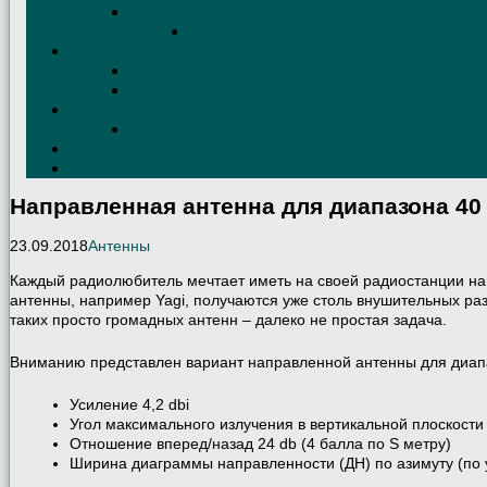
Эквивалент нагрузки своими руками
Эквивалент антенны
Трансиверы КВ
Удалённое управление трансивером
Защита трансивера от статики
УМ
КВ Усилители мощности (схемы)
Contest
QSL
Направленная антенна для диапазона 40
23.09.2018
Антенны
Каждый радиолюбитель мечтает иметь на своей радиостанции на
антенны, например Yagi, получаются уже столь внушительных раз
таких просто громадных антенн – далеко не простая задача.
Вниманию представлен вариант направленной антенны для диапа
Усиление 4,2 dbi
Угол максимального излучения в вертикальной плоскости
Отношение вперед/назад 24 db (4 балла по S метру)
Ширина диаграммы направленности (ДН) по азимуту (по 