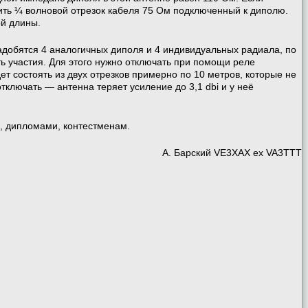
нить ¼ волновой отрезок кабеля 75 Ом подключенный к диполю.
ой длины.
надобятся 4 аналогичных диполя и 4 индивидуальных радиала, по
ь участия. Для этого нужно отключать при помощи реле
т состоять из двух отрезков примерно по 10 метров, которые не
ключать — антенна теряет усиление до 3,1 dbi и у неё
X, дипломами, контестменам.
А. Барский VE3XAX ex VA3TTT