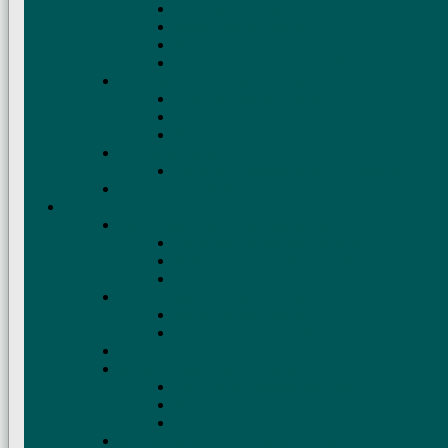
Мачта для антенны
Молниезащита антенн
Когда нет места для противовесов
Влияние крыши на работу КВ антенн
Антенны из коаксиального кабеля
Антенна Двойная Базука
Antena doble bazooka
Коаксиальные вертикальные антенны
Производство антенн
Где купить готовую антенну, трансивер, уси
Антенны для WARC диапазонов
Настройка антенн
Согласование антенны с фидером
Длина кабеля питания антенны
Выбираем антенный балун (Balun)
Трансформатор для симметричных антенн
АСУ. Схемы. Антенные тюнеры
Коаксиальный кабель
Схема и описание Г-образного СУ
Простой способ настройки антенны
Борьба с помехами телевизору
Причины телевизионных помех
Как возникают и как устранить помехи
Фильтры для устранения помех TV
Коаксиальные трапы своими руками