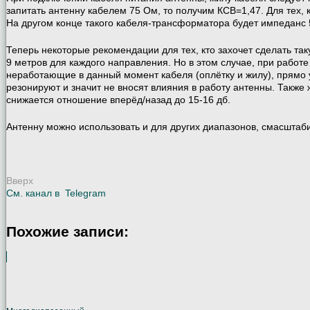
запитать антенну кабелем 75 Ом, то получим КСВ=1,47. Для тех,
На другом конце такого кабеля-трансформатора будет импеданс 
Теперь некоторые рекомендации для тех, кто захочет сделать та
9 метров для каждого направления. Но в этом случае, при работ
неработающие в данный момент кабеля (оплётку и жилу), прямо у
резонируют и значит не вносят влияния в работу антенны. Также
снижается отношение вперёд/назад до 15-16 дб.
Антенну можно использовать и для других диапазонов, смасштаб
Вверх
См. канал в
Telegram
Похожие записи: