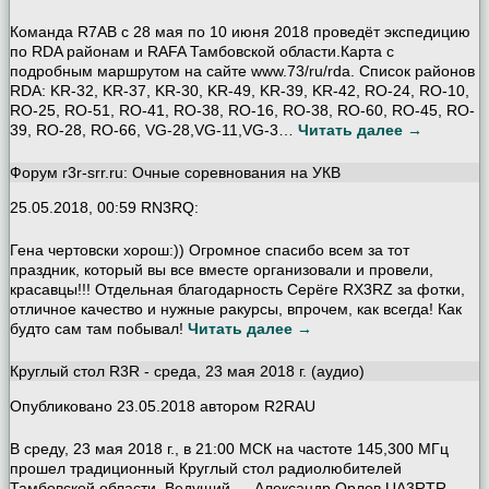
Команда R7AB с 28 мая по 10 июня 2018 проведёт экспедицию
по RDA районам и RAFA Тамбовской области.Карта с
подробным маршрутом на сайте www.73/ru/rda. Список районов
RDA: KR-32, KR-37, KR-30, KR-49, KR-39, KR-42, RO-24, RO-10,
RO-25, RO-51, RO-41, RO-38, RO-16, RO-38, RO-60, RO-45, RO-
39, RO-28, RO-66, VG-28,VG-11,VG-3…
Читать далее →
Форум r3r-srr.ru: Очные соревнования на УКВ
25.05.2018, 00:59 RN3RQ:
Гена чертовски хорош:)) Огромное спасибо всем за тот
праздник, который вы все вместе организовали и провели,
красавцы!!! Отдельная благодарность Серёге RX3RZ за фотки,
отличное качество и нужные ракурсы, впрочем, как всегда! Как
будто сам там побывал!
Читать далее →
Круглый стол R3R - среда, 23 мая 2018 г. (аудио)
Опубликовано 23.05.2018 автором R2RAU
В среду, 23 мая 2018 г., в 21:00 МСК на частоте 145,300 МГц
прошел традиционный Круглый стол радиолюбителей
Тамбовской области. Ведущий — Александр Орлов UA3RTR.