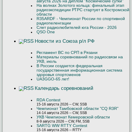
августа 2026 на диплом "Космические сутки"
На волнах Золотого кольца: финальный этап
радиоэкспедиции РТРС стартует в Костромской
области
R35ARDF - Чемпионат России по спортивной
радиопеленгации
Слет радиолюбителей юга России - 2026
QSO One
Новости из Союза р/л РФ
Регламент ВС по СРП в Рязани
Материалы соревнований по радиосвязи на
УКВ, июль
В России создается федеральная
государственная информационная система
здоровья спортсменов
UA3GGO-65 лет!
Календарь соревнований
RDA Contest
15-16 августа 2026 -- CW, SSB
Чемпионат Тамбовской области "CQ R3R"
14-14 августа 2026 -- CW, SSB
УКВ Чемпионат Кемеровской области
8-9 августа 2026 -- CW, FM, SSB
SARTG WW RTTY Contest
15-16 августа 2026 -- RTTY