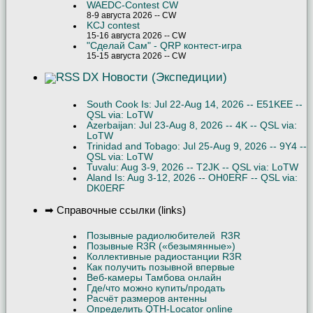
WAEDC-Contest CW
8-9 августа 2026 -- CW
KCJ contest
15-16 августа 2026 -- CW
"Сделай Сам" - QRP контест-игра
15-15 августа 2026 -- CW
DX Новости (Экспедиции)
South Cook Is: Jul 22-Aug 14, 2026 -- E51KEE --
QSL via: LoTW
Azerbaijan: Jul 23-Aug 8, 2026 -- 4K -- QSL via:
LoTW
Trinidad and Tobago: Jul 25-Aug 9, 2026 -- 9Y4 --
QSL via: LoTW
Tuvalu: Aug 3-9, 2026 -- T2JK -- QSL via: LoTW
Aland Is: Aug 3-12, 2026 -- OH0ERF -- QSL via:
DK0ERF
➡ Справочные ссылки (links)
Позывные радиолюбителей R3R
Позывные R3R («безымянные»)
Коллективные радиостанции R3R
Как получить позывной впервые
Веб-камеры Тамбова онлайн
Где/что можно купить/продать
Расчёт размеров антенны
Определить QTH-Locator online