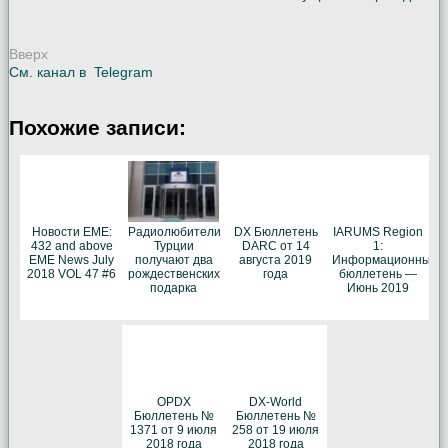
Вверх
См. канал в
Telegram
Похожие записи:
Новости EME:
Радиолюбители
DX Бюллетень
IARUMS Region
432 and above
Турции
DARC от 14
1:
EME News July
получают два
августа 2019
Информационный
2018 VOL 47 #6
рождественских
года
бюллетень —
подарка
Июнь 2019
OPDX
DX-World
Бюллетень №
Бюллетень №
1371 от 9 июля
258 от 19 июля
2018 года
2018 года