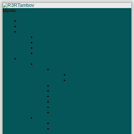
Меню
Главная
Рейтинг
Тамбов
Сайты R3R
Веб-камеры Тамбова
СМИ
Отъяссы
КВ Антенны
Проволочные антенны (схемы)
Простые КВ антенны
Простые антенны для экспедиций
Простой вертикал на 80 м
Антенна Sloper (слопер)
Антенна Бевереджа
Антенна Open Sleeve
Шестидиапазонная антенна
Антенна на все КВ и УКВ диапазоны
Антенна «бедного» радиолюбителя
Антенны на 160 метров
Простые антенны диапазона 160 м
Антенна на 160-80-40 м, запитываемая с