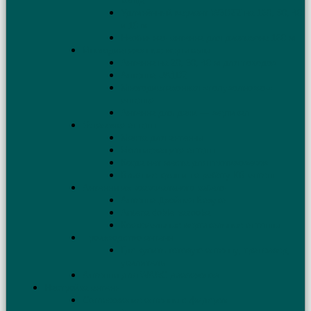
конца
Удлинённый вариант W3DZZ на 160, 80, 40
и 10 м
Необычная антенна для диапазона 160 м
Многодиапазонные вертикалы
Антенна на 20, 30, 40 м для походов
Антенна UA1DZ
Многодиапазонная «полуволновая»
антенна
Антенна для дачи — вертикал
Установка антенн
Мачта для антенны
Молниезащита антенн
Когда нет места для противовесов
Влияние крыши на работу КВ антенн
Антенны из коаксиального кабеля
Антенна Двойная Базука
Antena doble bazooka
Коаксиальные вертикальные антенны
Производство антенн
Где купить готовую антенну, трансивер,
усилитель
Антенны для WARC диапазонов
Настройка антенн
Согласование антенны с фидером