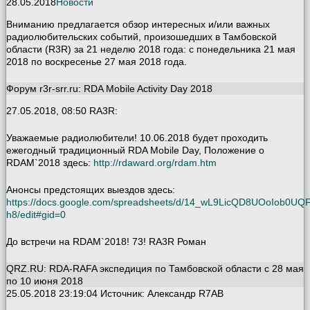
28.05.2018
Новости
Вниманию предлагается обзор интересных и/или важных
радиолюбительских событий, произошедших в Тамбовской
области (R3R) за 21 неделю 2018 года: с понедельника 21 мая
2018 по воскресенье 27 мая 2018 года.
Форум r3r-srr.ru: RDA Mobile Activity Day 2018
27.05.2018, 08:50 RА3R:
Уважаемые радиолюбители! 10.06.2018 будет проходить
ежегодный традиционный RDA Mobile Day, Положение о
RDAM`2018 здесь:
http://rdaward.org/rdam.htm
Анонсы предстоящих выездов здесь:
https://docs.google.com/spreadsheets/d/14_wL9LicQD8UOoIob0
h8/edit#gid=0
До встречи на RDAM`2018! 73! RA3R Роман
QRZ.RU: RDA-RAFA экспедиция по Тамбовской области с 28 мая
по 10 июня 2018
25.05.2018 23:19:04 Источник: Александр R7AB