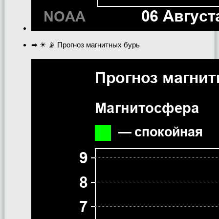
➡ ☀ 📡 Прогноз магнитных бурь