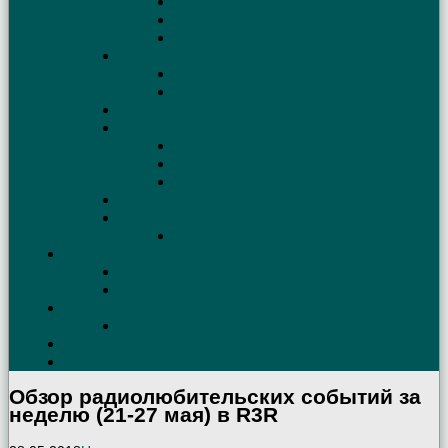
Длина кабеля питания антенны
Выбираем антенный балун (Balun)
Трансформатор для симметричных антенн
АСУ. Схемы. Антенные тюнеры
Коаксиальный кабель
Схема и описание Г-образного СУ
Простой способ настройки антенны
Борьба с помехами телевизору
Причины телевизионных помех
Как возникают и как устранить помехи
Фильтры для устранения помех TV
Коаксиальные трапы своими руками
Эквивалент нагрузки своими руками
Эквивалент антенны
Трансиверы КВ
Удалённое управление трансивером
Защита трансивера от статики
УМ
КВ Усилители мощности (схемы)
Contest
QSL
Обзор радиолюбительских событий за
неделю (21-27 мая) в R3R