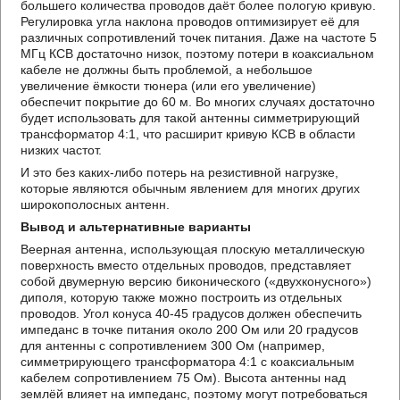
большего количества проводов даёт более пологую кривую.
Регулировка угла наклона проводов оптимизирует её для
различных сопротивлений точек питания. Даже на частоте 5
МГц КСВ достаточно низок, поэтому потери в коаксиальном
кабеле не должны быть проблемой, а небольшое
увеличение ёмкости тюнера (или его увеличение)
обеспечит покрытие до 60 м. Во многих случаях достаточно
будет использовать для такой антенны симметрирующий
трансформатор 4:1, что расширит кривую КСВ в области
низких частот.
И это без каких-либо потерь на резистивной нагрузке,
которые являются обычным явлением для многих других
широкополосных антенн.
Вывод и альтернативные варианты
Веерная антенна, использующая плоскую металлическую
поверхность вместо отдельных проводов, представляет
собой двумерную версию биконического («двухконусного»)
диполя, которую также можно построить из отдельных
проводов. Угол конуса 40-45 градусов должен обеспечить
импеданс в точке питания около 200 Ом или 20 градусов
для антенны с сопротивлением 300 Ом (например,
симметрирующего трансформатора 4:1 с коаксиальным
кабелем сопротивлением 75 Ом). Высота антенны над
землёй влияет на импеданс, поэтому могут потребоваться