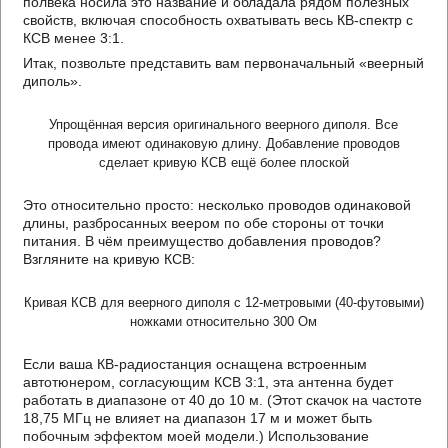
полвека носила это название и обладала рядом полезных
свойств, включая способность охватывать весь КВ-спектр с
КСВ менее 3:1.
Итак, позвольте представить вам первоначальный «веерный
диполь».
Упрощённая версия оригинального веерного диполя. Все
провода имеют одинаковую длину. Добавление проводов
сделает кривую КСВ ещё более плоской
Это относительно просто: несколько проводов одинаковой
длины, разбросанных веером по обе стороны от точки
питания. В чём преимущество добавления проводов?
Взгляните на кривую КСВ:
Кривая КСВ для веерного диполя с 12-метровыми (40-футовыми)
ножками относительно 300 Ом
Если ваша КВ-радиостанция оснащена встроенным
автотюнером, согласующим КСВ 3:1, эта антенна будет
работать в диапазоне от 40 до 10 м. (Этот скачок на частоте
18,75 МГц не влияет на диапазон 17 м и может быть
побочным эффектом моей модели.) Использование