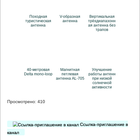
Походная
V-образная
Вертикальная
туристическая
антенна
трёхдиапазонн
антенна
ая антенна без
трапов
40-метровая
Магнитная
Улучшение
Delta mono-loop
петлевая
работы антенн
антенна AL-705
при низкой
солнечной
активности
Просмотрено:
410
Ссылка-приглашение в
канал