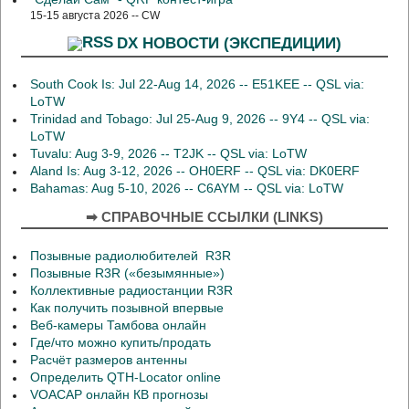
15-15 августа 2026 -- CW
DX НОВОСТИ (ЭКСПЕДИЦИИ)
South Cook Is: Jul 22-Aug 14, 2026 -- E51KEE -- QSL via:
LoTW
Trinidad and Tobago: Jul 25-Aug 9, 2026 -- 9Y4 -- QSL via:
LoTW
Tuvalu: Aug 3-9, 2026 -- T2JK -- QSL via: LoTW
Aland Is: Aug 3-12, 2026 -- OH0ERF -- QSL via: DK0ERF
Bahamas: Aug 5-10, 2026 -- C6AYM -- QSL via: LoTW
➡ СПРАВОЧНЫЕ ССЫЛКИ (LINKS)
Позывные радиолюбителей R3R
Позывные R3R («безымянные»)
Коллективные радиостанции R3R
Как получить позывной впервые
Веб-камеры Тамбова онлайн
Где/что можно купить/продать
Расчёт размеров антенны
Определить QTH-Locator online
VOACAP онлайн КВ прогнозы