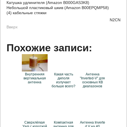
Катушка удлинителя (Amazon B000GAS3K8)
Небольшой пластиковый шкив (Amazon B00EPQMP58)
(4) кабельные стяжки
N2CN
Вверх
Похожие записи:
Внутренняя
Какая часть
Антенна
вертикальная
диполя
"Inverted-V" для
антенна
излучает
основных КВ
больше всего?
диапазонов
Сверхлёгкая
Компактная
Антенна Inverte
Yagi с короткой
антенна для
d V на 40