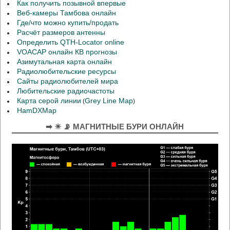
Как получить позывной впервые
Веб-камеры Тамбова онлайн
Где/что можно купить/продать
Расчёт размеров антенны
Определить QTH-Locator online
VOACAP онлайн КВ прогнозы
Азимутальная карта онлайн
Радиолюбительские ресурсы
Сайты радиолюбителей мира
Любительские радиочастоты
Карта серой линии
Grey Line Map
(
)
HamDXMap
➡ ☀ 📡 МАГНИТНЫЕ БУРИ ОНЛАЙН