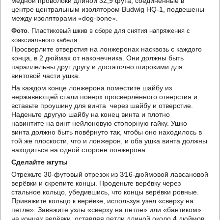
медной проволоки длиной 32,9 фута, соединённые в
центре центральным изолятором Budwig HQ-1, подвешены
между изоляторами «dog-bone».
Фото
.
Пластиковый шкив в сборе для снятия напряжения с
коаксиального кабеля
Просверлите отверстия на лонжеронах насквозь с каждого
конца, в 2 дюймах от наконечника. Они должны быть
параллельны друг другу и достаточно широкими для
винтовой части ушка.
На каждом конце лонжерона поместите шайбу из
нержавеющей стали поверх просверлённого отверстия и
вставьте проушину для винта через шайбу и отверстие.
Наденьте другую шайбу на конец винта и плотно
навинтите на винт нейлоновую стопорную гайку. Ушко
винта должно быть повёрнуто так, чтобы оно находилось в
той же плоскости, что и лонжерон, и оба ушка винта должны
находиться на одной стороне лонжерона.
Сделайте жгуты
Отрежьте 30-футовый отрезок из 3⁄16-дюймовой лавсановой
верёвки и скрепите концы. Проденьте верёвку через
стальное кольцо, убедившись, что концы верёвки ровные.
Привяжите кольцо к верёвке, используя узел «сверху на
петле». Завяжите узлы «сверху на петле» или «бантиком»
на концах верёвки, оставляя петли длиной около 4 дюймов.