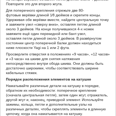
Повторите это для второго жгута.
Для поперечного крепления отрежьте две 80-
футовые верёвки длиной 1⁄8 дюймов и скрепите концы.
Удерживая обе верёвки вместе, найдите центральную точку
и завяжите узел «сверху вниз», оставляя петлю длиной
около 3 дюймов. На конце получившихся 4-х ножек
завяжите ещё один перекидной или бант-узел,
оставляя петли длиной около 3 дюймов. В развёрнутом
состоянии центр поперечной балки должен находиться
ниже плоскости Yagi на 1 или 2 фута.
Просверлите отверстия в положениях «9 часов», «12 часов»
и «3 часа» на шкиве для снятия натяжения
непосредственно внутри обода шкива. Они должны быть
достаточно широкими, чтобы соответствовать ширине
кабельных стяжек.
Порядок расположения элементов на катушке
Наматывайте различные детали на катушку в порядке,
обратном их необходимости: поперечное крепление
(сначала центральная петля), затем один жгут, отражатель,
другой жгут и, наконец, приводной элемент. Используйте
зажимы, кольца, петли и дополнительные узлы на
различных деталях, чтобы скреплять элементы в длинную
цепочку, когда она наматывается на катушку.