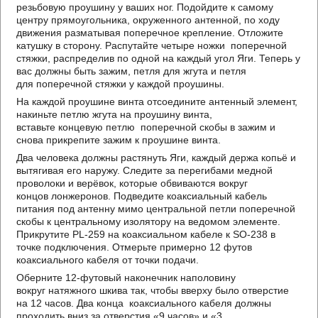
резьбовую проушину у ваших ног. Подойдите к самому
центру прямоугольника, окруженного антенной, по ходу
движения разматывая поперечное крепление. Отложите
катушку в сторону. Распутайте четыре ножки поперечной
стяжки, распределив по одной на каждый угол Яги. Теперь у
вас должны быть зажим, петля для жгута и петля
для поперечной стяжки у каждой проушины.
На каждой проушине винта отсоедините антенный элемент,
накиньте петлю жгута на проушину винта,
вставьте концевую петлю поперечной скобы в зажим и
снова прикрепите зажим к проушине винта.
Два человека должны растянуть Яги, каждый держа копьё и
вытягивая его наружу. Следите за перегибами медной
проволоки и верёвок, которые обвиваются вокруг
концов лонжеронов. Подведите коаксиальный кабель
питания под антенну мимо центральной петли поперечной
скобы к центральному изолятору на ведомом элементе.
Прикрутите PL-259 на коаксиальном кабеле к SO-238 в
точке подключения. Отмерьте примерно 12 футов
коаксиального кабеля от точки подачи.
Оберните 12-футовый наконечник наполовину
вокруг натяжного шкива так, чтобы вверху было отверстие
на 12 часов. Два конца коаксиального кабеля должны
проходить вниз за отверстия «9 часов» и «3