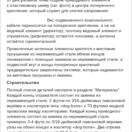
от центральной точки подачи приводимого элемента
к пластиковому шкиву (см. фото) в центре поперечного
крепления, который служит для снятия напряжения.
Вес подвешенного коаксиального
кабеля переносится на поперечное крепление, а не на
ведомый элемент (директор), поэтому ведомый элемент и
отражатель (рефлектор) остаются плоскими, а антенна
остаётся горизонтальной.
Проволочные антенные элементы крепятся к винтовым
проушинам из нержавеющей стали вблизи концов
лонжеронов с помощью зажимов из нержавеющей стали, а
подвесной жгут и концы поперечных креплений
предварительно закреплены петлями, которые надеваются
на винтовые проушины и зажимы.
Строительство
Полный список деталей смотрите в разделе “Материалы”.
Каждый конец отражателя состоит из зажима из
нержавеющей стали, 2 футов по 3⁄16-дюймовых лавсановой
верёвки и изоляторов типа «dog-bone» с 70 футами медной
проволоки между изоляторами. Каждый конец приводного
элемента состоит из зажима из нержавеющей стали,
примерно 3-4 фута по 3/16-дюймовой лавсановой веревки,
узлы на обоих концах и изолятор «dog-bone». Два отрезка