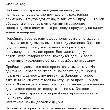
Сборка Yagi
На большой открытой площадке уложите два
лонжерона параллельно друг другу на расстоянии
примерно 70 футов друг от друга так, чтобы проушины были
обращены внутрь. Возьмите катушку и закрепите
конец ведомого элемента за резьбовую проушину на одном
конце лонжерона.
Перейдите к соответствующему концу другого лонжерона,
разматывая ведомый элемент по ходу движения. Закрепите
другой конец приводного элемента за резьбовую
проушину на этом лонжероне. Возьмите концевую
петлю жгута, которая теперь находится дальше всего
на катушке, и закрепите её за эту резьбовую проушину.
Пройдите вдоль этого лонжерона, разматывая жгут. На
другом конце этого лонжерона, закрепите другой конец
петли жгута за проушину для винта. Закрепите теперь
открытый конец отражателя на катушке за проушину для
винта. Дойдите до соответствующей проушины для винта на
другом лонжероне, развернув отражатель. Закрепите
другой конец отражателя за резьбовую проушину у ваших
ног. Размотайте
жгут так же, как вы делали с другим.
Положите четыре конца поперечной стяжки петлями вниз за