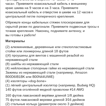
часа». Привяжите коаксиальный кабель к внешнему
краю шкива на 9 часов и на 3 часа. Привяжите
коаксиальный кабель и отверстие в шкиве на 12 часов к
центральной петле поперечного крепления.
Обрежьте концы кабельных стяжек плоскорезами для
скрытой резки по диагонали. Привяжите подвесные тросы к
точкам крепления. Наконец, поднимите антенну, и
вы готовы к работе!
Материалы
(2) алюминиевые, деревянные или стеклопластиковые
стойки или лонжероны длиной 18 футов
((4) проушины для винтов с машинной резьбой из
нержавеющей стали
(8) шайбы из нержавеющей стали
(4) нейлоновые стопорные гайки из нержавеющей стали
Зажимы из нержавеющей стали (например, Amazon
B00D6IB1BK или B00N44UIWE)
(4) изоляторы «dog-bone»
(1) лёгкий центральный изолятор (например, Budwig HQ)
140 футов оголённой медной проволоки #14 AWG
160 футов лавсановой верёвки длиной 1/8 дюйма
75 футов лавсановой веревки длиной 3⁄16 дюймов
(2) стальные кольца (диаметром около 3 дюймов)