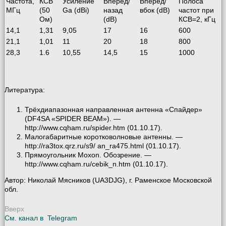
Частота,
КСВ
Усиление
Вперёд/
Вперёд/
Полоса
МГц
(50
Ga (dBi)
назад
вбок (dB)
частот при
Ом)
(dB)
КСВ=2, кГц
14,1
1,31
9,05
17
16
600
21,1
1,01
11
20
18
800
28,3
1.6
10,55
14,5
15
1000
Литература:
Трёхдиапазонная направленная антенна «Спайдер»
(DF4SA «SPIDER BEAM»). —
http://www.cqham.ru/spider.htm (01.10.17).
Малогабаритные коротковолновые антенны. —
http://ra3tox.qrz.ru/s9/ an_ra475.html (01.10.17).
Прямоугольник Moxon. Обозрение. —
http://www.cqham.ru/cebik_n.htm (01.10.17).
Автор:
Николай Мясников (UA3DJG), г. Раменское Московской
обл.
Вверх
См. канал в
Telegram