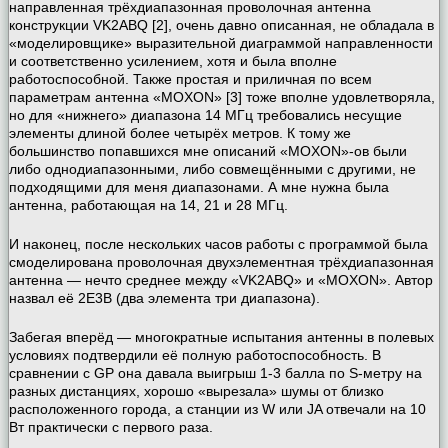
направленная трёхдиапазонная проволочная антенна
конструкции VK2ABQ [2], очень давно описанная, не обладала в
«моделировщике» выразительной диаграммой направленности
и соответственно усилением, хотя и была вполне
работоспособной. Также простая и приличная по всем
параметрам антенна «MOXON» [3] тоже вполне удовлетворяла,
но для «нижнего» диапазона 14 МГц требовались несущие
элементы длиной более четырёх метров. К тому же
большинство попавшихся мне описаний «MOXON»-ов были
либо однодиапазонными, либо совмещёнными с другими, не
подходящими для меня диапазонами. А мне нужна была
антенна, работающая на 14, 21 и 28 МГц.
И наконец, после нескольких часов работы с программой была
смоделирована проволочная двухэлементная трёхдиапазонная
антенна — нечто среднее между «VK2ABQ» и «MOXON». Автор
назвал её 2E3B (два элемента три диапазона).
Забегая вперёд — многократные испытания антенны в полевых
условиях подтвердили её полную работоспособность. В
сравнении с GP она давала выигрыш 1-3 балла по S-метру на
разных дистанциях, хорошо «вырезала» шумы от близко
расположенного города, а станции из W или JA отвечали на 10
Вт практически с первого раза.