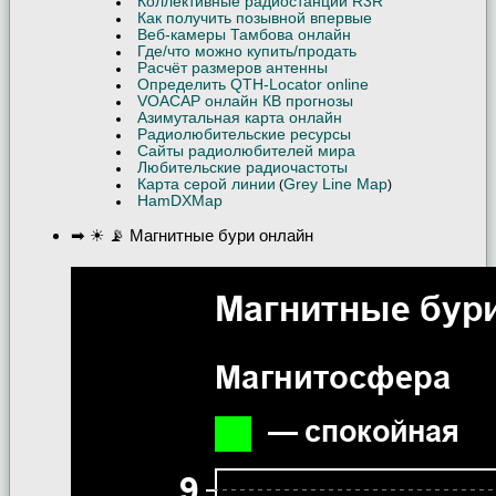
Коллективные радиостанции R3R
Как получить позывной впервые
Веб-камеры Тамбова онлайн
Где/что можно купить/продать
Расчёт размеров антенны
Определить QTH-Locator online
VOACAP онлайн КВ прогнозы
Азимутальная карта онлайн
Радиолюбительские ресурсы
Сайты радиолюбителей мира
Любительские радиочастоты
Карта серой линии
Grey Line Map
(
)
HamDXMap
➡ ☀ 📡 Магнитные бури онлайн