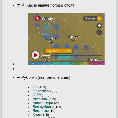
☂ 🌞 Какие нынче погоды стоят
➡ Рубрики (number of entries)
DX
(433)
DXpedition
(32)
IOTA
(139)
Антенны
(519)
Аппаратура
(203)
Без рубрики
(139)
Дипломы
(19)
Книги
(15)