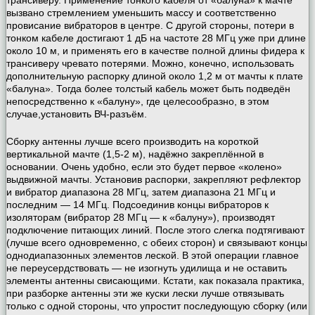
вызвано стремлением уменьшить массу и соответственно
провисание вибраторов в центре. С другой стороны, потери в
тонком кабеле достигают 1 дБ на частоте 28 МГц уже при длине
около 10 м, и применять его в качестве полной длины фидера к
трансиверу чревато потерями. Можно, конечно, использовать
дополнительную распорку длиной около 1,2 м от мачты к плате
«балуна». Тогда более толстый кабель может быть подведён
непосредственно к «балуну», где целесообразно, в этом
случае,установить ВЧ-разъём.
Сборку антенны лучше всего производить на короткой
вертикальной мачте (1,5-2 м), надёжно закреплённой в
основании. Очень удобно, если это будет первое «колено»
выдвижной мачты. Установив распорки, закрепляют рефлектор
и вибратор диапазона 28 МГц, затем диапазона 21 МГц и
последним — 14 МГц. Подсоединив концы вибраторов к
изоляторам (вибратор 28 МГц — к «балуну»), производят
подключение питающих линий. После этого слегка подтягивают
(лучше всего одновременно, с обеих сторон) и связывают концы
однодиапазонных элементов леской. В этой операции главное
не переусердствовать — не изогнуть удилища и не оставить
элементы антенны свисающими. Кстати, как показала практика,
при разборке антенны эти же куски лески лучше отвязывать
только с одной стороны, что упростит последующую сборку (или