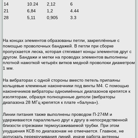
14
10.24
2,12
6
21
6,84
1,2
4.44
28
5,11
0,905
3.3
На концах элементов образованы петли, закреплённые с
помощью проволочных бандажей. В петли при сборке
пропускается леска, которая стягивает концы элементов друг с
другом. Бандажи и метки на проводах элементов выполнены
плотной намоткой четырёх витков медной проволоки диаметром
1 мм.
На вибраторах с одной стороны вместо петель припаяны
кольцевые клеммные наконечники под винты М4. С помощью
наконечников вибраторы одноимённых диапазонов крепятся к
изоляторам, образуя полноценные диполи (вибраторы
диапазона 28 МГц крепятся к плате «балуна»).
Линии питания также выполнены проводом П-274М и
удерживаются параллельно друг к другу в непосредственной
близости отрезками термоусаживаемой трубки. При этом
ухудшения КСВ по диапазонам не отмечается. Главное, не
допускать перекручивания линий, иначе работа антенны