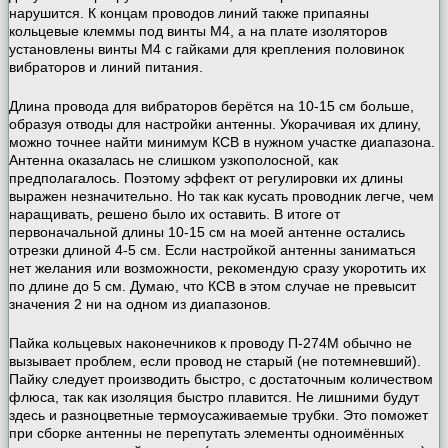
нарушится. К концам проводов линий также припаяны
кольцевые клеммы под винты М4, а на плате изоляторов
установлены винты М4 с гайками для крепления половинок
вибраторов и линий питания.
Длина провода для вибраторов берётся на 10-15 см больше,
образуя отводы для настройки антенны. Укорачивая их длину,
можно точнее найти минимум КСВ в нужном участке диапазона.
Антенна оказалась не слишком узкополосной, как
предполагалось. Поэтому эффект от регулировки их длины
выражен незначительно. Но так как кусать проводник легче, чем
наращивать, решено было их оставить. В итоге от
первоначальной длины 10-15 см на моей антенне остались
отрезки длиной 4-5 см. Если настройкой антенны заниматься
нет желания или возможности, рекомендую сразу укоротить их
по длине до 5 см. Думаю, что КСВ в этом случае не превысит
значения 2 ни на одном из диапазонов.
Пайка кольцевых наконечников к проводу П-274М обычно не
вызывает проблем, если провод не старый (не потемневший).
Пайку следует производить быстро, с достаточным количеством
флюса, так как изоляция быстро плавится. Не лишними будут
здесь и разноцветные термоусаживаемые трубки. Это поможет
при сборке антенны не перепутать элементы одноимённых