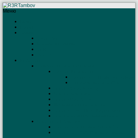
Меню
Главная
Рейтинг
Тамбов
Сайты R3R
Веб-камеры Тамбова
СМИ
Отъяссы
КВ Антенны
Проволочные антенны (схемы)
Простые КВ антенны
Простые антенны для экспедиций
Простой вертикал на 80 м
Антенна Sloper (слопер)
Антенна Бевереджа
Антенна Open Sleeve
Шестидиапазонная антенна
Антенна на все КВ и УКВ диапазоны
Антенна «бедного» радиолюбителя
Антенны на 160 метров
Простые антенны диапазона 160 м
Антенна на 160-80-40 м, запитываемая с