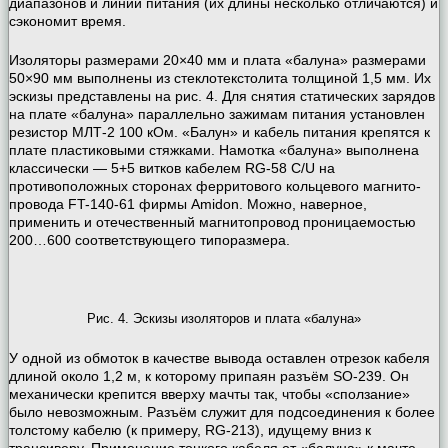
диапазонов и линий питания (их длины несколько отличаются) и
сэкономит время.
Изоляторы размерами 20×40 мм и плата «балуна» размерами
50×90 мм выполнены из стеклотекстолита толщиной 1,5 мм. Их
эскизы представлены на рис. 4. Для снятия статических зарядов
на плате «балуна» параллельно зажимам питания установлен
резистор МЛТ-2 100 кОм. «Балун» и кабель питания крепятся к
плате пластиковыми стяжками. Намотка «балуна» выполнена
классически — 5+5 витков кабелем RG-58 C/U на
противоположных сторонах ферритового кольцевого магнито-
провода FT-140-61 фирмы Amidon. Можно, наверное,
применить и отечественный магнитопровод проницаемостью
200…600 соответствующего типоразмера.
Рис. 4. Эскизы изоляторов и плата «балуна»
У одной из обмоток в качестве вывода оставлен отрезок кабеля
длиной около 1,2 м, к которому припаян разъём SO-239. Он
механически крепится вверху мачты так, чтобы «сползание»
было невозможным. Разъём служит для подсоединения к более
толстому кабелю (к примеру, RG-213), идущему вниз к
трансиверу. Применение тонкого кабеля от «балуна» к мачте