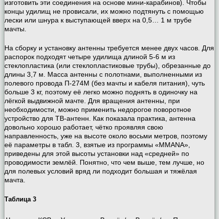
изготовить эти соединения на основе мини-карабинов). Чтобы
концы удилищ не провисали, их можно подтянуть с помощью
лески или шнура к выступающей вверх на 0,5… 1 м трубе
мачты.
На сборку и установку антенны требуется менее двух часов. Для
распорок подходят четыре удилища длиной 5-6 м из
стеклопластика (или стеклопластиковые трубы), обрезанные до
длины 3,7 м. Масса антенны с полотнами, выполненными из
полевого провода П-274М (без мачты и кабеля питания), чуть
больше 3 кг, поэтому её легко можно поднять в одиночку на
лёгкой выдвижной мачте. Для вращения антенны, при
необходимости, можно применить недорогое поворотное
устройство для ТВ-антенн. Как показала практика, антенна
довольно хорошо работает, чётко проявляя свою
направленность, уже на высоте около восьми метров, поэтому
её параметры в табл. 3, взятые из программы «MMANA»,
приведены для этой высоты установки над «средней» по
проводимости землёй. Понятно, что чем выше, тем лучше, но
для полевых условий вряд ли подходит большая и тяжёлая
мачта.
Таблица 3