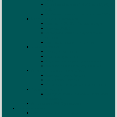
конца
Удлинённый вариант W3DZZ на 160, 80, 40
и 10 м
Необычная антенна для диапазона 160 м
Многодиапазонные вертикалы
Антенна на 20, 30, 40 м для походов
Антенна UA1DZ
Многодиапазонная «полуволновая»
антенна
Антенна для дачи — вертикал
Установка антенн
Мачта для антенны
Молниезащита антенн
Когда нет места для противовесов
Влияние крыши на работу КВ антенн
Антенны из коаксиального кабеля
Антенна Двойная Базука
Antena doble bazooka
Коаксиальные вертикальные антенны
Производство антенн
Где купить готовую антенну, трансивер,
усилитель
Антенны для WARC диапазонов
Настройка антенн
Согласование антенны с фидером