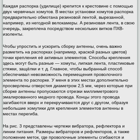
Каждая распорка (удилище) крепится к крестовине с помощью
двух червячных хомутов. В местах установки хомутов распорка
предварительно обмотана резиновой лентой, вырезанной,
например, из негодной велокамеры. А резиновая лента, в свою
очередь, закреплена посредством нескольких витков ПХВ-
изоленты.
Чтобы упростить и ускорить сборку антенны, очень важно
разметить на распорках (например, краской разных цветов)
точки крепления её активных элементов. Способы крепления
здесь могут быть разные — хомуты, липкая лента, пластиковые
стяжки, защёлки и т. д. Главное, чтобы выбранный способ
обеспечивал невозможность перемещения проволочного
элемента по распорке. У меня в этих местах дополнительно
просверлены отверстия диаметром 2,5 мм, через которые при
сборке антенны пропускаются отрезки миллиметрового
эмалированного медного провода. Концы этого провода
загибаются вверх и перекручиваются друг с другом, образуя
небольшие хомутики для крепления элементов антенны в
местах перегиба.
На рис. 3 представлены чертежи вибратора, рефлектора и
линии питания. Размеры вибраторов и рефлекторов, а также
положение меток, где проволочные элементы сгибаются и