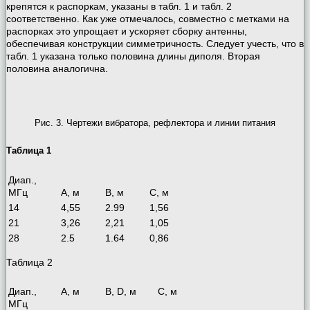
крепятся к распоркам, указаны в табл. 1 и табл. 2
соответственно. Как уже отмечалось, совместно с метками на
распорках это упрощает и ускоряет сборку антенны,
обеспечивая конструкции симметричность. Следует учесть, что в
табл. 1 указана только половина длины диполя. Вторая
половина аналогична.
Рис. 3. Чертежи вибратора, рефлектора и линии питания
Таблица 1
Диап.,
МГц
А, м
В, м
С, м
14
4,55
2.99
1,56
21
3,26
2,21
1,05
28
2.5
1.64
0,86
Таблица 2
Диап.,
А, м
В, D, м
С, м
МГц