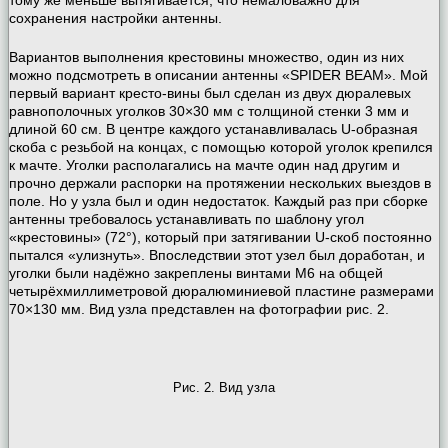
сохранения настройки антенны.
Вариантов выполнения крестовины множество, один из них
можно подсмотреть в описании антенны «SPIDER BEAM». Мой
первый вариант кресто-вины был сделан из двух дюралевых
равнополочных уголков 30×30 мм с толщиной стенки 3 мм и
длиной 60 см. В центре каждого устанавливалась U-образная
скоба с резьбой на концах, с помощью которой уголок крепился
к мачте. Уголки располагались на мачте один над другим и
прочно держали распорки на протяжении нескольких выездов в
поле. Но у узла был и один недостаток. Каждый раз при сборке
антенны требовалось устанавливать по шаблону угол
«крестовины» (72°), который при затягивании U-скоб постоянно
пытался «улизнуть». Впоследствии этот узел был доработан, и
уголки были надёжно закреплены винтами М6 на общей
четырёхмиллиметровой дюралюминиевой пластине размерами
70×130 мм. Вид узла представлен на фотографии рис. 2.
Рис. 2. Вид узла