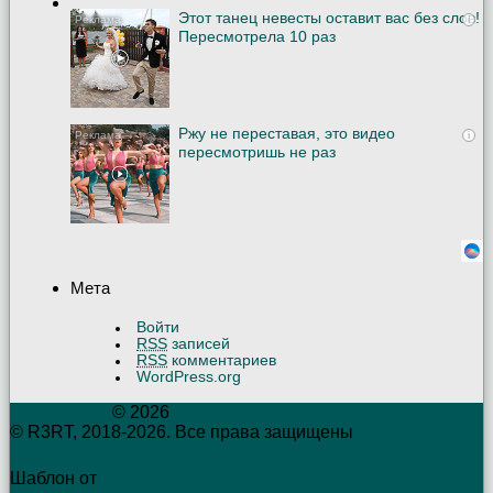
Этот танец невесты оставит вас без слов!
i
Пересмотрела 10 раз
Ржу не переставая, это видео
i
пересмотришь не раз
Мета
Войти
RSS
записей
RSS
комментариев
WordPress.org
R3RTambov
© 2026
© R3RT, 2018-2026. Все права защищены
Шаблон от
WP Puzzle