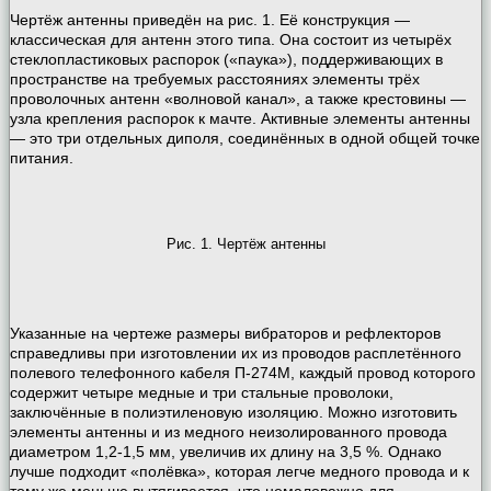
Чертёж антенны приведён на рис. 1. Её конструкция —
классическая для антенн этого типа. Она состоит из четырёх
стеклопластиковых распорок («паука»), поддерживающих в
пространстве на требуемых расстояниях элементы трёх
проволочных антенн «волновой канал», а также крестовины —
узла крепления распорок к мачте. Активные элементы антенны
— это три отдельных диполя, соединённых в одной общей точке
питания.
Рис. 1. Чертёж антенны
Указанные на чертеже размеры вибраторов и рефлекторов
справедливы при изготовлении их из проводов расплетённого
полевого телефонного кабеля П-274М, каждый провод которого
содержит четыре медные и три стальные проволоки,
заключённые в полиэтиленовую изоляцию. Можно изготовить
элементы антенны и из медного неизолированного провода
диаметром 1,2-1,5 мм, увеличив их длину на 3,5 %. Однако
лучше подходит «полёвка», которая легче медного провода и к
тому же меньше вытягивается, что немаловажно для