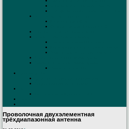
Длина кабеля питания антенны
Выбираем антенный балун (Balun)
Трансформатор для симметричных антенн
АСУ. Схемы. Антенные тюнеры
Коаксиальный кабель
Схема и описание Г-образного СУ
Простой способ настройки антенны
Борьба с помехами телевизору
Причины телевизионных помех
Как возникают и как устранить помехи
Фильтры для устранения помех TV
Коаксиальные трапы своими руками
Эквивалент нагрузки своими руками
Эквивалент антенны
Трансиверы КВ
Удалённое управление трансивером
Защита трансивера от статики
УМ
КВ Усилители мощности (схемы)
Contest
QSL
Проволочная двухэлементная
трёхдиапазонная антенна