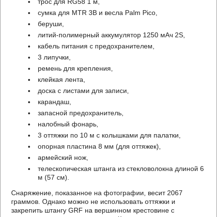
трос для RG58 1 м,
сумка для MTR 3B и весла Palm Pico,
беруши,
литий-полимерный аккумулятор 1250 мАч 2S,
кабель питания с предохранителем,
3 липучки,
ремень для крепления,
клейкая лента,
доска с листами для записи,
карандаш,
запасной предохранитель,
налобный фонарь,
3 оттяжки по 10 м с колышками для палатки,
опорная пластина 8 мм (для оттяжек),
армейский нож,
телескопическая штанга из стекловолокна длиной 6
м (57 см).
Снаряжение, показанное на фотографии, весит 2067
граммов. Однако можно не использовать оттяжки и
закрепить штангу GRF на вершинном крестовине с