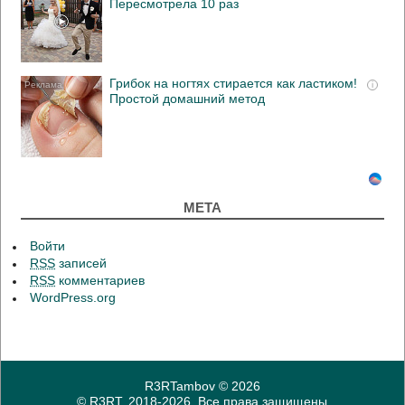
Пересмотрела 10 раз
Грибок на ногтях стирается как ластиком!
i
Простой домашний метод
МЕТА
Войти
RSS
записей
RSS
комментариев
WordPress.org
R3RTambov
© 2026
© R3RT, 2018-2026. Все права защищены