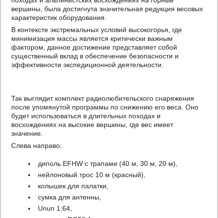
походах и альпинистских восхождениях на горные
вершины, была достигнута значительная редукция весовых
характеристик оборудования.
В контексте экстремальных условий высокогорья, где
минимизация массы является критически важным
фактором, данное достижение представляет собой
существенный вклад в обеспечение безопасности и
эффективности экспедиционной деятельности.
Так выглядит комплект радиолюбительского снаряжения
после упомянутой программы по снижению его веса. Оно
будет использоваться в длительных походах и
восхождениях на высокие вершины, где вес имеет
значение.
Слева направо:
диполь EFHW с трапами (40 м, 30 м, 20 м),
нейлоновый трос 10 м (красный),
колышек для палатки,
сумка для антенны,
Unun 1:64,