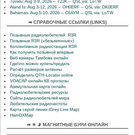
Tuvalu: Aug 3-9, 2026 -- T2JK -- QSL via: LoTW
Aland Is: Aug 3-12, 2026 -- OH0ERF -- QSL via: DK0ERF
Bahamas: Aug 5-10, 2026 -- C6AYM -- QSL via: LoTW
➡ СПРАВОЧНЫЕ ССЫЛКИ (LINKS)
Позывные радиолюбителей R3R
Позывные R3R («безымянные»)
Коллективные радиостанции R3R
Как получить позывной впервые
Веб-камеры Тамбова онлайн
Где/что можно купить/продать
Расчёт размеров антенны
Определить QTH-Locator online
VOACAP онлайн КВ прогнозы
Азимутальная карта онлайн
Радиолюбительские ресурсы
Сайты радиолюбителей мира
Любительские радиочастоты
Карта серой линии
Grey Line Map
(
)
HamDXMap
➡ ☀ 📡 МАГНИТНЫЕ БУРИ ОНЛАЙН