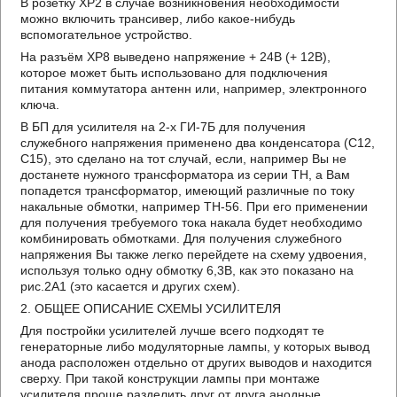
В розетку XP2 в случае возникновения необходимости
можно включить трансивер, либо какое-нибудь
вспомогательное устройство.
На разъём XP8 выведено напряжение + 24В (+ 12В),
которое может быть использовано для подключения
питания коммутатора антенн или, например, электронного
ключа.
В БП для усилителя на 2-х ГИ-7Б для получения
служебного напряжения применено два конденсатора (C12,
C15), это сделано на тот случай, если, например Вы не
достанете нужного трансформатора из серии ТН, а Вам
попадется трансформатор, имеющий различные по току
накальные обмотки, например ТН-56. При его применении
для получения требуемого тока накала будет необходимо
комбинировать обмотками. Для получения служебного
напряжения Вы также легко перейдете на схему удвоения,
используя только одну обмотку 6,3В, как это показано на
рис.2А1 (это касается и других схем).
2. ОБЩЕЕ ОПИСАНИЕ СХЕМЫ УСИЛИТЕЛЯ
Для постройки усилителей лучше всего подходят те
генераторные либо модуляторные лампы, у которых вывод
анода расположен отдельно от других выводов и находится
сверху. При такой конструкции лампы при монтаже
усилителя проще разделить друг от друга анодные,