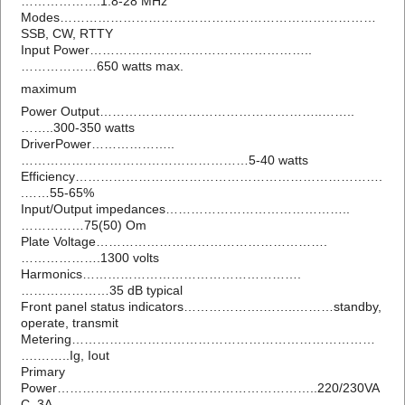
……………….1.8-28 MHz
Modes…………………………………………………………………
SSB, CW, RTTY
Input Power……………………………………………..
………………650 watts max.
maximum
Power Output……………………………………………..……..
……..300-350 watts
DriverPower………………..
………………………………………………5-40 watts
Efficiency……………………………………………………………….
.……55-65%
Input/Output impedances……………………………………..
……………75(50) Om
Plate Voltage……………………………………………….
……………….1300 volts
Harmonics…………………………………………….
…………………35 dB typical
Front panel status indicators……………….……..………standby,
operate, transmit
Metering………………………………………………………………
….……..Ig, Iout
Primary
Power……………………………………………………..220/230VA
C, 3A