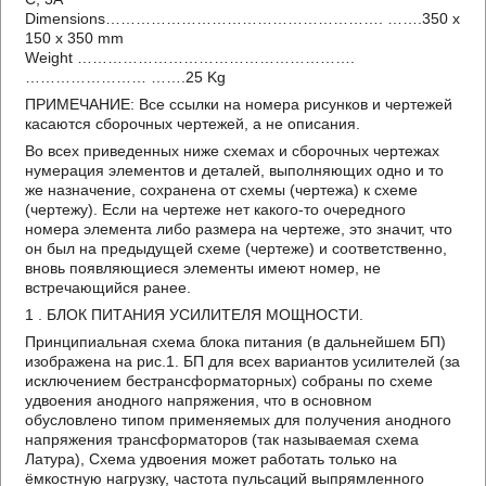
Dimensions………………………………………………. …….350 x
150 x 350 mm
Weight ……………………………………………….
…………………… …….25 Kg
ПРИМЕЧАНИЕ: Все ссылки на номера рисунков и чертежей
касаются сборочных чертежей, а не описания.
Во всех приведенных ниже схемах и сборочных чертежах
нумерация элементов и деталей, выполняющих одно и то
же назначение, сохранена от схемы (чертежа) к схеме
(чертежу). Если на чертеже нет какого-то очередного
номера элемента либо размера на чертеже, это значит, что
он был на предыдущей схеме (чертеже) и соответственно,
вновь появляющиеся элементы имеют номер, не
встречающийся ранее.
1 . БЛОК ПИТАНИЯ УСИЛИТЕЛЯ МОЩНОСТИ.
Принципиальная схема блока питания (в дальнейшем БП)
изображена на рис.1. БП для всех вариантов усилителей (за
исключением бестрансформаторных) собраны по схеме
удвоения анодного напряжения, что в основном
обусловлено типом применяемых для получения анодного
напряжения трансформаторов (так называемая схема
Латура), Схема удвоения может работать только на
ёмкостную нагрузку, частота пульсаций выпрямленного