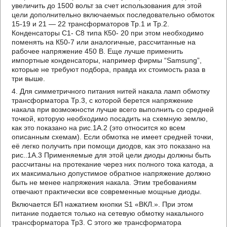
увеличить до 1500 вольт за счет использования для этой
цели дополнительно включаемых последовательно обмоток
15-19 и 21 — 22 трансформаторов Тр.1 и Тр.2.
Конденсаторы С1- С8 типа К50- 20 при этом необходимо
поменять на К50-7 или аналогичные, рассчитанные на
рабочее напряжение 450 В. Еще лучше применить
импортные конденсаторы, например фирмы “Samsung”,
которые не требуют подбора, правда их стоимость раза в
три выше.
4. Для симметричного питания нитей накала ламп обмотку
трансформатора Тр.3, с которой берется напряжение
накала при возможности лучше всего выполнить со средней
точкой, которую необходимо посадить на схемную землю,
как это показано на рис.1А.2 (это относится ко всем
описанным схемам). Если обмотка не имеет средней точки,
её легко получить при помощи диодов, как это показано на
рис..1А.3 Применяемые для этой цели диоды должны быть
рассчитаны на протекание через них полного тока катода, а
их максимально допустимое обратное напряжение должно
быть не менее напряжения накала. Этим требованиям
отвечают практически все современные мощные диоды.
Включается БП нажатием кнопки S1 «ВКЛ.». При этом
питание подается только на сетевую обмотку накального
трансформатора Тр3. С этого же трансформатора