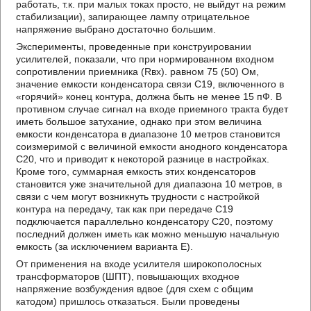
работать, т.к. при малых токах просто, не выйдут на режим
стабилизации), запирающее лампу отрицательное
напряжение выбрано достаточно большим.
Эксперименты, проведенные при конструировании
усилителей, показали, что при нормированном входном
сопротивлении приемника (Rвх). равном 75 (50) Ом,
значение емкости конденсатора связи C19, включенного в
«горячий» конец контура, должна быть не менее 15 пФ. В
противном случае сигнал на входе приемного тракта будет
иметь большое затухание, однако при этом величина
емкости конденсатора в диапазоне 10 метров становится
соизмеримой с величиной емкости анодного конденсатора
C20, что и приводит к некоторой разнице в настройках.
Кроме того, суммарная емкость этих конденсаторов
становится уже значительной для диапазона 10 метров, в
связи с чем могут возникнуть трудности с настройкой
контура на передачу, так как при передаче C19
подключается параллельно конденсатору C20, поэтому
последний должен иметь как можно меньшую начальную
емкость (за исключением варианта E).
От применения на входе усилителя широкополосных
трансформаторов (ШПТ), повышающих входное
напряжение возбуждения вдвое (для схем с общим
катодом) пришлось отказаться. Были проведены