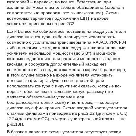
категорией – парадокс, но все же. Естественно, при
желании Вы можете использовать оба варианта (заодно и
самостоятельно проверить все вышесказанное). Схемы
возможных вариантов подключения ШПТ на входе
усилителя приведены на рис.2C2
Если Вы все же собираетесь поставить на входе усилителя
диапазонные контура, либо планируете использовать
совместно с усилителем трансиверы типа RA3AO, УРАЛ-84
либо аналогичные им, которые содержат широкополосные
усилители небольшой мощности (до 5 Вт) и мощности
которых недостаточно для раскачки мощного выходного
каскада, а сооружать дополнительный каскад нет
возможности из-за недостатка места в корпусе трансивера,
в этом случае можно на входе усилителя установить
полосовые фильтры. Лучше всего для этой цели
использовать контура с индуктивной связью, которые во-
первых, обеспечивают гальваническую развязку (что
является обязательным условием для
бестрансформаторных схем) и, во-вторых, — хорошую
диапазонную фильтрацию. Схема входной части усилителя
с такими фильтрами приведена на рис.2.22 (для схем с ОК)
-2.24(для схем с ОС), а чертеж универсальной платы — на
рис.13Н.
В базовом варианте схемы усилителя отсутствует режим