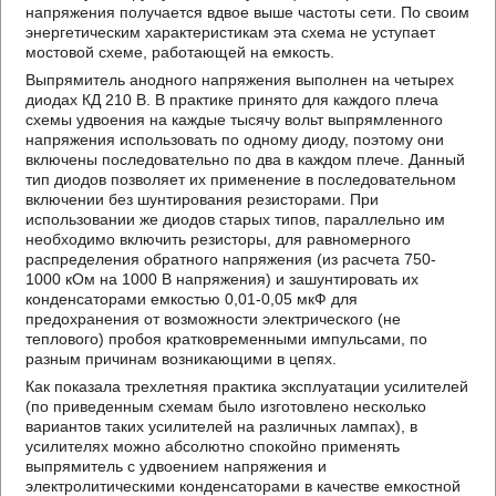
напряжения получается вдвое выше частоты сети. По своим
энергетическим характеристикам эта схема не уступает
мостовой схеме, работающей на емкость.
Выпрямитель анодного напряжения выполнен на четырех
диодах КД 210 В. В практике принято для каждого плеча
схемы удвоения на каждые тысячу вольт выпрямленного
напряжения использовать по одному диоду, поэтому они
включены последовательно по два в каждом плече. Данный
тип диодов позволяет их применение в последовательном
включении без шунтирования резисторами. При
использовании же диодов старых типов, параллельно им
необходимо включить резисторы, для равномерного
распределения обратного напряжения (из расчета 750-
1000 кОм на 1000 В напряжения) и зашунтировать их
конденсаторами емкостью 0,01-0,05 мкФ для
предохранения от возможности электрического (не
теплового) пробоя кратковременными импульсами, по
разным причинам возникающими в цепях.
Как показала трехлетняя практика эксплуатации усилителей
(по приведенным схемам было изготовлено несколько
вариантов таких усилителей на различных лампах), в
усилителях можно абсолютно спокойно применять
выпрямитель с удвоением напряжения и
электролитическими конденсаторами в качестве емкостной