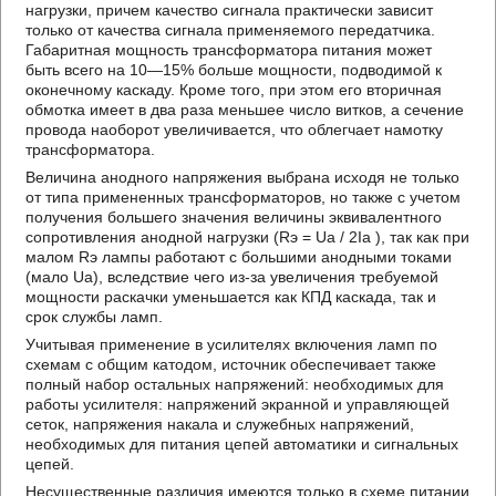
нагрузки, причем качество сигнала практически зависит
только от качества сигнала применяемого передатчика.
Габаритная мощность трансформатора питания может
быть всего на 10—15% больше мощности, подводимой к
оконечному каскаду. Кроме того, при этом его вторичная
обмотка имеет в два раза меньшее число витков, а сечение
провода наоборот увеличивается, что облегчает намотку
трансформатора.
Величина анодного напряжения выбрана исходя не только
от типа примененных трансформаторов, но также с учетом
получения большего значения величины эквивалентного
сопротивления анодной нагрузки (Rэ = Uа / 2Iа ), так как при
малом Rэ лампы работают с большими анодными токами
(мало Uа), вследствие чего из-за увеличения требуемой
мощности раскачки уменьшается как КПД каскада, так и
срок службы ламп.
Учитывая применение в усилителях включения ламп по
схемам с общим катодом, источник обеспечивает также
полный набор остальных напряжений: необходимых для
работы усилителя: напряжений экранной и управляющей
сеток, напряжения накала и служебных напряжений,
необходимых для питания цепей автоматики и сигнальных
цепей.
Несущественные различия имеются только в схеме питании