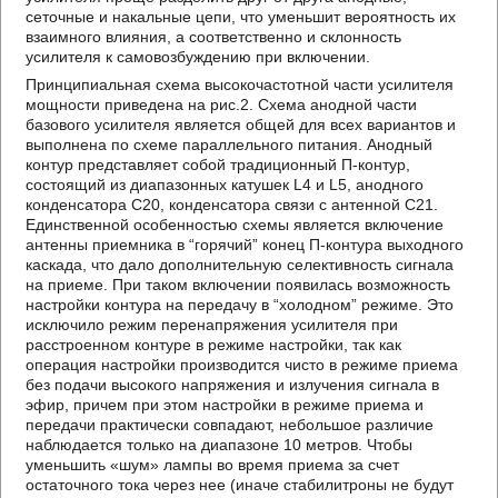
сеточные и накальные цепи, что уменьшит вероятность их
взаимного влияния, а соответственно и склонность
усилителя к самовозбуждению при включении.
Принципиальная схема высокочастотной части усилителя
мощности приведена на рис.2. Схема анодной части
базового усилителя является общей для всех вариантов и
выполнена по схеме параллельного питания. Анодный
контур представляет собой традиционный П-контур,
состоящий из диапазонных катушек L4 и L5, анодного
конденсатора C20, конденсатора связи с антенной C21.
Единственной особенностью схемы является включение
антенны приемника в “горячий” конец П-контура выходного
каскада, что дало дополнительную селективность сигнала
на приеме. При таком включении появилась возможность
настройки контура на передачу в “холодном” режиме. Это
исключило режим перенапряжения усилителя при
расстроенном контуре в режиме настройки, так как
операция настройки производится чисто в режиме приема
без подачи высокого напряжения и излучения сигнала в
эфир, причем при этом настройки в режиме приема и
передачи практически совпадают, небольшое различие
наблюдается только на диапазоне 10 метров. Чтобы
уменьшить «шум» лампы во время приема за счет
остаточного тока через нее (иначе стабилитроны не будут