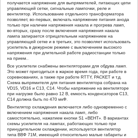
получается напряжение для выпрямителей, питающих цепи
управляющей сетки, сигнальные лампочки, реле и
вентилятор. Использование отдельного трансформатора
позволяет, во-первых, включать напряжение питания анода
только при наличии напряжения накала и прогрева ламп,
во-вторых, сразу после включения напряжения накала
лампа запирается отрицательным напряжением на
управляющей сетке и в третьих, это позволяет использовать
усилитель в дежурном режиме с выключением высокого
напряжения при длительной работе радиостанции только
на прием..
Все усилители снабжены вентиляторами для обдува ламп.
Это может пригодиться в жаркое время года, при работе в
соревнованиях, а также при работе RTTY, PACKET и т.д.
Схема выпрямителя для питания вентилятора собрана на
VD15, VD16 и C13, C14. Чтобы напряжение на вентиляторе
при нагрузке было равно 12 В, емкость конденсаторов C13,
C14 должна быть по 470 мкФ.
Вентилятор охлаждения включается либо одновременно с
включением напряжения накала ламп, либо
самостоятельно, нажатием кнопки S1 «ВЕНТ». В вариантах
схемы усилителя на лампах, работающих только при
принудительном охлаждении, используется вентилятор
типа ВВФ 71М, имеющий относительно малые габариты и