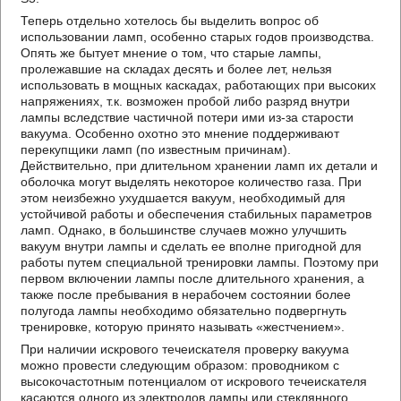
Теперь отдельно хотелось бы выделить вопрос об
использовании ламп, особенно старых годов производства.
Опять же бытует мнение о том, что старые лампы,
пролежавшие на складах десять и более лет, нельзя
использовать в мощных каскадах, работающих при высоких
напряжениях, т.к. возможен пробой либо разряд внутри
лампы вследствие частичной потери ими из-за старости
вакуума. Особенно охотно это мнение поддерживают
перекупщики ламп (по известным причинам).
Действительно, при длительном хранении ламп их детали и
оболочка могут выделять некоторое количество газа. При
этом неизбежно ухудшается вакуум, необходимый для
устойчивой работы и обеспечения стабильных параметров
ламп. Однако, в большинстве случаев можно улучшить
вакуум внутри лампы и сделать ее вполне пригодной для
работы путем специальной тренировки лампы. Поэтому при
первом включении лампы после длительного хранения, а
также после пребывания в нерабочем состоянии более
полугода лампы необходимо обязательно подвергнуть
тренировке, которую принято называть «жестчением».
При наличии искрового течеискателя проверку вакуума
можно провести следующим образом: проводником с
высокочастотным потенциалом от искрового течеискателя
касаются одного из электродов лампы или стеклянного