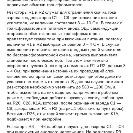
первичные обмотки трансформаторов.
Резисторы R1 и R2 служат для ограничения скачка тока
заряда конденсаторов C1 — C8 при включении питания
усилителя, их величина составляет 3 — 10 Ом. В схемах с
трансформаторным питанием анода ЭДС самоиндукции
вторичных обмоток анодных трансформаторов
препятствует скачку тока при включении питания, поэтому
величина R1 и R2 выбирается равной 3 – 4 Ом. В случае
выполнения источника питания анодных цепей усилителя
по бестрансформаторной схеме, нагрузка выпрямителя
становится чисто емкостной. При этом значительно
возрастает пусковой ток и при номиналах R1 и R2, равных 3
– 4 Ом, при включении источника их проводящий слой
мгновенно испаряется, сами резисторы при этом даже не
успевают потемнеть от нагрева. В данном случае номинал
резисторов необходимо увеличить до 560 – 1200 Ом, а
чтобы исключить на них падение напряжения в рабочем
режиме, необходимо добавить пусковую схему, собранную
на R26, C28, K1A, которая, после окончания заряда C1 —
C8, закорачивает R1 и R2 (на рис.1 обозначена пунктиром).
Величина R26, от которой зависит время включения К1А,
подбирается при настройке.
Резисторы R3 — R6 наоборот служат для разряда C1 — C8
при выключении анодного напряжения. На резисторах R9