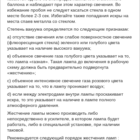
баллона и наблюдают при этом характер свечения. Во
избежание пробоя не следует касаться стекла в одном
месте более 2-3 сек. Избегайте также попадания искры на
места спаев металла со стеклом.
Степень вакуума определяется по следующим признакам:
а) отсутствие свечения или слабое поверхностное свечение
(флюоресценция стекла) зеленого или голубого цвета
указывает на наличие высокого вакуума;
в) объемное свечение газа голубого цвета указывает на то,
что лампа «газная». Такая лампа до включения в рабочую
схему должна быть предварительно подвергнута
«жестчению»;
с) объемное интенсивное свечение газа розового цвета
указывает на то, что в лампу проникает воздух;
d) если между электродами внутри лампы проскакивает
искра, то это указывает на наличие в лампе полного
атмосферного давления.
Жестчение лампы можно производить либо
непосредственно в усилителе, в котором лампа будет
работать, либо в специальной установке, при наличии
таковой.
Рекомендуется следующий порядок жестчения ламп :