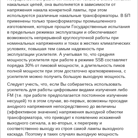
накальных цепей, она выполняется в зависимости от
напряжения накала конкретной лампы, при этом
используются различные накальные трансформаторы. В БП
применены только трансформаторы промышленного
изготовления, которые прошли Государственные испытания
в предельных режимах эксплуатации и обеспечивают
возможность непрерывной круглосуточной работы при
номинальных напряжениях и токах в жестких климатических
условиях, повышая тем самым надежность при
эксплуатации усилителя. А учитывая то, что средняя
мощность усилителя при работе в режиме SSB составляет
порядка 30% от пиковой мощности, а длительность пиков
полной мощности при этом достаточно кратковременна, с
усилителя можно получить большую выходную мощность.
Следует учесть, что, если Вы собираетесь использовать
усилитель для работы цифровыми видами излучения либо
FM (т.е. при работе предполагается постоянное излучение
несущей) то в этом случае, во-первых, возможны просадки
анодного напряжения непосредственно до величины
(эффективное значение) напряжения выходной обмотки
трансформатора, что приводит к появлению искажений
выходного сигнала, а во-вторых, к перегреву и
соответственно выходу из строя самой лампы выходного
каскада. Поэтому в таких случаях выходную мощность