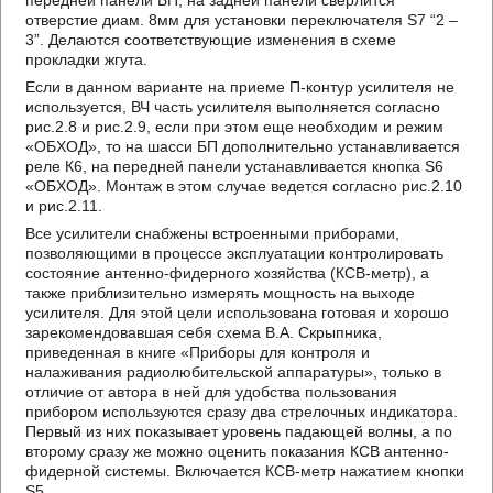
передней панели БП, на задней панели сверлится
отверстие диам. 8мм для установки переключателя S7 “2 –
3”. Делаются соответствующие изменения в схеме
прокладки жгута.
Если в данном варианте на приеме П-контур усилителя не
используется, ВЧ часть усилителя выполняется согласно
рис.2.8 и рис.2.9, если при этом еще необходим и режим
«ОБХОД», то на шасси БП дополнительно устанавливается
реле К6, на передней панели устанавливается кнопка S6
«ОБХОД». Монтаж в этом случае ведется согласно рис.2.10
и рис.2.11.
Все усилители снабжены встроенными приборами,
позволяющими в процессе эксплуатации контролировать
состояние антенно-фидерного хозяйства (КСВ-метр), а
также приблизительно измерять мощность на выходе
усилителя. Для этой цели использована готовая и хорошо
зарекомендовавшая себя схема В.А. Скрыпника,
приведенная в книге «Приборы для контроля и
налаживания радиолюбительской аппаратуры», только в
отличие от автора в ней для удобства пользования
прибором используются сразу два стрелочных индикатора.
Первый из них показывает уровень падающей волны, а по
второму сразу же можно оценить показания КСВ антенно-
фидерной системы. Включается КСВ-метр нажатием кнопки
S5.