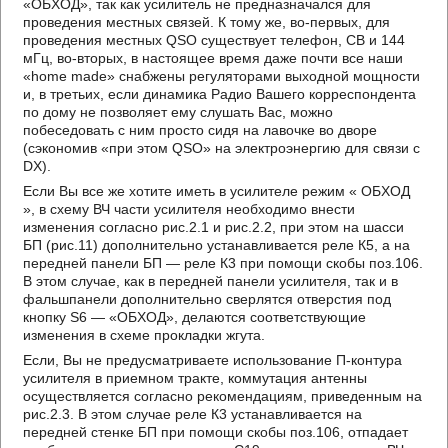
«ОБХОД», так как усилитель не предназначался для
проведения местных связей. К тому же, во-первых, для
проведения местных QSO существует телефон, СВ и 144
мГц, во-вторых, в настоящее время даже почти все наши
«home made» снабжены регуляторами выходной мощности
и, в третьих, если динамика Радио Вашего корреспондента
по дому не позволяет ему слушать Вас, можно
побеседовать с ним просто сидя на лавочке во дворе
(сэкономив «при этом QSO» на электроэнергию для связи с
DX).
Если Вы все же хотите иметь в усилителе режим « ОБХОД
», в схему ВЧ части усилителя необходимо внести
изменения согласно рис.2.1 и рис.2.2, при этом на шасси
БП (рис.11) дополнительно устанавливается реле К5, а на
передней панели БП — реле К3 при помощи скобы поз.106.
В этом случае, как в передней панели усилителя, так и в
фальшпанели дополнительно сверлятся отверстия под
кнопку S6 — «ОБХОД», делаются соответствующие
изменения в схеме прокладки жгута.
Если, Вы не предусматриваете использование П-контура
усилителя в приемном тракте, коммутация антенны
осуществляется согласно рекомендациям, приведенным на
рис.2.3. В этом случае реле К3 устанавливается на
передней стенке БП при помощи скобы поз.106, отпадает