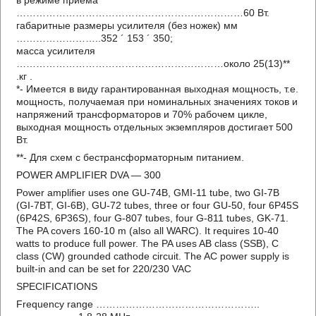
в режиме приема
……………………………………………………………60 Вт.
габаритные размеры усилителя (без ножек) мм
……………………..352 ´ 153 ´ 350;
масса усилителя
………………………………………………………около 25(13)**
.кг .
*- Имеется в виду гарантированная выходная мощность, т.е.
мощность, получаемая при номинальных значениях токов и
напряжений трансформаторов и 70% рабочем цикле,
выходная мощность отдельных экземпляров достигает 500
Вт.
**- Для схем с бестрансформаторным питанием.
POWER AMPLIFIER DVA — 300
Power amplifier uses one GU-74B, GMI-11 tube, two GI-7B
(GI-7BT, GI-6B), GU-72 tubes, three or four GU-50, four 6P45S
(6P42S, 6P36S), four G-807 tubes, four G-811 tubes, GK-71.
The PA covers 160-10 m (also all WARC). It requires 10-40
watts to produce full power. The PA uses AB class (SSB), C
class (CW) grounded cathode circuit. The AC power supply is
built-in and can be set for 220/230 VAC
SPECIFICATIONS
Frequency range …………………………………………..