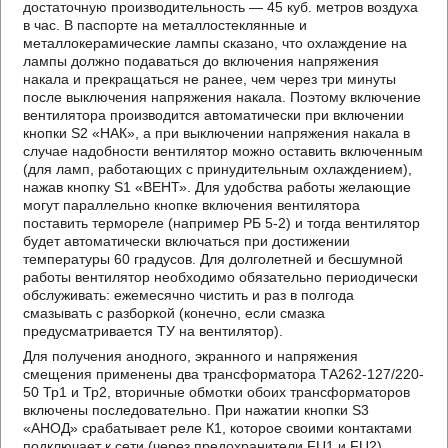
достаточную производительность — 45 куб. метров воздуха
в час. В паспорте на металлостеклянные и
металлокерамические лампы сказано, что охлаждение на
лампы должно подаваться до включения напряжения
накала и прекращаться не ранее, чем через три минуты
после выключения напряжения накала. Поэтому включение
вентилятора производится автоматически при включении
кнопки S2 «НАК», а при выключении напряжения накала в
случае надобности вентилятор можно оставить включенным
(для ламп, работающих с принудительным охлаждением),
нажав кнопку S1 «ВЕНТ». Для удобства работы желающие
могут параллельно кнопке включения вентилятора
поставить термореле (например РБ 5-2) и тогда вентилятор
будет автоматически включаться при достижении
температуры 60 градусов. Для долголетней и бесшумной
работы вентилятор необходимо обязательно периодически
обслуживать: ежемесячно чистить и раз в полгода
смазывать с разборкой (конечно, если смазка
предусматривается ТУ на вентилятор).
Для получения анодного, экранного и напряжения
смещения применены два трансформатора ТА262-127/220-
50 Тр1 и Тр2, вторичные обмотки обоих трансформаторов
включены последовательно. При нажатии кнопки S3
«АНОД» срабатывает реле К1, которое своими контактами
подключает к сети (через предохранители FU1 и FU2)