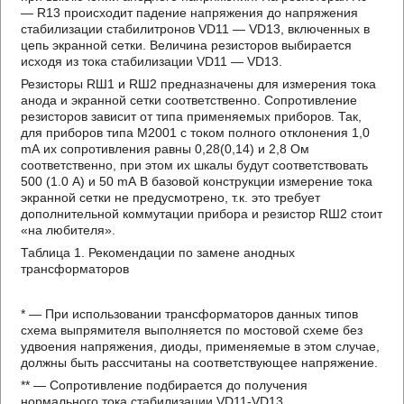
— R13 происходит падение напряжения до напряжения
стабилизации стабилитронов VD11 — VD13, включенных в
цепь экранной сетки. Величина резисторов выбирается
исходя из тока стабилизации VD11 — VD13.
Резисторы RШ1 и RШ2 предназначены для измерения тока
анода и экранной сетки соответственно. Сопротивление
резисторов зависит от типа применяемых приборов. Так,
для приборов типа М2001 с током полного отклонения 1,0
mА их сопротивления равны 0,28(0,14) и 2,8 Ом
соответственно, при этом их шкалы будут соответствовать
500 (1.0 А) и 50 mА В базовой конструкции измерение тока
экранной сетки не предусмотрено, т.к. это требует
дополнительной коммутации прибора и резистор RШ2 стоит
«на любителя».
Таблица 1. Рекомендации по замене анодных
трансформаторов
* — При использовании трансформаторов данных типов
схема выпрямителя выполняется по мостовой схеме без
удвоения напряжения, диоды, применяемые в этом случае,
должны быть рассчитаны на соответствующее напряжение.
** — Сопротивление подбирается до получения
нормального тока стабилизации VD11-VD13.