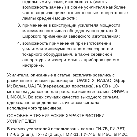
отдельными узлами, использовать (иметь
возможность замены) в схеме усилителя наиболее
часто встречающиеся отечественные генераторные
лампы средней мощности;
применение в конструкции усилителя мощности
максимального числа общедоступных деталей
широкого применения заводского изготовления;
возможность применения при изготовлении
усилителя минимума сложного слесарного и
токарного оборудования, а также сервисной
аппаратуры и измерительных приборов при его
настройке.
Усилители, описанные в статье, эксплуатировались с
различными типами трансиверов: UW3DI-2; RA3AO; Эфир-
М; Волна, UA1FA (передающая приставка), на CB и 10-
метровом диапазоне для раскачки использовались ONWA и
LINCOLN. Во всех случаях качество выходного сигнала
однозначно определялось качеством сигнала
используемого трансивера.
ОСНОВНЫЕ ТЕХНИЧЕСКИЕ ХАРАКТЕРИСТИКИ
УСИЛИТЕЛЕЙ
В схемах усилителей использованы лампы ГИ-7Б, ГИ-7БТ,
ГИ-6Б (2 шт.), ГУ-72 (2 шт.), ГМИ-11, ГУ-74Б, 6П45С, 6П42С,