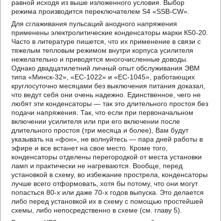
равной исходя из выше изложенного условия. Выбор
режима производится переключателем S4 «SSB-CW».
Для сглаживания пульсаций анодного напряжения
применены электролитические конденсаторы марки К50-20.
Часто в литературе пишется, что их применение в связи с
тяжелым тепловым режимом внутри корпуса усилителя
нежелательно и приводятся многочисленные доводы.
Однако двадцатилетний личный опыт обслуживания ЭВМ
типа «Минск-32», «ЕС-1022» и «ЕС-1045», работающих
круглосуточно месяцами без выключения питания доказал,
что ведут себя они очень надежно. Единственное, чего не
любят эти конденсаторы — так это длительного простоя без
подачи напряжения. Так, что если при первоначальном
включении усилителя или при его включении после
длительного простоя (три месяца и более), Вам будут
указывать на «фон», не волнуйтесь — пара дней работы в
эфире и все встанет на свое место. Кроме того,
конденсаторы отделены перегородкой от места установки
ламп и практически не нагреваются. Вообще, перед
установкой в схему, во избежание прострела, конденсаторы
лучше всего отформовать, хотя бы потому, что они могут
попасться 80-х или даже 70-х годов выпуска. Это делается
либо перед установкой их в схему с помощью простейшей
схемы, либо непосредственно в схеме (см. главу 5).