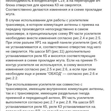
необходимость в конденсаторе C19, а на перегородке ВЧ
блока отверстия для крепежа К3 не сверлятся.
Соответственно делаются изменения и в схеме прокладки
жгута.
В случае использовании для работы с усилителем
трансивера, в котором коммутация антенны с приема на
передачу производится непосредственно в самом
трансивере, в принципиальную схему ВЧ части усилителя
необходимо внести изменения согласно рис.2.4 и рис.2.5.
При этом разъем XP1 на задней панели усилителя (рис.4)
не устанавливается и, соответственно отверстие под него
не сверлится. На шасси БП (рис.11) дополнительно
устанавливается реле К5 и вносятся соответствующие
изменения в схеме прокладки жгута. Если на приеме П-
контур усилителя не используется, в схему вносятся
изменения согласно рис.2.5 и рис.2.6, а если при этом
необходим еще и режим “ОБХОД” — согласно рис.2.6 и
рис.2.2.
При использовании усилителя как совместно с
трансивером, имеющим внутреннюю коммутацию антенны,
так и с трансивером, имеющим раздельные гнезда
приемной и передающей антенн, ВЧ часть усилителя
выполняется согласно рис.2.7 и рис.2.8. На шасси БП
устанавливается реле К5, реле К3 устанавливается на