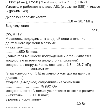
6П36С (4 шт.), ГУ-50 ( 3 и 4 шт.), Г-807(4 шт.), ГК-71.
Усилители работают в классе AB1 (в режиме SSB) и классе
C (режим CW).
Диапазон рабочих частот
………………………………………………..1,8 — 28,7 МГц
Вид излучения
…………………………………………………………………..SSB,
CW, RTTY
Мощность, подводимая к анодной цепи в течение
длительного времени в режиме
«нажатия» ………………………………………………………..
…………650 Вт max.
( зависит от мощности возбуждения и ограничивается
мощностью источника анодного напряжения);
мощность в нагрузке* в полосе частот 1,8 — 28,7 мГц
…………….…….300-350 Вт
(в зависимости от КПД выходного контура на данном
диапазоне);
входное (выходное) сопротивление усилителя
………………………… 75 (50) Ом;
мощность, потребляемая усилителем от сети в режиме
«нажатия» ….. 700 Вт max;
в режиме «молчания»
……………………………………………….…….130 Вт;