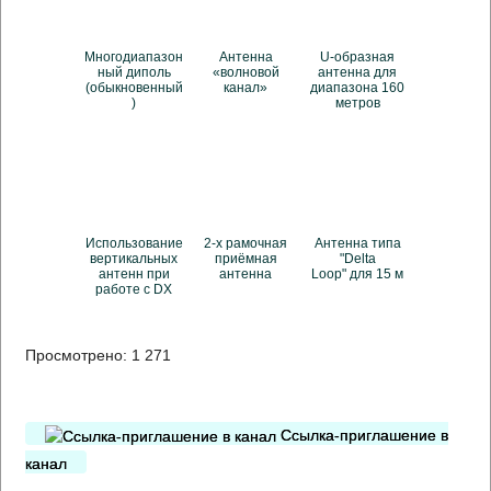
Многодиапазон
Антенна
U-образная
ный диполь
«волновой
антенна для
(обыкновенный
канал»
диапазона 160
)
метров
Использование
2-х рамочная
Антенна типа
вертикальных
приёмная
"Delta
антенн при
антенна
Loop" для 15 м
работе с DX
Просмотрено:
1 271
Ссылка-приглашение в
канал