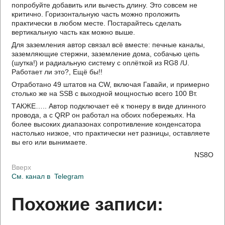
попробуйте добавить или вычесть длину. Это совсем не
критично. Горизонтальную часть можно проложить
практически в любом месте. Постарайтесь сделать
вертикальную часть как можно выше.
Для заземления автор связал всё вместе: печные каналы,
заземляющие стержни, заземление дома, собачью цепь
(шутка!) и радиальную систему с оплёткой из RG8 /U.
Работает ли это?, Ещё бы!!
Отработано 49 штатов на CW, включая Гавайи, и примерно
столько же на SSB с выходной мощностью всего 100 Вт.
ТАКЖЕ….. Автор подключает её к тюнеру в виде длинного
провода, а с QRP он работал на обоих побережьях. На
более высоких диапазонах сопротивление конденсатора
настолько низкое, что практически нет разницы, оставляете
вы его или вынимаете.
NS8O
Вверх
См. канал в
Telegram
Похожие записи: