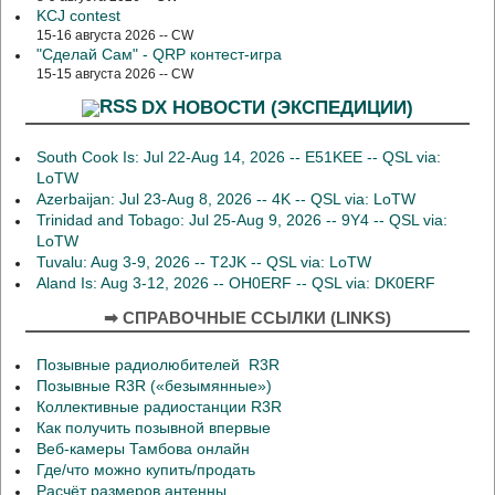
KCJ contest
15-16 августа 2026 -- CW
"Сделай Сам" - QRP контест-игра
15-15 августа 2026 -- CW
DX НОВОСТИ (ЭКСПЕДИЦИИ)
South Cook Is: Jul 22-Aug 14, 2026 -- E51KEE -- QSL via:
LoTW
Azerbaijan: Jul 23-Aug 8, 2026 -- 4K -- QSL via: LoTW
Trinidad and Tobago: Jul 25-Aug 9, 2026 -- 9Y4 -- QSL via:
LoTW
Tuvalu: Aug 3-9, 2026 -- T2JK -- QSL via: LoTW
Aland Is: Aug 3-12, 2026 -- OH0ERF -- QSL via: DK0ERF
➡ СПРАВОЧНЫЕ ССЫЛКИ (LINKS)
Позывные радиолюбителей R3R
Позывные R3R («безымянные»)
Коллективные радиостанции R3R
Как получить позывной впервые
Веб-камеры Тамбова онлайн
Где/что можно купить/продать
Расчёт размеров антенны