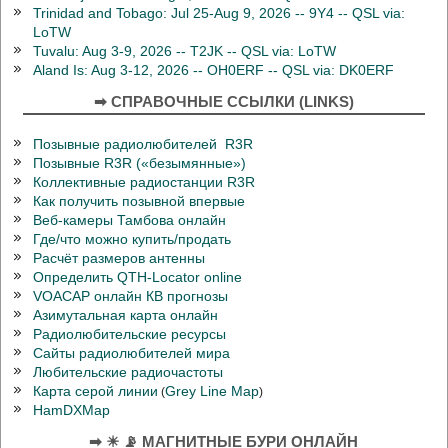
Trinidad and Tobago: Jul 25-Aug 9, 2026 -- 9Y4 -- QSL via:
LoTW
Tuvalu: Aug 3-9, 2026 -- T2JK -- QSL via: LoTW
Aland Is: Aug 3-12, 2026 -- OH0ERF -- QSL via: DK0ERF
➡ СПРАВОЧНЫЕ ССЫЛКИ (LINKS)
Позывные радиолюбителей R3R
Позывные R3R («безымянные»)
Коллективные радиостанции R3R
Как получить позывной впервые
Веб-камеры Тамбова онлайн
Где/что можно купить/продать
Расчёт размеров антенны
Определить QTH-Locator online
VOACAP онлайн КВ прогнозы
Азимутальная карта онлайн
Радиолюбительские ресурсы
Сайты радиолюбителей мира
Любительские радиочастоты
Карта серой линии
Grey Line Map
(
)
HamDXMap
➡ ☀ 📡 МАГНИТНЫЕ БУРИ ОНЛАЙН