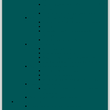
конца
Удлинённый вариант W3DZZ на 160, 80, 40
и 10 м
Необычная антенна для диапазона 160 м
Многодиапазонные вертикалы
Антенна на 20, 30, 40 м для походов
Антенна UA1DZ
Многодиапазонная «полуволновая»
антенна
Антенна для дачи — вертикал
Установка антенн
Мачта для антенны
Молниезащита антенн
Когда нет места для противовесов
Влияние крыши на работу КВ антенн
Антенны из коаксиального кабеля
Антенна Двойная Базука
Antena doble bazooka
Коаксиальные вертикальные антенны
Производство антенн
Где купить готовую антенну, трансивер,
усилитель
Антенны для WARC диапазонов
Настройка антенн
Согласование антенны с фидером