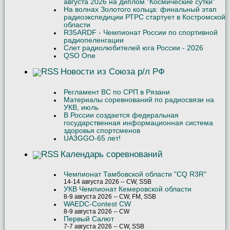
августа 2026 на диплом "Космические сутки"
На волнах Золотого кольца: финальный этап
радиоэкспедиции РТРС стартует в Костромской
области
R35ARDF - Чемпионат России по спортивной
радиопеленгации
Слет радиолюбителей юга России - 2026
QSO One
Новости из Союза р/л РФ
Регламент ВС по СРП в Рязани
Материалы соревнований по радиосвязи на
УКВ, июль
В России создается федеральная
государственная информационная система
здоровья спортсменов
UA3GGO-65 лет!
Календарь соревнований
Чемпионат Тамбовской области "CQ R3R"
14-14 августа 2026 -- CW, SSB
УКВ Чемпионат Кемеровской области
8-9 августа 2026 -- CW, FM, SSB
WAEDC-Contest CW
8-9 августа 2026 -- CW
Первый Салют
7-7 августа 2026 -- CW, SSB