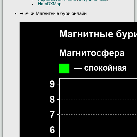
HamDXMap
➡ ☀ 📡 Магнитные бури онлайн