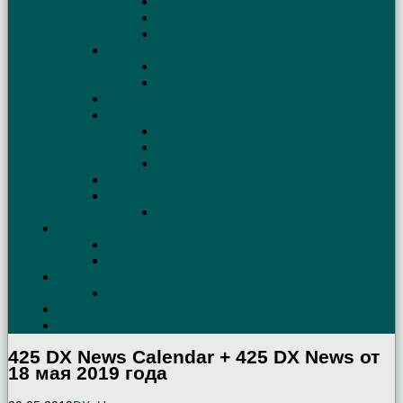
Длина кабеля питания антенны
Выбираем антенный балун (Balun)
Трансформатор для симметричных антенн
АСУ. Схемы. Антенные тюнеры
Коаксиальный кабель
Схема и описание Г-образного СУ
Простой способ настройки антенны
Борьба с помехами телевизору
Причины телевизионных помех
Как возникают и как устранить помехи
Фильтры для устранения помех TV
Коаксиальные трапы своими руками
Эквивалент нагрузки своими руками
Эквивалент антенны
Трансиверы КВ
Удалённое управление трансивером
Защита трансивера от статики
УМ
КВ Усилители мощности (схемы)
Contest
QSL
425 DX News Calendar + 425 DX News от
18 мая 2019 года