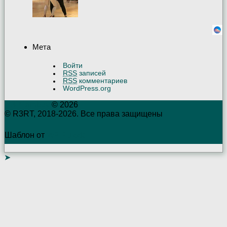
Мета
Войти
RSS
записей
RSS
комментариев
WordPress.org
R3RTambov
© 2026
© R3RT, 2018-2026. Все права защищены
Шаблон от
WP Puzzle
➤