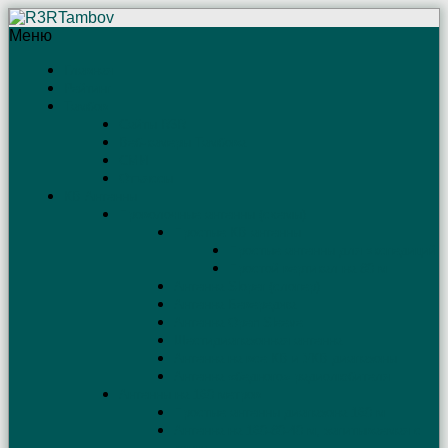
Меню
Главная
Рейтинг
Тамбов
Сайты R3R
Веб-камеры Тамбова
СМИ
Отъяссы
КВ Антенны
Проволочные антенны (схемы)
Простые КВ антенны
Простые антенны для экспедиций
Простой вертикал на 80 м
Антенна Sloper (слопер)
Антенна Бевереджа
Антенна Open Sleeve
Шестидиапазонная антенна
Антенна на все КВ и УКВ диапазоны
Антенна «бедного» радиолюбителя
Антенны на 160 метров
Простые антенны диапазона 160 м
Антенна на 160-80-40 м, запитываемая с