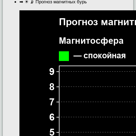
➡ ☀ 📡 Прогноз магнитных бурь