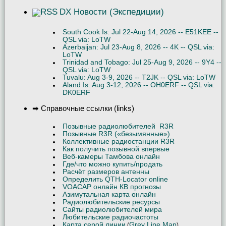
DX Новости (Экспедиции)
South Cook Is: Jul 22-Aug 14, 2026 -- E51KEE --
QSL via: LoTW
Azerbaijan: Jul 23-Aug 8, 2026 -- 4K -- QSL via:
LoTW
Trinidad and Tobago: Jul 25-Aug 9, 2026 -- 9Y4 --
QSL via: LoTW
Tuvalu: Aug 3-9, 2026 -- T2JK -- QSL via: LoTW
Aland Is: Aug 3-12, 2026 -- OH0ERF -- QSL via:
DK0ERF
➡ Справочные ссылки (links)
Позывные радиолюбителей R3R
Позывные R3R («безымянные»)
Коллективные радиостанции R3R
Как получить позывной впервые
Веб-камеры Тамбова онлайн
Где/что можно купить/продать
Расчёт размеров антенны
Определить QTH-Locator online
VOACAP онлайн КВ прогнозы
Азимутальная карта онлайн
Радиолюбительские ресурсы
Сайты радиолюбителей мира
Любительские радиочастоты
Карта серой линии
Grey Line Map
(
)