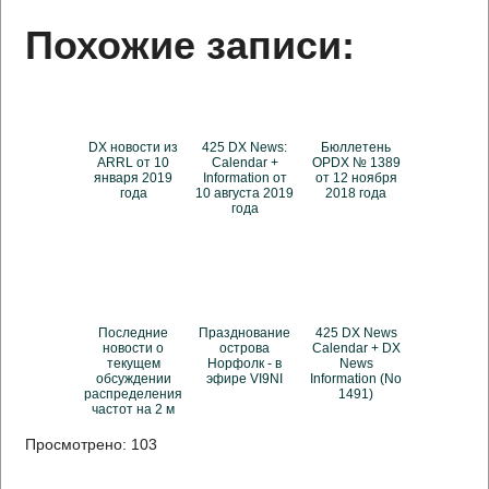
Похожие записи:
DX новости из
425 DX News:
Бюллетень
ARRL от 10
Calendar +
OPDX № 1389
января 2019
Information от
от 12 ноября
года
10 августа 2019
2018 года
года
Последние
Празднование
425 DX News
новости о
острова
Calendar + DX
текущем
Норфолк - в
News
обсуждении
эфире VI9NI
Information (No
распределения
1491)
частот на 2 м
Просмотрено:
103