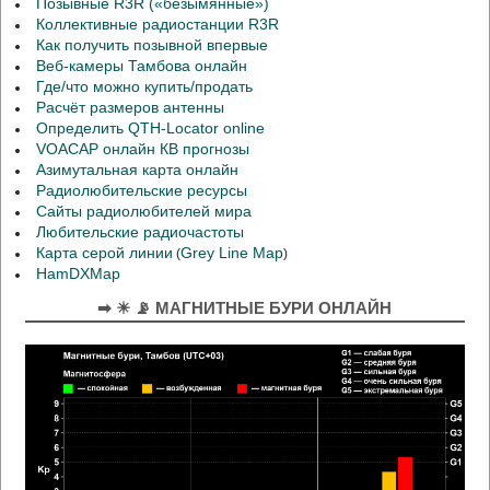
Позывные R3R («безымянные»)
Коллективные радиостанции R3R
Как получить позывной впервые
Веб-камеры Тамбова онлайн
Где/что можно купить/продать
Расчёт размеров антенны
Определить QTH-Locator online
VOACAP онлайн КВ прогнозы
Азимутальная карта онлайн
Радиолюбительские ресурсы
Сайты радиолюбителей мира
Любительские радиочастоты
Карта серой линии
Grey Line Map
(
)
HamDXMap
➡ ☀ 📡 МАГНИТНЫЕ БУРИ ОНЛАЙН