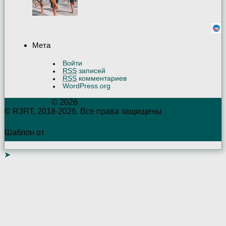
Мета
Войти
RSS
записей
RSS
комментариев
WordPress.org
R3RTambov
© 2026
© R3RT, 2018-2026. Все права защищены
Шаблон от
WP Puzzle
➤