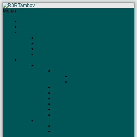
Меню
Главная
Рейтинг
Тамбов
Сайты R3R
Веб-камеры Тамбова
СМИ
Отъяссы
КВ Антенны
Проволочные антенны (схемы)
Простые КВ антенны
Простые антенны для экспедиций
Простой вертикал на 80 м
Антенна Sloper (слопер)
Антенна Бевереджа
Антенна Open Sleeve
Шестидиапазонная антенна
Антенна на все КВ и УКВ диапазоны
Антенна «бедного» радиолюбителя
Антенны на 160 метров
Простые антенны диапазона 160 м
Антенна на 160-80-40 м, запитываемая с