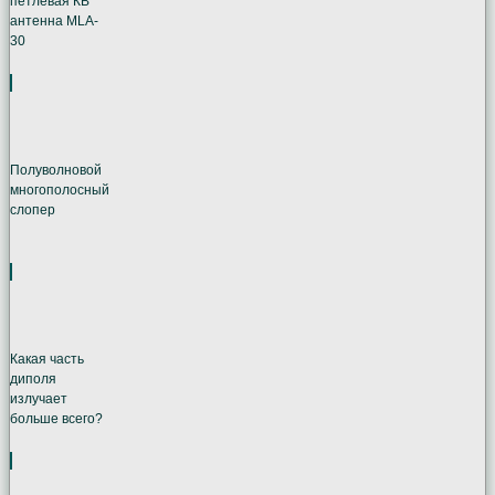
петлевая КВ
антенна MLA-
30
Полуволновой
многополосный
слопер
Какая часть
диполя
излучает
больше всего?