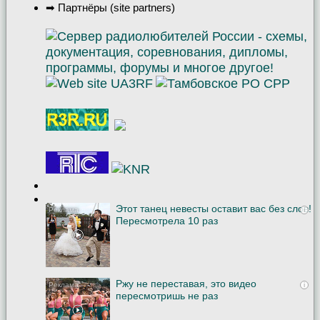
➡ Партнёры (site partners)
Этот танец невесты оставит вас без слов!
i
Пересмотрела 10 раз
Ржу не переставая, это видео
i
пересмотришь не раз