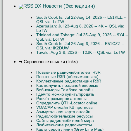
DX Новости (Экспедиции)
South Cook Is: Jul 22-Aug 14, 2026 -- E51KEE --
QSL via: LoTW
Azerbaijan: Jul 23-Aug 8, 2026 -- 4K -- QSL via:
LoTW
Trinidad and Tobago: Jul 25-Aug 9, 2026 -- 9Y4 --
QSL via: LoTW
South Cook Is: Jul 26-Aug 6, 2026 -- E51CZZ --
QSL via: IK2DUW
Tuvalu: Aug 3-9, 2026 -- T2JK -- QSL via: LoTW
➡ Справочные ссылки (links)
Позывные радиолюбителей R3R
Позывные R3R («безымянные»)
Коллективные радиостанции R3R
Как получить позывной впервые
Веб-камеры Тамбова онлайн
Где/что можно купить/продать
Расчёт размеров антенны
Определить QTH-Locator online
VOACAP онлайн КВ прогнозы
Азимутальная карта онлайн
Радиолюбительские ресурсы
Сайты радиолюбителей мира
Любительские радиочастоты
Карта серой линии
Grey Line Map
(
)