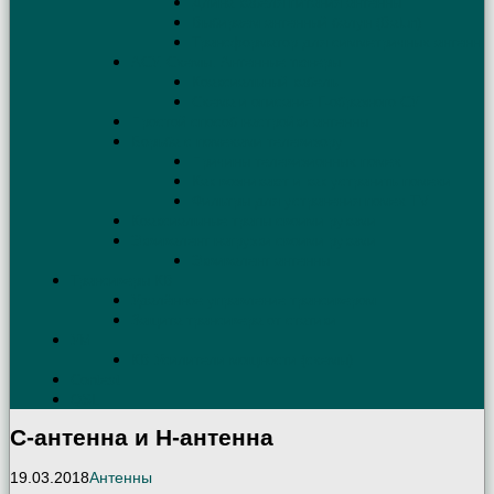
Длина кабеля питания антенны
Выбираем антенный балун (Balun)
Трансформатор для симметричных антенн
АСУ. Схемы. Антенные тюнеры
Коаксиальный кабель
Схема и описание Г-образного СУ
Простой способ настройки антенны
Борьба с помехами телевизору
Причины телевизионных помех
Как возникают и как устранить помехи
Фильтры для устранения помех TV
Коаксиальные трапы своими руками
Эквивалент нагрузки своими руками
Эквивалент антенны
Трансиверы КВ
Удалённое управление трансивером
Защита трансивера от статики
УМ
КВ Усилители мощности (схемы)
Contest
QSL
C-антенна и H-антенна
19.03.2018
Антенны