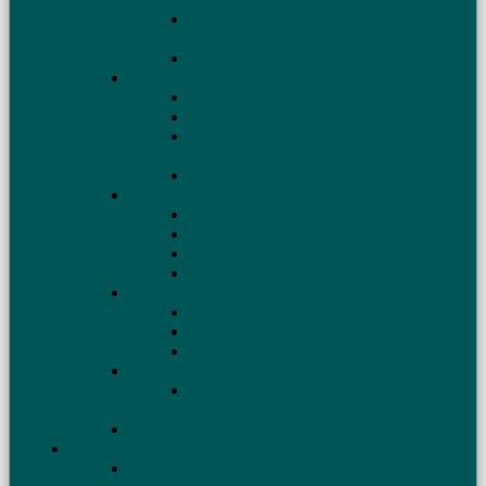
конца
Удлинённый вариант W3DZZ на 160, 80, 40
и 10 м
Необычная антенна для диапазона 160 м
Многодиапазонные вертикалы
Антенна на 20, 30, 40 м для походов
Антенна UA1DZ
Многодиапазонная «полуволновая»
антенна
Антенна для дачи — вертикал
Установка антенн
Мачта для антенны
Молниезащита антенн
Когда нет места для противовесов
Влияние крыши на работу КВ антенн
Антенны из коаксиального кабеля
Антенна Двойная Базука
Antena doble bazooka
Коаксиальные вертикальные антенны
Производство антенн
Где купить готовую антенну, трансивер,
усилитель
Антенны для WARC диапазонов
Настройка антенн
Согласование антенны с фидером