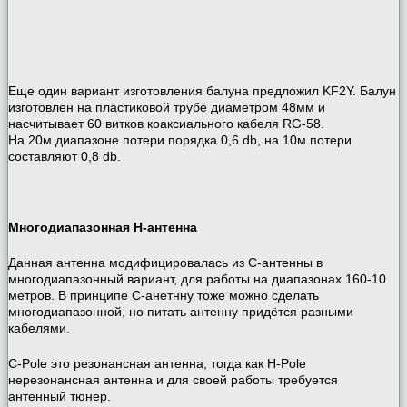
Еще один вариант изготовления балуна предложил KF2Y. Балун
изготовлен на пластиковой трубе диаметром 48мм и
насчитывает 60 витков коаксиального кабеля RG-58.
На 20м диапазоне потери порядка 0,6 db, на 10м потери
составляют 0,8 db.
Многодиапазонная H-антенна
Данная антенна модифицировалась из C-антенны в
многодиапазонный вариант, для работы на диапазонах 160-10
метров. В принципе C-анетнну тоже можно сделать
многодиапазонной, но питать антенну придётся разными
кабелями.
C-Pole это резонансная антенна, тогда как H-Pole
нерезонансная антенна и для своей работы требуется
антенный тюнер.