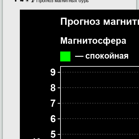
➡ ☀ 📡 Прогноз магнитных бурь