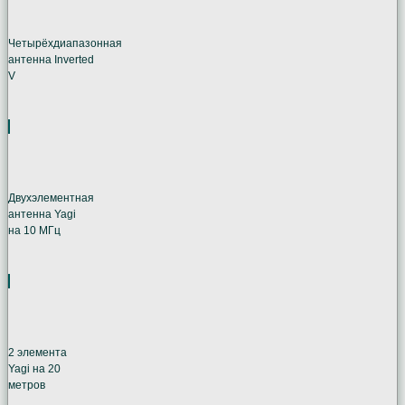
Четырёхдиапазонная
антенна Inverted
V
Двухэлементная
антенна Yagi
на 10 МГц
2 элемента
Yagi на 20
метров