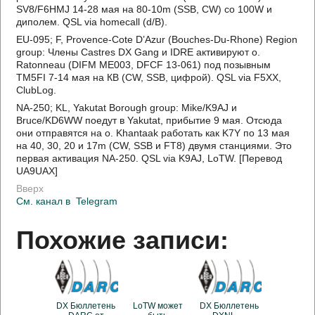
SV8/F6HMJ 14-28 мая на 80-10m (SSB, CW) со 100W и
диполем. QSL via homecall (d/B).
EU-095; F, Provence-Cote D’Azur (Bouches-Du-Rhone) Region
group: Члены Castres DX Gang и IDRE активируют о.
Ratonneau (DIFM ME003, DFCF 13-061) под позывным
TM5FI 7-14 мая на КВ (CW, SSB, цифрой). QSL via F5XX,
ClubLog.
NA-250; KL, Yakutat Borough group: Mike/K9AJ и
Bruce/KD6WW поедут в Yakutat, прибытие 9 мая. Отсюда
они отправятся на о. Khantaak работать как K7Y по 13 мая
на 40, 30, 20 и 17m (CW, SSB и FT8) двумя станциями. Это
первая активация NA-250. QSL via K9AJ, LoTW. [Перевод
UA9UAX]
Вверх
См. канал в
Telegram
Похожие записи:
DX Бюллетень
LoTW может
DX Бюллетень