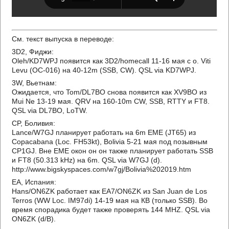
См. текст выпуска в переводе:
3D2, Фиджи:
Oleh/KD7WPJ появится как 3D2/homecall 11-16 мая с о. Viti
Levu (OC-016) на 40-12m (SSB, CW). QSL via KD7WPJ.
3W, Вьетнам:
Ожидается, что Tom/DL7BO снова появится как XV9BO из
Mui Ne 13-19 мая. QRV на 160-10m CW, SSB, RTTY и FT8.
QSL via DL7BO, LoTW.
CP, Боливия:
Lance/W7GJ планирует работать на 6m EME (JT65) из
Copacabana (Loc. FH53kt), Bolivia 5-21 мая под позывным
CP1GJ. Вне EME окон он он также планирует работать SSB
и FT8 (50.313 kHz) на 6m. QSL via W7GJ (d).
http://www.bigskyspaces.com/w7gj/Bolivia%202019.htm
EA, Испания:
Hans/ON6ZK работает как EA7/ON6ZK из San Juan de Los
Terros (WW Loc. IM97di) 14-19 мая на КВ (только SSB). Во
время спорадика будет также проверять 144 MHZ. QSL via
ON6ZK (d/B).