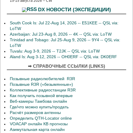
15-15 августа 2026 -- CW
DX НОВОСТИ (ЭКСПЕДИЦИИ)
South Cook Is: Jul 22-Aug 14, 2026 -- E51KEE -- QSL via:
LoTW
Azerbaijan: Jul 23-Aug 8, 2026 -- 4K -- QSL via: LoTW
Trinidad and Tobago: Jul 25-Aug 9, 2026 -- 9Y4 -- QSL via:
LoTW
Tuvalu: Aug 3-9, 2026 -- T2JK -- QSL via: LoTW
Aland Is: Aug 3-12, 2026 -- OH0ERF -- QSL via: DK0ERF
➡ СПРАВОЧНЫЕ ССЫЛКИ (LINKS)
Позывные радиолюбителей R3R
Позывные R3R («безымянные»)
Коллективные радиостанции R3R
Как получить позывной впервые
Веб-камеры Тамбова онлайн
Где/что можно купить/продать
Расчёт размеров антенны
Определить QTH-Locator online
VOACAP онлайн КВ прогнозы
Азимутальная карта онлайн