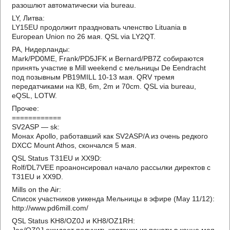
разошлют автоматически via bureau.
LY, Литва:
LY15EU продолжит праздновать членство Lituania в
European Union по 26 мая. QSL via LY2QT.
PA, Нидерланды:
Mark/PD0ME, Frank/PD5JFK и Bernard/PB7Z собираются
принять участие в Mill weekend с мельницы De Eendracht
под позывным PB19MILL 10-13 мая. QRV тремя
передатчиками на КВ, 6m, 2m и 70cm. QSL via bureau,
eQSL, LOTW.
Прочее:
============
SV2ASP — sk:
Монах Apollo, работавший как SV2ASP/A из очень редкого
DXCC Mount Athos, скончался 5 мая.
QSL Status T31EU и XX9D:
Rolf/DL7VEE проанонсировал начало рассылки директов с
T31EU и XX9D.
Mills on the Air:
Список участников уикенда Мельницы в эфире (May 11/12):
http://www.pd6mill.com/
QSL Status KH8/OZ0J и KH8/OZ1RH: