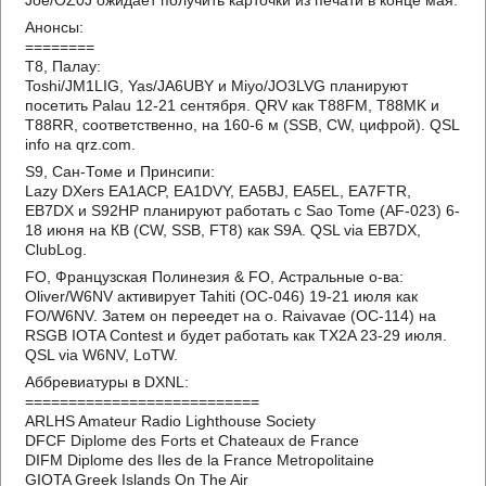
Joe/OZ0J ожидает получить карточки из печати в конце мая.
Анонсы:
========
T8, Палау:
Toshi/JM1LIG, Yas/JA6UBY и Miyo/JO3LVG планируют
посетить Palau 12-21 сентября. QRV как T88FM, T88MK и
T88RR, соответственно, на 160-6 м (SSB, CW, цифрой). QSL
info на qrz.com.
S9, Сан-Томе и Принсипи:
Lazy DXers EA1ACP, EA1DVY, EA5BJ, EA5EL, EA7FTR,
EB7DX и S92HP планируют работать с Sao Tome (AF-023) 6-
18 июня на КВ (CW, SSB, FT8) как S9A. QSL via EB7DX,
ClubLog.
FO, Французская Полинезия & FO, Астральные о-ва:
Oliver/W6NV активирует Tahiti (OC-046) 19-21 июля как
FO/W6NV. Затем он переедет на о. Raivavae (OC-114) на
RSGB IOTA Contest и будет работать как TX2A 23-29 июля.
QSL via W6NV, LoTW.
Аббревиатуры в DXNL:
===========================
ARLHS Amateur Radio Lighthouse Society
DFCF Diplome des Forts et Chateaux de France
DIFM Diplome des Iles de la France Metropolitaine
GIOTA Greek Islands On The Air