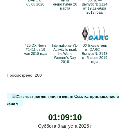
DARC от
быть
DXNL —
05.08.2020
недоступен 26
Выпуск № 2124
марта
от 19 декабря
2018 года
425 DX News
International YL-
DX Бюллетень
#1411 от 19
Activity to mark
от DARC —
мая 2018 года
the World
Выпуск № 2148
Women’s Day
от 5 июня 2019
2018
года
Просмотрено:
200
Ссылка-приглашение в
канал
01:09:11
Суббота 8 августа 2026 г