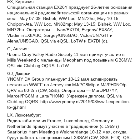
EX, Киргизия:
Специальная станция EX26Y празднует 26-летие основания
национальной радиолюбительской организации из разных
мест: May 07-09: Bishek, WW Loc. MN72hu; May 10-15:
Cholpon-Ata, WW Loc. MN82mp; May 13-15: Bishek, WW Loc.
MN72hu. Операторы — Ivan/EX7DI, Evgeny/ EX8AY,
Vladimir/EX8ABC, Sergey/UN6GAO, Victor/UN7GIT и
Alena/UN5GAO. QSL via eQSL, LoTW и EX7DI (d).
G, Англия:
Члены Cray Valley Radio Society 11 мая примут участие в
Mills Weekend с мельницы Meopham под позывным GB6MW.
QSL via ClubLog OQRS, LoTW.
GJ, Джерси:
YNOMY DX Group планирует 10-12 мая активировать
несколько WWFF на Jersey как MJ/PG8M/p и MJ/PH0NO/p.
QRV на 80-2m (CW, SSB). Операторы — Marc/PD7YY,
Marcel/PG8M и Lars/PH0NO. Учреждён диплом. QSL via
ClubLog OQRS. http://www.ynomy.nl/2019/03/wwff-expedition-
to-gj.html
LX, Люксембург:
Радиолюбители из France, Luxembourg, Germany и
Netherlands примут участие в традиционной (с 1969 г)
Saarlorlux Ham Meeting в Weicherdange 10-12 мая, откуда
будут работать спецпозывным LX8SAR (CW, SSB, FT8). QSL