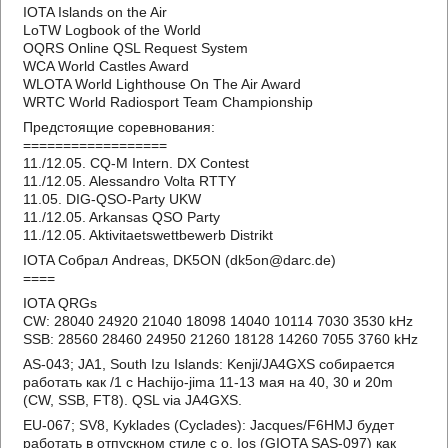
IOTA Islands on the Air
LoTW Logbook of the World
OQRS Online QSL Request System
WCA World Castles Award
WLOTA World Lighthouse On The Air Award
WRTC World Radiosport Team Championship
Предстоящие соревнования:
==================
11./12.05. CQ-M Intern. DX Contest
11./12.05. Alessandro Volta RTTY
11.05. DIG-QSO-Party UKW
11./12.05. Arkansas QSO Party
11./12.05. Aktivitaetswettbewerb Distrikt
IOTA Собрал Andreas, DK5ON (dk5on@darc.de)
====
IOTA QRGs
CW: 28040 24920 21040 18098 14040 10114 7030 3530 kHz
SSB: 28560 28460 24950 21260 18128 14260 7055 3760 kHz
AS-043; JA1, South Izu Islands: Kenji/JA4GXS собирается
работать как /1 с Hachijo-jima 11-13 мая на 40, 30 и 20m
(CW, SSB, FT8). QSL via JA4GXS.
EU-067; SV8, Kyklades (Cyclades): Jacques/F6HMJ будет
работать в отпускном стиле с о. Ios (GIOTA SAS-097) как