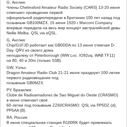
G, Англия:
Члены Chelmsford Amateur Radio Society (CARS) 13-20 июня
отмечают проведение первой
официальной радиопередачи в Британии 100 лет назад под
позывным GB100MZX. 15 июня 1920 г Marconi Company
впервые передала на весь мир концерт австралийской дивы
Nellie Melba. QSL via eQSL.
G, Англия:
Chip/G1FJD работает как GB0DDA по 13 июня отмечая D-
Day. QRV из своего дома
неподалеку от Peterborough (WW Loc. IO92uq, WAB TF11)
на 80, 40 и 20m (только SSB).
GW, Уэльс:
Dragon Amateur Radio Club 21-21 июня празднует 100-летие
первого радиовещания под
позывным GB0MZX.
PY, Бразилия:
Clube de Radioamadores de Sao Miguel do Oeste (CRASMO)
в июне отмечает своё
60-летие под позывным ZZ60CRASMO. QSL via PP5DZ (d),
PP5AA (B).
RA, Россия:
В июне специальная станция R100RK будет привлекать