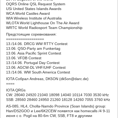
OQRS Online QSL Request System
USi United States Islands Awards
WCA World Castles Award
WIA Wireless Institute of Australia
WLOTA World Lighthouse On The Air Award
WRTC World Radiosport Team Championship
Предстоящие соревнования:
==================
13./14.06. DRCG WW RTTY Contest
13.06. QSO-Party am Funkertag
13.06. Asia Pacific Sprint Contest
13.06. VFDB Contest
13./14.06. Portugal Day Contest
13.06. AGCW-DL VHF/UHF Contest
13./14.06. WW South America Contest
IOTA Собрал Andreas, DK5ON (dk5on@darc.de)
====
IOTA QRGs
CW: 28040 24920 21040 18098 14040 10114 7030 3530 kHz
SSB: 28560 28460 24950 21260 18128 14260 7055 3760 kHz
AS-085; HL4, Cholla-Namdo Province (Soan Islands) group:
Han/DS2GOO и Lee/6K2CEW появятся как homecalls /4 9-11
июня с о. Pogil на 80-6m CW, SSB, FT8 и другими