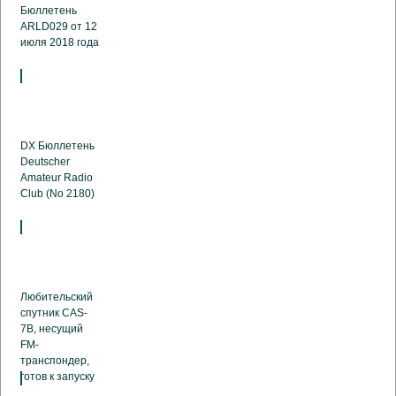
Бюллетень
ARLD029 от 12
июля 2018 года
DX Бюллетень
Deutscher
Amateur Radio
Club (No 2180)
Любительский
спутник CAS-
7B, несущий
FM-
транспондер,
готов к запуску