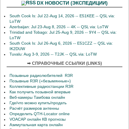
DX НОВОСТИ (ЭКСПЕДИЦИИ)
South Cook Is: Jul 22-Aug 14, 2026 -- E51KEE -- QSL via:
LoTW
Azerbaijan: Jul 23-Aug 8, 2026 -- 4K -- QSL via: LoTW
Trinidad and Tobago: Jul 25-Aug 9, 2026 -- 9Y4 -- QSL via:
LoTW
South Cook Is: Jul 26-Aug 6, 2026 -- E51CZZ -- QSL via:
IK2DUW
Tuvalu: Aug 3-9, 2026 -- T2JK -- QSL via: LoTW
➡ СПРАВОЧНЫЕ ССЫЛКИ (LINKS)
Позывные радиолюбителей R3R
Позывные R3R («безымянные»)
Коллективные радиостанции R3R
Как получить позывной впервые
Веб-камеры Тамбова онлайн
Где/что можно купить/продать
Расчёт размеров антенны
Определить QTH-Locator online
VOACAP онлайн КВ прогнозы
Азимутальная карта онлайн