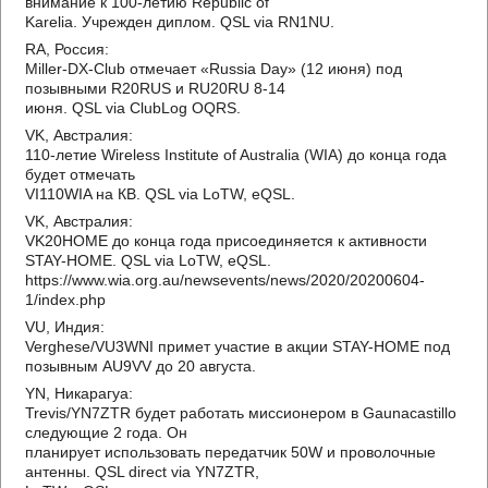
внимание к 100-летию Republic of
Karelia. Учрежден диплом. QSL via RN1NU.
RA, Россия:
Miller-DX-Club отмечает «Russia Day» (12 июня) под
позывными R20RUS и RU20RU 8-14
июня. QSL via ClubLog OQRS.
VK, Австралия:
110-летие Wireless Institute of Australia (WIA) до конца года
будет отмечать
VI110WIA на КВ. QSL via LoTW, eQSL.
VK, Австралия:
VK20HOME до конца года присоединяется к активности
STAY-HOME. QSL via LoTW, eQSL.
https://www.wia.org.au/newsevents/news/2020/20200604-
1/index.php
VU, Индия:
Verghese/VU3WNI примет участие в акции STAY-HOME под
позывным AU9VV до 20 августа.
YN, Никарагуа:
Trevis/YN7ZTR будет работать миссионером в Gaunacastillo
следующие 2 года. Он
планирует использовать передатчик 50W и проволочные
антенны. QSL direct via YN7ZTR,