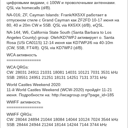
цифровыми видами, с 100W и проволочными антеннами.
QSL via homecalls (d/B).
NA-016; ZF, Cayman Islands: Frank/KK5XX работает в
отпускном стиле с Grand Cayman как ZF2FD 10-17 июня на
80, 40 и 20m CW и SSB. QSL via KK5XX (d/B), eQSL.
NA-144; W6, California State South (Santa Barbara to Los
Angeles County) group: Oleh/KD7WPJ активирует о. Santa
Rosa (USi CA011S) 12-14 июня как KD7WPJ/6 на 40-10m
(CW, SSB, FT4/8). QSL via KD7WPJ (d/B).
WCA активность
===============
WCA QRGs:
CW: 28031 24911 21031 18081 14031 10121 7031 3531 kHz
SSB: 28551 24951 21251 18131 14251 7131 3731 kHz
World Castles Weekend 2020:
11-й World Castles Weekend (WCW-2020) пройдёт 11-21
июня. Подробности на: http://wcagroup.org/?page_id=185
WWFF активность
================
WWFF QRGs:
CW: 28044 24894 21044 18084 14044 10124 7024 3544 kHz
SSB: 28444 24944 21244 18144 14244 7144 3744 kHz