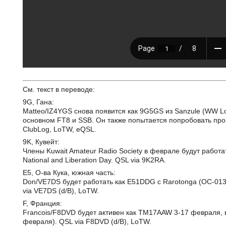
См. текст в переводе:
9G, Гана:
Matteo/IZ4YGS снова появится как 9G5GS из Sanzule (WW Lo
основном FT8 и SSB. Он также попытается попробовать пров
ClubLog, LoTW, eQSL.
9K, Кувейт:
Члены Kuwait Amateur Radio Society в феврале будут работ
National and Liberation Day. QSL via 9K2RA.
E5, О-ва Кука, южная часть:
Don/VE7DS будет работать как E51DDG с Rarotonga (OC-013
via VE7DS (d/B), LoTW.
F, Франция:
Francois/F8DVD будет активен как TM17AAW 3-17 февраля, в т.
февраля). QSL via F8DVD (d/B), LoTW.