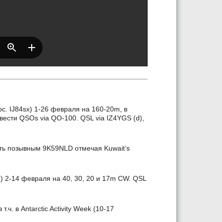
c. IJ84sx) 1-26 февраля на 160-20m, в
ести QSOs via QO-100. QSL via IZ4YGS (d),
ать позывным 9K59NLD отмечая Kuwait’s
) 2-14 февраля на 40, 30, 20 и 17m CW. QSL
ч. в Antarctic Activity Week (10-17