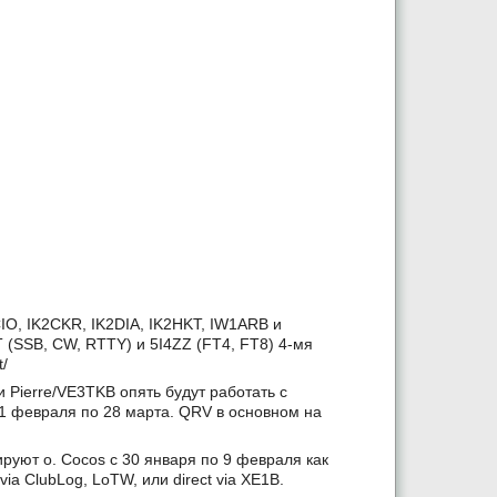
2CIO, IK2CKR, IK2DIA, IK2HKT, IW1ARB и
 (SSB, CW, RTTY) и 5I4ZZ (FT4, FT8) 4-мя
t/
и Pierre/VE3TKB опять будут работать с
с 1 февраля по 28 марта. QRV в основном на
ируют о. Cocos с 30 января по 9 февраля как
a ClubLog, LoTW, или direct via XE1B.