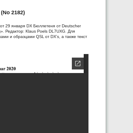
(No 2182)
от 29 января DX Бюллетеня от Deutscher
». Редактор: Klaus Poels DL7UXG. Для
ами и образцами QSL от DX’s, а также текст