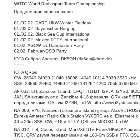
WRTC World Radiosport Team Championship
Предстоящие соревнования:
==================
01./02.02. DARC UKW-Winter Fieldday
01./02.02. Bayerischer Bergtag
01./02.02. Black Sea Cup International
01./02.02. Mexico RTTY International
01.02. AGCW-DL Handtasten-Party
02.02. Februar-QSO Party
IOTA Собрал Andreas, DK5ON (dk5on@darc.de)
====
IOTA QRGs
CW: 28040 24920 21040 18098 14040 10114 7030 3530 kHz
SSB: 28560 28460 24950 21260 18128 14260 7055 3760 kHz
AF-032; 5H, Zanzibar Island: I1FQH, I1HJT, I2PJA, I2YSB, IK
JA3USA активируют о. Zanzibar 4-18 февраля. QRV как 5I5TT
передатчиками. QSL via I2YSB, LoTW. http://www.i2ysb.com/id
NA-008; VY0, Nunavut (Ellesmere Island) group: Alex/VE1RUS 
Eureka Amateur Radio Club Station VY0ERC на о. Ellesmere 
40 и 20m SSB, CW, FT8 и RTTY. QSL via M0OXO, LoTW.
NA-012; TI9, Cocos Island: Mark/XE1B и Frank/HK5OKY актив
TI9C. QRV двумя передатчиками на 160-6m SSB и FT8. QSL vi