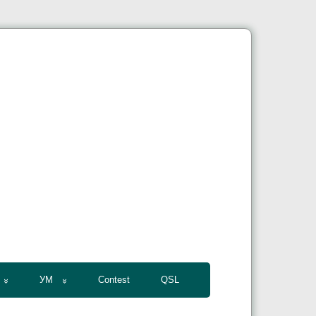
УМ
Contest
QSL