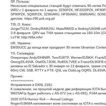
SP, Польша:
Несколько специальных станций будут отмечать 90-летие Pol
IARU с 1 февраля по 1 марта: 3Z90PZK, HF2020PZK, HF90
SP90PZK, SQ90PZK, 3Z95IARU, HF95IARU, SN95IARU, SO95
диплом. https://90.pzk.org.pl/
TI9, О. Кокос:
Jorge/TI2JV, Dmitry/RA9USU, Mats/RM2D и Andrey/UA3AB соб
2-8 февраля. QRV как TI9A тремя станциями на 160-10m (CW
LoTW. http://ti9a.info/
UR, Украина:
EM30UCC до конца мая празднует 30-летие Ukrainian Contest
YS, Сальвадор:
Операторы Andy/DH8WR, Tom/DJ6TF, Werner/DJ9KH, Frank/
Georg/DL4SVA, Olaf/DL7JOM, Rolf/DL7VEE и Franz/DL9GFB 
активны из El Salvador с 30 января по 13 февраля, тремя 
60m) CW, SSB, RTTY и FT8. QSL via ClubLog OQRS, DL4SVA, L
Прочее:
============
Исправления в DXNL 2181:
К сожалению, на прошлой неделе две референции IOTA был
9M2SAF/p будет работать с AS-072 (не с AS-092); PJ4A актив
2020 IOTA Honour Roll — Annual Listings:
Roger/G3KMA напоминает всем охотникам за IOTA о необход