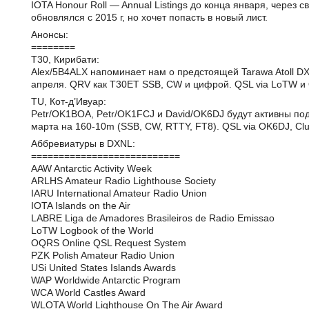
IOTA Honour Roll — Annual Listings до конца января, через св
обновлялся с 2015 г, но хочет попасть в новый лист.
Анонсы:
========
T30, Кирибати:
Alex/5B4ALX напоминает нам о предстоящей Tarawa Atoll DX
апреля. QRV как T30ET SSB, CW и цифрой. QSL via LoTW и
TU, Кот-д’Ивуар:
Petr/OK1BOA, Petr/OK1FCJ и David/OK6DJ будут активны п
марта на 160-10m (SSB, CW, RTTY, FТ8). QSL via OK6DJ, Clu
Аббревиатуры в DXNL:
===========================
AAW Antarctic Activity Week
ARLHS Amateur Radio Lighthouse Society
IARU International Amateur Radio Union
IOTA Islands on the Air
LABRE Liga de Amadores Brasileiros de Radio Emissao
LoTW Logbook of the World
OQRS Online QSL Request System
PZK Polish Amateur Radio Union
USi United States Islands Awards
WAP Worldwide Antarctic Program
WCA World Castles Award
WLOTA World Lighthouse On The Air Award