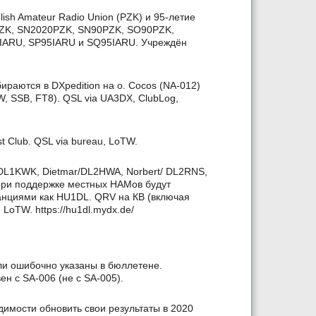
ish Amateur Radio Union (PZK) и 95-летие
PZK, SN2020PZK, SN90PZK, SO90PZK,
IARU, SP95IARU и SQ95IARU. Учреждён
ираются в DXpedition на о. Cocos (NA-012)
, SSB, FT8). QSL via UA3DX, ClubLog,
 Club. QSL via bureau, LoTW.
DL1KWK, Dietmar/DL2HWA, Norbert/ DL2RNS,
при поддержке местных НАМов будут
станциями как HU1DL. QRV на КВ (включая
oTW. https://hu1dl.mydx.de/
и ошибочно указаны в бюллетене.
ен с SA-006 (не с SA-005).
имости обновить свои результаты в 2020