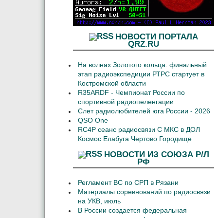
НОВОСТИ ПОРТАЛА
QRZ.RU
На волнах Золотого кольца: финальный
этап радиоэкспедиции РТРС стартует в
Костромской области
R35ARDF - Чемпионат России по
спортивной радиопеленгации
Слет радиолюбителей юга России - 2026
QSO One
RC4P сеанс радиосвязи С МКС в ДОЛ
Космос Елабуга Чертово Городище
НОВОСТИ ИЗ СОЮЗА Р/Л
РФ
Регламент ВС по СРП в Рязани
Материалы соревнований по радиосвязи
на УКВ, июль
В России создается федеральная