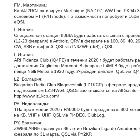
FM, Мартиника:
Kan/JJ2RCJ активирует Martinique (NA-107, WW Loc. FK94) 
основном FT (F/H mode). По возможности попробует и 160м.
eQSL.
I, Италия:
Специальная станция II3BIA будет работать в связи с прове
(12-23 февраля) в Antholz. QRV в феврале на 160, 80, 40, 2
CW, SSB и цифрой. QSL via IN3ZWF (d/B), eQSL.
I, Италия:
ARI Fidenza Club (IQ4FE) в течении 2020 г будет работать
достижения Guglielmo Marconi. В феврале II4MLB будет раб
певца Nelli Melba в 1920 году. Учреждён диплом. QSL via IQ4FE
LZ, Болгария:
Bulgarian Radio Club Blagovestnik (LZ1KCP) в феврале прод
под позывным LZ34WGI. QSOs засчитываются на All Saints —
http://www.lz1kcp.com/
PA, Нидерланды:
TНа протяжении 2020 г PA800D будет праздновать 800-лети
на КВ, VHF и UHF. QSL via PI4DEC, ClubLog.
PY, Бразилия:
ZW86LABRE празднует 86-летие Brazilian Liga de Amadores Br
февраля по 31 марта. QSL via PY2KP.