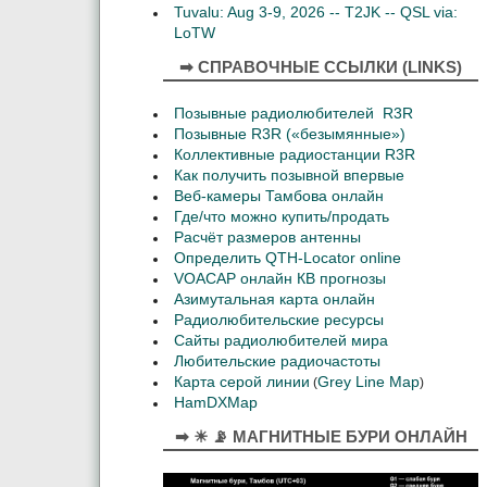
Tuvalu: Aug 3-9, 2026 -- T2JK -- QSL via:
LoTW
➡ СПРАВОЧНЫЕ ССЫЛКИ (LINKS)
Позывные радиолюбителей R3R
Позывные R3R («безымянные»)
Коллективные радиостанции R3R
Как получить позывной впервые
Веб-камеры Тамбова онлайн
Где/что можно купить/продать
Расчёт размеров антенны
Определить QTH-Locator online
VOACAP онлайн КВ прогнозы
Азимутальная карта онлайн
Радиолюбительские ресурсы
Сайты радиолюбителей мира
Любительские радиочастоты
Карта серой линии
Grey Line Map
(
)
HamDXMap
➡ ☀ 📡 МАГНИТНЫЕ БУРИ ОНЛАЙН