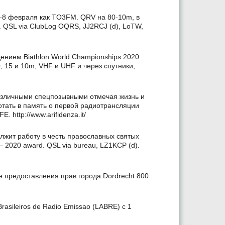
3-8 февраля как TO3FM. QRV на 80-10m, в
 QSL via ClubLog OQRS, JJ2RCJ (d), LoTW,
дением Biathlon World Championships 2020
0, 15 и 10m, VHF и UHF и через спутники,
 различными спецпозывными отмечая жизнь и
отать в память о первой радиотрансляции
. http://www.arifidenza.it/
олжит работу в честь православных святых
 2020 award. QSL via bureau, LZ1KCP (d).
е предоставления прав города Dordrecht 800
asileiros de Radio Emissao (LABRE) с 1