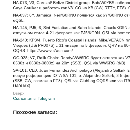
NA-073, V3, Corozal/ Belize District group: Bob/W0YBS соби
Caye Caulker и работать как V31CO на КВ (CW, RTTY, FT8). 
NA-097; 6Y, Jamaica: Neil/G0RNU появится как 6Y/G0RNU от
eQSL.
NA-145; PJ5, 6, Sint Eustatius and Saba Islands: Chuck/KG9N 
отпускном стиле 4-21 февраля как PJ5/KG9N. QSL via homecal
NA-249; KP3/4, Puerto Rico’s Coastal Islands: Mike/VE7ACN 
Vieques (USi PR007S) с 31 января по 5 февраля. QRV на 80
OQRS. https://www.ve7acn.com/
OC-028; V7, Ralik Chain: Randy/WW6RG будет активен как V
0530z и 0630z-0800z) на 20m (SSB). QSL via WW6RG (d/B).
SA-101; CE0, Juan Fernandez Archipelago (Alejandro Selkirk 
новую референцию IOTA SA-101, о. Alejandro Selkirk, 3-5 фе
(SSB, CW, возможно FT8). QSL via ClubLog OQRS или via IT9YR
UA9UAX]
Вверх
См. канал в
Telegram
Похожие записи: