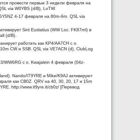
рается провести первые 3 недели февраля на
QSL via W0YBS (d/B), LoTW.
 6Y5NZ 4-17 февраля на 80m-6m. QSL via
активирует Sint Eustatius (WW Loc. FK87ml) в
l (d/B).
планирует работать как KP4/AA7CH с о.
-10m CW и SSB. QSL via VE7ACN (d), ClubLog
73/WW6RG с о. Kwajalein 4 февраля (04z-
Island): Nando/IT9YRE и Mike/K9AJ активируют
враля как CB0Z. QRV на 40, 30, 20, 17 и 15m
E. http://www.it9yre.it/cb0z/ [Перевод