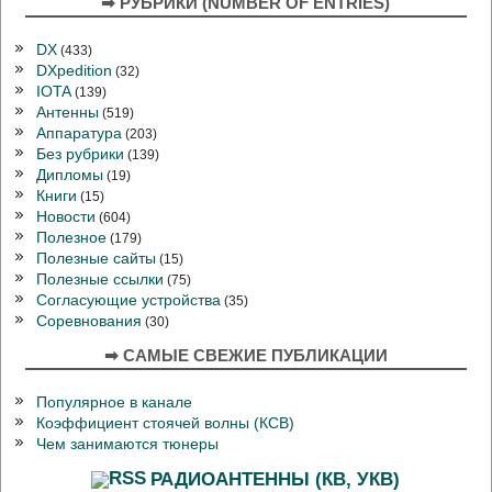
➡ РУБРИКИ (NUMBER OF ENTRIES)
DX
(433)
DXpedition
(32)
IOTA
(139)
Антенны
(519)
Аппаратура
(203)
Без рубрики
(139)
Дипломы
(19)
Книги
(15)
Новости
(604)
Полезное
(179)
Полезные сайты
(15)
Полезные ссылки
(75)
Согласующие устройства
(35)
Соревнования
(30)
➡ САМЫЕ СВЕЖИЕ ПУБЛИКАЦИИ
Популярное в канале
Коэффициент стоячей волны (КСВ)
Чем занимаются тюнеры
РАДИОАНТЕННЫ (КВ, УКВ)