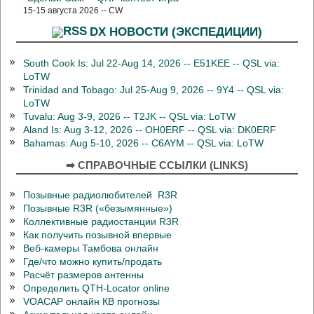
15-15 августа 2026 -- CW
DX НОВОСТИ (ЭКСПЕДИЦИИ)
South Cook Is: Jul 22-Aug 14, 2026 -- E51KEE -- QSL via:
LoTW
Trinidad and Tobago: Jul 25-Aug 9, 2026 -- 9Y4 -- QSL via:
LoTW
Tuvalu: Aug 3-9, 2026 -- T2JK -- QSL via: LoTW
Aland Is: Aug 3-12, 2026 -- OH0ERF -- QSL via: DK0ERF
Bahamas: Aug 5-10, 2026 -- C6AYM -- QSL via: LoTW
➡ СПРАВОЧНЫЕ ССЫЛКИ (LINKS)
Позывные радиолюбителей R3R
Позывные R3R («безымянные»)
Коллективные радиостанции R3R
Как получить позывной впервые
Веб-камеры Тамбова онлайн
Где/что можно купить/продать
Расчёт размеров антенны
Определить QTH-Locator online
VOACAP онлайн КВ прогнозы