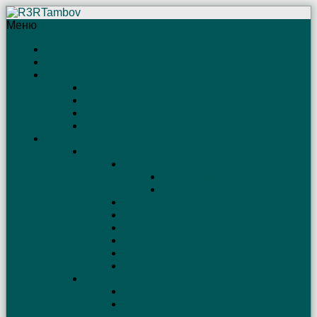
Меню
Главная
Рейтинг
Тамбов
Сайты R3R
Веб-камеры Тамбова
СМИ
Отъяссы
КВ Антенны
Проволочные антенны (схемы)
Простые КВ антенны
Простые антенны для экспедиций
Простой вертикал на 80 м
Антенна Sloper (слопер)
Антенна Бевереджа
Антенна Open Sleeve
Шестидиапазонная антенна
Антенна на все КВ и УКВ диапазоны
Антенна «бедного» радиолюбителя
Антенны на 160 метров
Простые антенны диапазона 160 м
Антенна на 160-80-40 м, запитываемая с