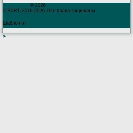
R3RTambov
© 2026
© R3RT, 2018-2026. Все права защищены
Шаблон от
WP Puzzle
➤