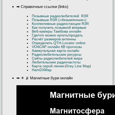
➡ Справочные ссылки (links)
Позывные радиолюбителей R3R
Позывные R3R («безымянные»)
Коллективные радиостанции R3R
Как получить позывной впервые
Веб-камеры Тамбова онлайн
Где/что можно купить/продать
Расчёт размеров антенны
Определить QTH-Locator online
VOACAP онлайн КВ прогнозы
Азимутальная карта онлайн
Радиолюбительские ресурсы
Сайты радиолюбителей мира
Любительские радиочастоты
Карта серой линии
Grey Line Map
(
)
HamDXMap
➡ ☀ 📡 Магнитные бури онлайн