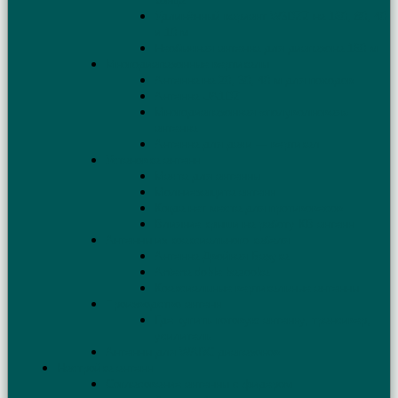
конца
Удлинённый вариант W3DZZ на 160, 80, 40
и 10 м
Необычная антенна для диапазона 160 м
Многодиапазонные вертикалы
Антенна на 20, 30, 40 м для походов
Антенна UA1DZ
Многодиапазонная «полуволновая»
антенна
Антенна для дачи — вертикал
Установка антенн
Мачта для антенны
Молниезащита антенн
Когда нет места для противовесов
Влияние крыши на работу КВ антенн
Антенны из коаксиального кабеля
Антенна Двойная Базука
Antena doble bazooka
Коаксиальные вертикальные антенны
Производство антенн
Где купить готовую антенну, трансивер,
усилитель
Антенны для WARC диапазонов
Настройка антенн
Согласование антенны с фидером