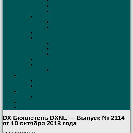
Длина кабеля питания антенны
Выбираем антенный балун (Balun)
Трансформатор для симметричных антенн
АСУ. Схемы. Антенные тюнеры
Коаксиальный кабель
Схема и описание Г-образного СУ
Простой способ настройки антенны
Борьба с помехами телевизору
Причины телевизионных помех
Как возникают и как устранить помехи
Фильтры для устранения помех TV
Коаксиальные трапы своими руками
Эквивалент нагрузки своими руками
Эквивалент антенны
Трансиверы КВ
Удалённое управление трансивером
Защита трансивера от статики
УМ
КВ Усилители мощности (схемы)
Contest
QSL
DX Бюллетень DXNL — Выпуск № 2114
от 10 октября 2018 года