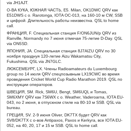
via JH1AJT.
О-ВА КУКА, ЮЖНАЯ ЧАСТЬ, E5. Milan, OK1DWC QRV как
E51DWS с о. Rarotonga, IOTA OC-013, на 160-10 м CW, SSB
и цифрой. Длительность работы неизвестна. QSL to home
call.
ФРАНЦИЯ, F. Специальная станция F/ON6JUN/p QRV из
Ranville, Normandy по 7 июня отмечая 75-летие D-Day. QSL
via ON5SD.
ЯПОНИЯ, JA. Специальная станция 8J7AIZU QRV по 30
ноября празднуя 120-летие Aizu Wakamatsu City,
Fukushima. QSL via JN7GLC.
ЛЮКСЕМБУРГ, LX. Члены Radioamateurs du Luxembourg
group по 14 июля QRV спецпозывным LX19CWC во время
проведения Cricket World Cup Radio Marathon 2019. QSL по
инструкции операторов.
ШВЕЦИЯ, SM. Rick, SM6U, Bengt, SM6UQL и Tomas,
SM6XMY QRV как 7S6WX с о. Weather, Vaderoarna, IOTA EU-
043, по 2 июня, в отпускном стиле на 80-10 м SSB. QSL via
bureau.
ГРЕЦИЯ, SV. 2-9 июня Oliver, DK7TX будет QRV как
SV8/DK7TX с о-вов Antipaxos, Paxos и Kerkyra, все IOTA EU-
052, на 40, 20, 17 и 15 м SSB. QSL to home call.