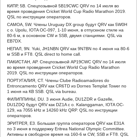
КИПР, 5B. Спецпозывной 5B19CWC QRV по 14 июля во
время проведения Cricket World Cup Radio Marathon 2019.
QSL по инструкции операторов.
САМОА, 5W. Члены Uruguay DX group будут QRV как 5W0H
с о. Upolu, IOTA OC-097, 1-10 июня, в отпускном стиле на
80-6 м, в основном CW и SSB, двумя станциями. QSL via
EB7DX.
НЕПАЛ, 9N. Yuki, JH1NBN QRV как 9N7BN по 4 июня на 80-6
м SSB и FT8. QSL direct to home call.
ПАКИСТАН, AP. Спецпозывной AP19CWC QRV по 14 июля
во время проведения Cricket World Cup Radio Marathon
2019. QSL по инструкции операторов.
ПОРТУГАЛИЯ, CT. Члены Clube Radioamadores do
Entroncamento QRV как CR6TD из Dornes Templat Tower по
1 июня на КВ SSB. QSL via bureau.
ФИЛИППИНЫ, DU. 3 июня Audie, DU1ZDR и Gazelle,
DU1ZDQ будут QRV как DZ1A с о. Kalanggaman, IOTA OC-
129, на 7055 kHz и 14260 kHz QRP. QSL по инструкции
операторов.
ЭРИТРЕЯ, E3. Большая группа операторов QRV как E31A
по 3 июня в поддержку Eritrea National Olympic Committee.
Активны в свободное время на 160-6 м CW, SSB и FT8. QSL