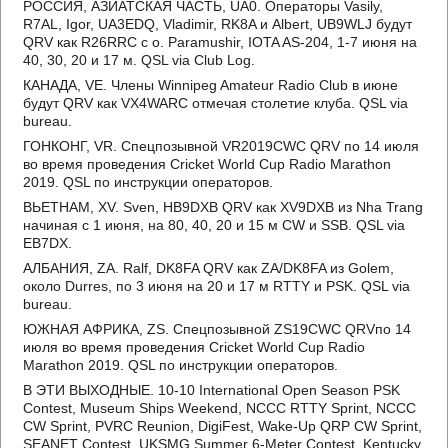
РОССИЯ, АЗИАТСКАЯ ЧАСТЬ, UA0. Операторы Vasily,
R7AL, Igor, UA3EDQ, Vladimir, RK8A и Albert, UB9WLJ будут
QRV как R26RRC с о. Paramushir, IOTA AS-204, 1-7 июня на
40, 30, 20 и 17 м. QSL via Club Log.
КАНАДА, VE. Члены Winnipeg Amateur Radio Club в июне
будут QRV как VX4WARC отмечая столетие клуба. QSL via
bureau.
ГОНКОНГ, VR. Спецпозывной VR2019CWC QRV по 14 июля
во время проведения Cricket World Cup Radio Marathon
2019. QSL по инструкции операторов.
ВЬЕТНАМ, XV. Sven, HB9DXB QRV как XV9DXB из Nha Trang
начиная с 1 июня, на 80, 40, 20 и 15 м CW и SSB. QSL via
EB7DX.
АЛБАНИЯ, ZA. Ralf, DK8FA QRV как ZA/DK8FA из Golem,
около Durres, по 3 июня на 20 и 17 м RTTY и PSK. QSL via
bureau.
ЮЖНАЯ АФРИКА, ZS. Спецпозывной ZS19CWC QRVпо 14
июля во время проведения Cricket World Cup Radio
Marathon 2019. QSL по инструкции операторов.
В ЭТИ ВЫХОДНЫЕ. 10-10 International Open Season PSK
Contest, Museum Ships Weekend, NCCC RTTY Sprint, NCCC
CW Sprint, PVRC Reunion, DigiFest, Wake-Up QRP CW Sprint,
SEANET Contest, UKSMG Summer 6-Meter Contest, Kentucky