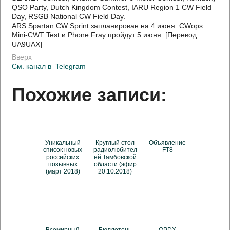
QSO Party, Dutch Kingdom Contest, IARU Region 1 CW Field
Day, RSGB National CW Field Day.
ARS Spartan CW Sprint запланирован на 4 июня. CWops
Mini-CWT Test и Phone Fray пройдут 5 июня. [Перевод
UA9UAX]
Вверх
См. канал в
Telegram
Похожие записи:
Уникальный
Круглый стол
Объявление
список новых
радиолюбител
FT8
российских
ей Тамбовской
позывных
области (эфир
(март 2018)
20.10.2018)