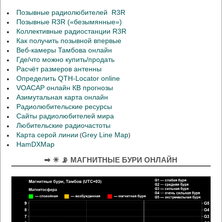
Позывные радиолюбителей R3R
Позывные R3R («безымянные»)
Коллективные радиостанции R3R
Как получить позывной впервые
Веб-камеры Тамбова онлайн
Где/что можно купить/продать
Расчёт размеров антенны
Определить QTH-Locator online
VOACAP онлайн КВ прогнозы
Азимутальная карта онлайн
Радиолюбительские ресурсы
Сайты радиолюбителей мира
Любительские радиочастоты
Карта серой линии
Grey Line Map
(
)
HamDXMap
➡ ☀ 📡 МАГНИТНЫЕ БУРИ ОНЛАЙН