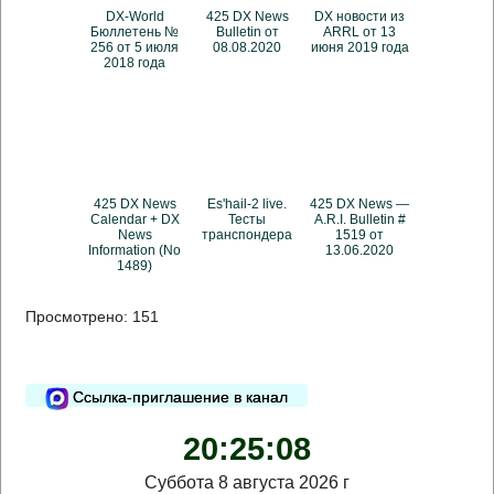
DX-World
425 DX News
DX новости из
Бюллетень №
Bulletin от
ARRL от 13
256 от 5 июля
08.08.2020
июня 2019 года
2018 года
425 DX News
Es'hail-2 live.
425 DX News —
Calendar + DX
Тесты
A.R.I. Bulletin #
News
транспондера
1519 от
Information (No
13.06.2020
1489)
Просмотрено:
151
Ссылка-приглашение в канал
20:25:09
Суббота 8 августа 2026 г