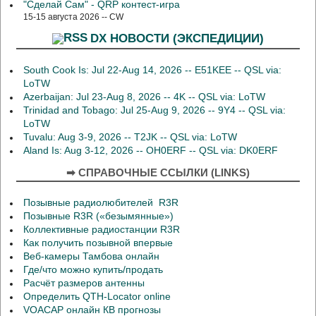
"Сделай Сам" - QRP контест-игра
15-15 августа 2026 -- CW
DX НОВОСТИ (ЭКСПЕДИЦИИ)
South Cook Is: Jul 22-Aug 14, 2026 -- E51KEE -- QSL via:
LoTW
Azerbaijan: Jul 23-Aug 8, 2026 -- 4K -- QSL via: LoTW
Trinidad and Tobago: Jul 25-Aug 9, 2026 -- 9Y4 -- QSL via:
LoTW
Tuvalu: Aug 3-9, 2026 -- T2JK -- QSL via: LoTW
Aland Is: Aug 3-12, 2026 -- OH0ERF -- QSL via: DK0ERF
➡ СПРАВОЧНЫЕ ССЫЛКИ (LINKS)
Позывные радиолюбителей R3R
Позывные R3R («безымянные»)
Коллективные радиостанции R3R
Как получить позывной впервые
Веб-камеры Тамбова онлайн
Где/что можно купить/продать
Расчёт размеров антенны
Определить QTH-Locator online
VOACAP онлайн КВ прогнозы