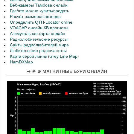
Веб-камеры Тамбова онлайн
Где/что можно купить/продать
Расчёт размеров антенны
Определить QTH-Locator online
VOACAP онлайн КВ прогнозы
Азимутальная карта онлайн
Радиолюбительские ресурсы
Сайты радиолюбителей мира
Любительские радиочастоты
Карта серой линии
Grey Line Map
(
)
HamDXMap
➡ ☀ 📡 МАГНИТНЫЕ БУРИ ОНЛАЙН