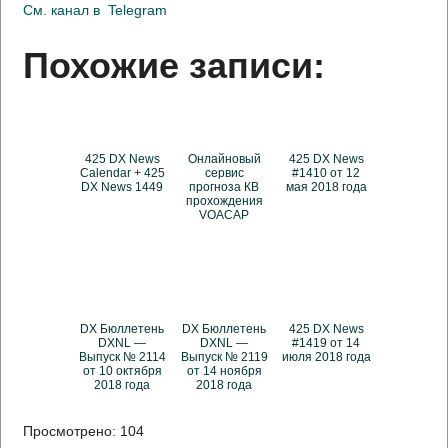
См. канал в
Telegram
Похожие записи:
425 DX News
Онлайновый
425 DX News
Calendar + 425
сервис
#1410 от 12
DX News 1449
прогноза КВ
мая 2018 года
прохождения
VOACAP
DX Бюллетень
DX Бюллетень
425 DX News
DXNL —
DXNL —
#1419 от 14
Выпуск № 2114
Выпуск № 2119
июля 2018 года
от 10 октября
от 14 ноября
2018 года
2018 года
Просмотрено:
104