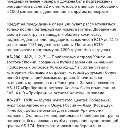
предварительные номера и должны быть подтверждены
операциями после 22 июня, которые отвечает требованию
в 1000 контактов, в дополнение и к другим проверкам.
Кредит на предыдущие операции будет рассматриваться
только после подтверждения номера группы. Добавление
шести новых групп приводит к общему количеству
подтверждённых или предварительных чисел IOTA до 1172,
из которых 1131 видели активность. Политика IOTA
ограничивает программу на 1200 групп. Новые группы:
AS-206:
JAØ, 1, 2, 7 — Прибрежные острова Хонсю на
востоке Японии, созданный путём разбиения нынешних
Прибрежных островов Хонсю AS-117 в соответствии с
критерием «большого острова», который допускает более
одной группы прибрежных островов. Значительная
активность произошла от обеих групп. Запись / название
AS-117 «Прибрежные острова Хонсю» была изменена на
JA3, 4 и 9 «Прибрежные острова Хонсю» на западе.
AS-207:
RØK — группа Чукотского Центра Побережья,
Чукотский Автономный Округ, Россия — Азия (Коса Двух
Пилотов), действительная для премии Арктических
островов. Эта новая «неофициальная / прибрежная группа
островов» была создана путём разделения существующей
группы AS-174 Чукотского морского побережья на