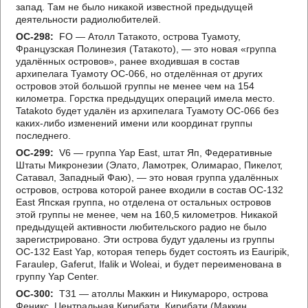
запад. Там не было никакой известной предыдущей
деятельности радиолюбителей.
OC-298:
FO — Атолл Татакото, острова Туамоту,
Французская Полинезия (Татакото), — это новая «группа
удалённых островов», ранее входившая в состав
архипелага Туамоту OC-066, но отделённая от других
островов этой большой группы не менее чем на 154
километра. Горстка предыдущих операций имела место.
Tatakoto будет удалён из архипелага Туамоту OC-066 без
каких-либо изменений имени или координат группы
последнего.
OC-299:
V6 — группа Yap East, штат Яп, Федеративные
Штаты Микронезии (Элато, Ламотрек, Олимарао, Пикелот,
Сатавал, Западный Фаю), — это новая группа удалённых
островов, острова которой ранее входили в состав OC-132
East Япская группа, но отделена от остальных островов
этой группы не менее, чем на 160,5 километров. Никакой
предыдущей активности любительского радио не было
зарегистрировано. Эти острова будут удалены из группы
OC-132 East Yap, которая теперь будет состоять из Eauripik,
Faraulep, Gaferut, Ifalik и Woleai, и будет переименована в
группу Yap Center.
OC-300:
T31 — атоллы Маккин и Никумароро, острова
Феникс, Центральная Кирибати, Кирибати (Маккин,