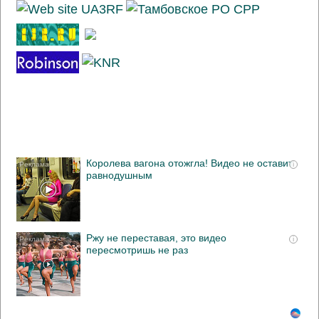
Королева вагона отожгла! Видео не оставит
i
равнодушным
Ржу не переставая, это видео
i
пересмотришь не раз