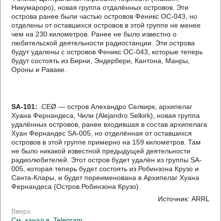
Никумароро), новая группа отдалённых островов. Эти
острова ранее были частью островов Феникс OC-043, но
отделены от оставшихся островов в этой группе не менее
чем на 230 километров. Ранее не было известно о
любительской деятельности радиостанции. Эти острова
будут удалены с островов Феникс OC-043, которые теперь
будут состоять из Бирни, Эндербери, Кантона, Манры,
Ороны и Раваки.
SA-101:
CEØ — остров Алехандро Селкирк, архипелаг
Хуана Фернандеса, Чили (Alejandro Selkirk), новая группа
удалённых островов, ранее входившая в состав архипелага
Хуан Фернандес SA-005, но отделённая от оставшихся
островов в этой группе примерно на 159 километров. Там
не было никакой известной предыдущей деятельности
радиолюбителей. Этот остров будет удалён из группы SA-
005, которая теперь будет состоять из Робинзона Крузо и
Санта-Клары, и будет переименована в Архипелаг Хуана
Фернандеса (Остров Робинзона Крузо).
Источник: ARRL
Вверх
См. канал в
Telegram