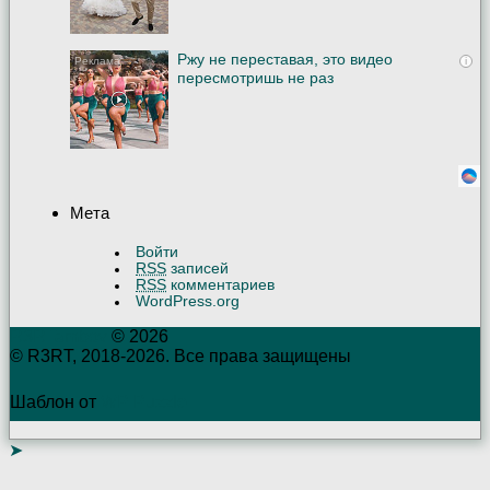
Ржу не переставая, это видео
i
пересмотришь не раз
Мета
Войти
RSS
записей
RSS
комментариев
WordPress.org
R3RTambov
© 2026
© R3RT, 2018-2026. Все права защищены
Шаблон от
WP Puzzle
➤