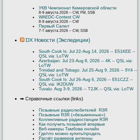
УКВ Чемпионат Кемеровской области
8-9 августа 2026 -- CW, FM, SSB
WAEDC-Contest CW
8-9 августа 2026 -- CW
Первый Салют
7-7 августа 2026 -- CW, SSB
DX Новости (Экспедиции)
South Cook Is: Jul 22-Aug 14, 2026 -- E51KEE --
QSL via: LoTW
Azerbaijan: Jul 23-Aug 8, 2026 -- 4K -- QSL via:
LoTW
Trinidad and Tobago: Jul 25-Aug 9, 2026 -- 9Y4 --
QSL via: LoTW
South Cook Is: Jul 26-Aug 6, 2026 -- E51CZZ --
QSL via: IK2DUW
Tuvalu: Aug 3-9, 2026 -- T2JK -- QSL via: LoTW
➡ Справочные ссылки (links)
Позывные радиолюбителей R3R
Позывные R3R («безымянные»)
Коллективные радиостанции R3R
Как получить позывной впервые
Веб-камеры Тамбова онлайн
Где/что можно купить/продать
Расчёт размеров антенны