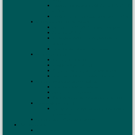
конца
Удлинённый вариант W3DZZ на 160, 80, 40
и 10 м
Необычная антенна для диапазона 160 м
Многодиапазонные вертикалы
Антенна на 20, 30, 40 м для походов
Антенна UA1DZ
Многодиапазонная «полуволновая»
антенна
Антенна для дачи — вертикал
Установка антенн
Мачта для антенны
Молниезащита антенн
Когда нет места для противовесов
Влияние крыши на работу КВ антенн
Антенны из коаксиального кабеля
Антенна Двойная Базука
Antena doble bazooka
Коаксиальные вертикальные антенны
Производство антенн
Где купить готовую антенну, трансивер,
усилитель
Антенны для WARC диапазонов
Настройка антенн
Согласование антенны с фидером