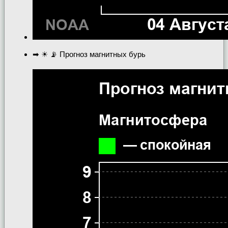
➡ ☀ 📡 Прогноз магнитных бурь