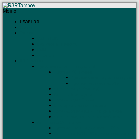
Меню
Главная
Рейтинг
Тамбов
Сайты R3R
Веб-камеры Тамбова
СМИ
Отъяссы
КВ Антенны
Проволочные антенны (схемы)
Простые КВ антенны
Простые антенны для экспедиций
Простой вертикал на 80 м
Антенна Sloper (слопер)
Антенна Бевереджа
Антенна Open Sleeve
Шестидиапазонная антенна
Антенна на все КВ и УКВ диапазоны
Антенна «бедного» радиолюбителя
Антенны на 160 метров
Простые антенны диапазона 160 м
Антенна на 160-80-40 м, запитываемая с