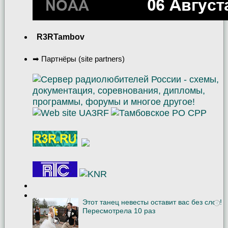
R3RTambov
➡ Партнёры (site partners)
Этот танец невесты оставит вас без слов!
i
Пересмотрела 10 раз