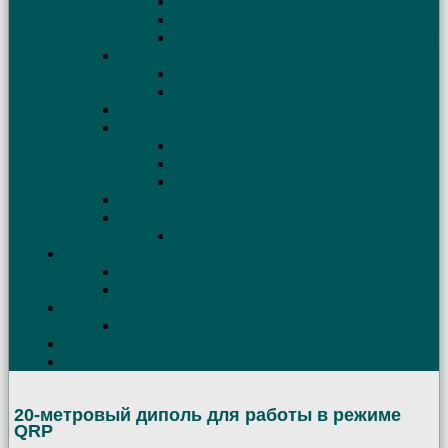
Длина кабеля питания антенны
Выбираем антенный балун (Balun)
Трансформатор для симметричных антенн
АСУ. Схемы. Антенные тюнеры
Коаксиальный кабель
Схема и описание Г-образного СУ
Простой способ настройки антенны
Борьба с помехами телевизору
Причины телевизионных помех
Как возникают и как устранить помехи
Фильтры для устранения помех TV
Коаксиальные трапы своими руками
Эквивалент нагрузки своими руками
Эквивалент антенны
Трансиверы КВ
Удалённое управление трансивером
Защита трансивера от статики
УМ
КВ Усилители мощности (схемы)
Contest
QSL
20-метровый диполь для работы в режиме
QRP