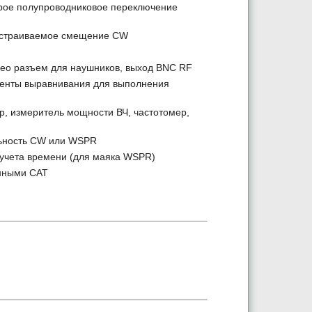
трое полупроводниковое переключение
, настраиваемое смещение CW
ерео разъем для наушников, выход BNC RF
менты выравнивания для выполнения
р, измеритель мощности ВЧ, частотомер,
льность CW или WSPR
 учета времени (для маяка WSPR)
анными CAT