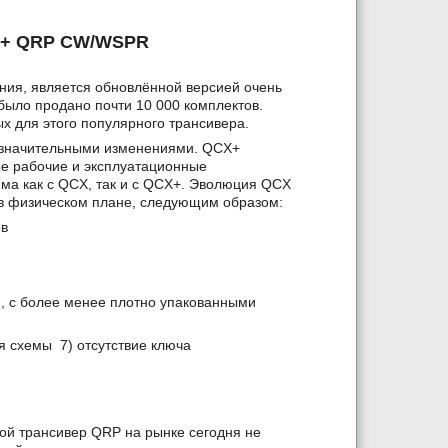
CX+ QRP CW/WSPR
ания, является обновлённой версией очень
ыло продано почти 10 000 комплектов.
х для этого популярного трансивера.
незначительными изменениями. QCX+
ые рабочие и эксплуатационные
ма как с QCX, так и с QCX+. Эволюция QCX
 в физическом плане, следующим образом:
ов
и, с более менее плотно упакованными
я схемы 7) отсутствие ключа
гой трансивер QRP на рынке сегодня не