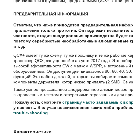
приближается к функциям, предлагаемым QCX+ в этой цено
ПРЕДВАРИТЕЛЬНАЯ ИНФОРМАЦИЯ
Отметим, что ниже приводится предварительная инфо
приложение только прототип. Он подлежит незначител
частности, стадия анодирования производства будет в
поэтому серебристые необработанные алюминиевые кр
и т. д.
QCX+ имеет ту же схему, ту же прошивку и те же рабочие х
трансивер QCX, запущенный в августе 2017 года. Это набор
высокой эффективности CW с маяком WSPR, и встроенный
оборудованием. Он доступен для диапазонов 80, 60, 40, 30
функций! Это набор деталей, которые вы собираете самост
компоненты держателя, котор нужно припаять (2 SMD ICs у
Также умное прессованное анодированное алюминиевое при
вытравленным текстом и отверстиями отрезанными для пр
Пожалуйста, смотрите
страницу часто задаваемых во
у вас есть. В случае возникновения каких-либо пробле
trouble-shooting
.
Характеристики