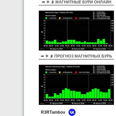
➡ ☀ 📡 МАГНИТНЫЕ БУРИ ОНЛАЙН
➡ ☀ 📡 ПРОГНОЗ МАГНИТНЫХ БУРЬ
R3RTambov