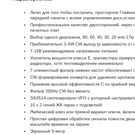
Легко для того чтобы построить, просторное Главно
передней панели с всеми управлениями доск-устан
Профессиональное качество двухсторонний, через 
печатных плат
Выбор одного диапазона, 80, 60, 40, 30, 20 или 17м
Приблизительно 3-5W CW выход (в зависимости от 
7-16В рекомендуемое напряжение питания
Усилитель мощности класса Е, транзисторы прикруч
радиатора, хотя тепловыделение минимально
7-элементный фильтр нижних частот обеспечивает
CW формирование конверта для удаления щелчков
Приемник высокой эффективности С по крайней ме
Фильтр 200Hz CW без звенеть
Si5351A синтезировало VFO с роторный настраива
16 x 2 синий ЖК-экран с подсветкой
Ямбический ключ или прямой вариант ключа, включ
Простая цифровая обработка сигнала помогла деш
масштабе времени на экране
Экранный S-метр