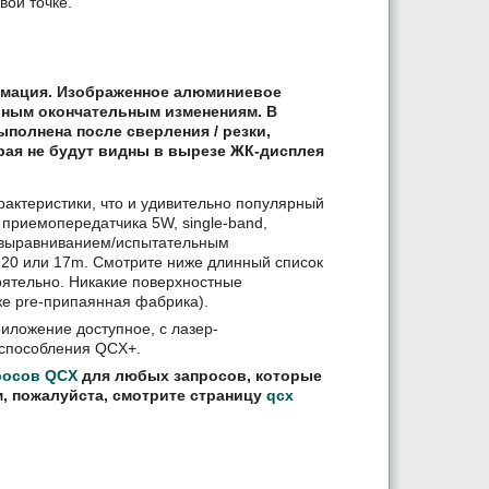
вой точке.
рмация. Изображенное алюминиевое
ьным окончательным изменениям. В
ыполнена после сверления / резки,
ая не будут видны в вырезе ЖК-дисплея
арактеристики, что и удивительно популярный
 приемопередатчика 5W, single-band,
 выравниванием/испытательным
, 20 или 17m. Смотрите ниже длинный список
оятельно. Никакие поверхностные
же pre-припаянная фабрика).
ложение доступное, с лазер-
испособления QCX+.
просов QCX
для любых запросов, которые
м, пожалуйста, смотрите страницу
qcx