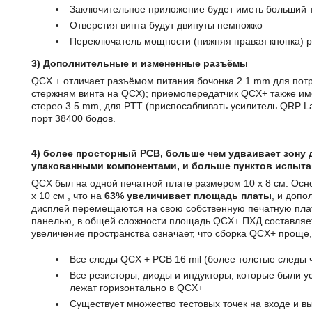
Заключительное приложение будет иметь больший т
Отверстия винта будут двинуты немножко
Переключатель мощности (нижняя правая кнопка) р
3) Дополнительные и измененные разъёмы
QCX + отличает разъёмом питания бочонка 2.1 mm для пот
стержням винта на QCX); приемопередатчик QCX+ также им
стерео 3.5 mm, для PTT (приспосабливать усилитель QRP 
порт 38400 бодов.
4) более просторный PCB, больше чем удваивает зону д
упакованными компонентами, и больше пунктов испыта
QCX был на одной печатной плате размером 10 x 8 см. Осн
x 10 см , что на
63% увеличивает площадь платы
, и доп
дисплей перемещаются на свою собственную печатную плат
панелью, в общей сложности площадь QCX+ ПХД составляет 
увеличение пространства означает, что сборка QCX+ проще,
Все следы QCX + PCB 16 mil (более толстые следы 
Все резисторы, диоды и индукторы, которые были у
лежат горизонтально в QCX+
Существует множество тестовых точек на входе и в