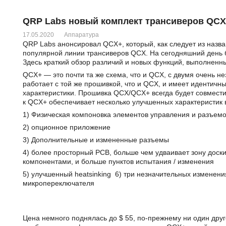
QRP Labs новый комплект трансиверов Q
17.05.2020
Аппаратура
QRP Labs анонсировал QCX+, который, как следует из назв
популярной линии трансиверов QCX. На сегодняшний день б
Здесь краткий обзор различий и новых функций, выполненны
QCX+ — это почти та же схема, что и QCX, с двумя очень 
работает с той же прошивкой, что и QCX, и имеет идентичн
характеристики. Прошивка QCX/QCX+ всегда будет совмести
к QCX+ обеспечивает несколько улучшенных характеристик
1) Физическая компоновка элементов управления и разъем
2) опционное приложение
3) Дополнительные и измененные разъемы
4) более просторный PCB, больше чем удваивает зону доск
компонентами, и больше пунктов испытания / изменения
5) улучшенный heatsinking 6) три незначительных изменени
микропереключателя
Цена немного поднялась до $ 55, по-прежнему ни один дру