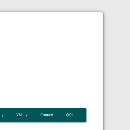
УМ
Contest
QSL