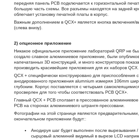
передняя панель PCB подключается к горизонтальной печат
большую часть схемы. Все разъемы находятся на задней кр
облегчает установку печатной платы в корпус.
Важным дополнением в QCX+ является кнопка включения/в
(слева внизу).
2) опционное приложение
Никакое официальное приложение лабораторий QRP не был
создало славное алюминиевое приложение, были опублико
напечатанных 3D конструкций, и много конструкторов показ
производить красивейшие приложения для их наборов QCX.
QCX + специфически конструировано для приспособления c
анодированного приложения alumnium измеряя 106mm ши
глубоким. Корпус поставляется с четырьмя самоклеящимися
просверлен для того чтобы соответствовать PCB QCX+.
Главный QCX + PCB сползает в прессованное алюминиевое 
PCB на сторонах алюминиевого штрангя-прессовани.
Фотографии на этой странице являются предварительными,
окончательном приложении будут::
Анодируя шаг будет выполнен после вырезывания / 
сырцовый алюминий видимый в вырезе LCD напри