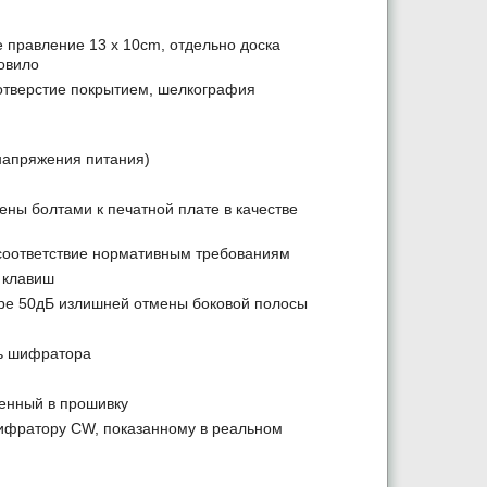
е правление 13 x 10cm, отдельно доска
овило
отверстие покрытием, шелкография
напряжения питания)
ены болтами к печатной плате в качестве
 соответствие нормативным требованиям
 клавиш
ре 50дБ излишней отмены боковой полосы
ть шифратора
енный в прошивку
ифратору CW, показанному в реальном