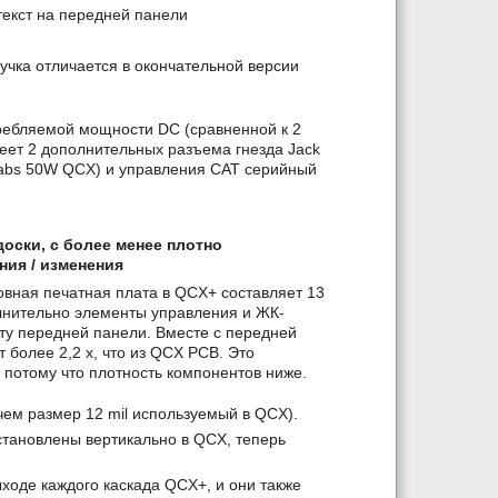
екст на передней панели
учка отличается в окончательной версии
ребляемой мощности DC (сравненной к 2
еет 2 дополнительных разъема гнезда Jack
Labs 50W QCX) и управления CAT серийный
оски, с более менее плотно
ния / изменения
овная печатная плата в QCX+ составляет 13
олнительно элементы управления и ЖК-
у передней панели. Вместе с передней
более 2,2 х, что из QCX PCB. Это
 потому что плотность компонентов ниже.
чем размер 12 mil используемый в QCX).
становлены вертикально в QCX, теперь
ыходе каждого каскада QCX+, и они также