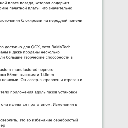
ной плате позади, которая содержит
омке печатной платы, что значительно
ыключения блокировки на передней панели
о доступно для QCX, хотя BaMaTech
ваны и даже проданы несколько
али большие творческие способности в
ustom-manufactured черного
роко 55mm высоким и 146mm
 ножками. Он лазер-вытравлен и отрезан и
тело приложения вдоль пазов установки
 они являются прототипом. Изменения в
сверлить, это во избежание серебристый
мер