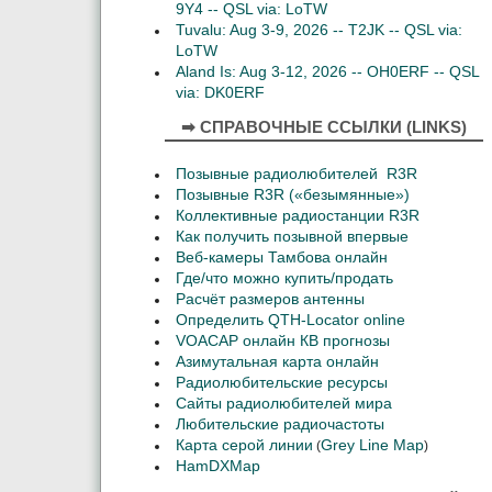
9Y4 -- QSL via: LoTW
Tuvalu: Aug 3-9, 2026 -- T2JK -- QSL via:
LoTW
Aland Is: Aug 3-12, 2026 -- OH0ERF -- QSL
via: DK0ERF
➡ СПРАВОЧНЫЕ ССЫЛКИ (LINKS)
Позывные радиолюбителей R3R
Позывные R3R («безымянные»)
Коллективные радиостанции R3R
Как получить позывной впервые
Веб-камеры Тамбова онлайн
Где/что можно купить/продать
Расчёт размеров антенны
Определить QTH-Locator online
VOACAP онлайн КВ прогнозы
Азимутальная карта онлайн
Радиолюбительские ресурсы
Сайты радиолюбителей мира
Любительские радиочастоты
Карта серой линии
Grey Line Map
(
)
HamDXMap