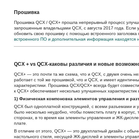
Прошивка
Прошивка QCX / QCX+ прошла непрерывный процесс улучше
запрошенные владельцами QCX, с августа 2017 года. Если у
обновить свою прошивку с помощью встроенного заголовка
встроенного ПО и дополнительная информация находятся н
QCX + vs QCX-каковы различия и новые возможн
QCX+ — это почти та же схема, что и QCX, с двумя очень 
работает с той же прошивкой, что и QCX, и имеет идентичн
характеристики. Прошивка QCX/QCX+ всегда будет совмести
к QCX+ обеспечивает несколько улучшенных характеристик
1) Физическая компоновка элементов управления и ра
QCX был одноплатной конструкцией, с всеми разъемами и 
было несколько неудобно, чтобы поместить плату в корпус, 
сторонах, в то время как элементы управления и ЖК-диспле
плате.
В отличие от этого, QCX+ — это двухплатный дизайн с обы
настольного стиля, несущей ЖК-дисплей и элементы управл