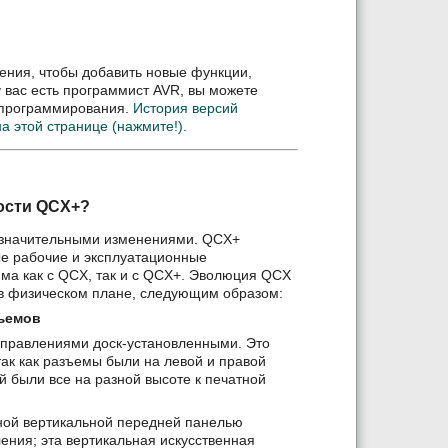
ния, чтобы добавить новые функции,
 вас есть программист AVR, вы можете
 программирования.
История версий
а этой странице (нажмите!)
.
ости QCX+?
незначительными изменениями. QCX+
ые рабочие и эксплуатационные
ма как с QCX, так и с QCX+. Эволюция QCX
 в физическом плане, следующим образом:
зъемов
управлениями доск-установленными. Это
так как разъемы были на левой и правой
й были все на разной высоте к печатной
чной вертикальной передней панелью
ения; эта вертикальная искусственная