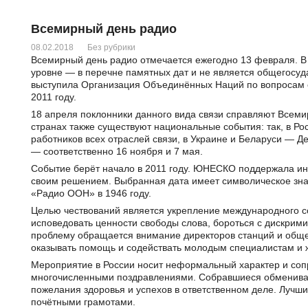
Всемирный день радио
08.02.2018
Без рубрики
Всемирный день радио отмечается ежегодно 13 февраля. В
уровне — в перечне памятных дат и не является общегосу
выступила Организация Объединённых Наций по вопросам о
2011 году.
18 апреля поклонники данного вида связи справляют Всем
странах также существуют национальные события: так, в Ро
работников всех отраслей связи, в Украине и Беларуси — Д
— соответственно 16 ноября и 7 мая.
Событие берёт начало в 2011 году. ЮНЕСКО поддержала ини
своим решением. Выбранная дата имеет символическое зна
«Радио ООН» в 1946 году.
Целью чествований является укрепление международного с
исповедовать ценности свободы слова, бороться с дискрим
проблему обращается внимание директоров станций и обще
оказывать помощь и содействать молодым специалистам и
Мероприятие в России носит неформальный характер и соп
многочисленными поздравлениями. Собравшиеся обмениваю
пожелания здоровья и успехов в ответственном деле. Лучш
почётными грамотами.