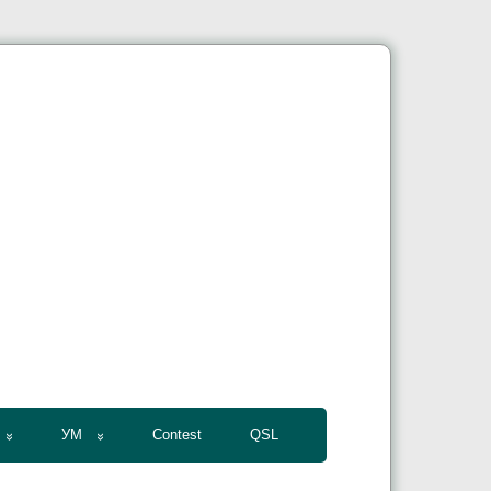
УМ
Contest
QSL