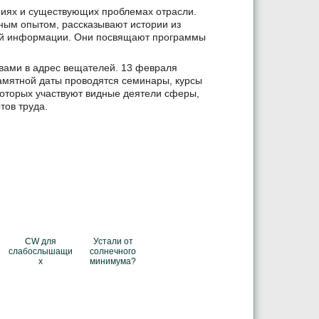
ниях и существующих проблемах отрасли.
ным опытом, рассказывают истории из
вой информации. Они посвящают программы
вами в адрес вещателей. 13 февраля
памятной даты проводятся семинары, курсы
которых участвуют видные деятели сферы,
тов труда.
CW для
Устали от
слабослышащи
солнечного
х
минимума?