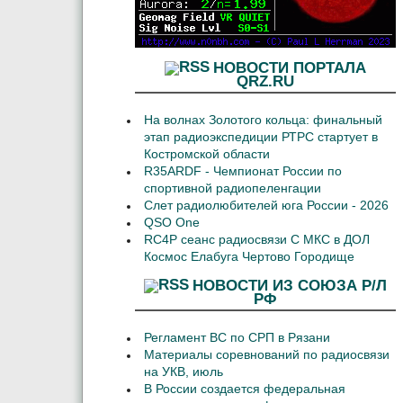
НОВОСТИ ПОРТАЛА
QRZ.RU
На волнах Золотого кольца: финальный
этап радиоэкспедиции РТРС стартует в
Костромской области
R35ARDF - Чемпионат России по
спортивной радиопеленгации
Слет радиолюбителей юга России - 2026
QSO One
RC4P сеанс радиосвязи С МКС в ДОЛ
Космос Елабуга Чертово Городище
НОВОСТИ ИЗ СОЮЗА Р/Л
РФ
Регламент ВС по СРП в Рязани
Материалы соревнований по радиосвязи
на УКВ, июль
В России создается федеральная