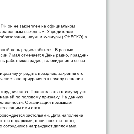
 РФ он не закреплен на официальном
дарственным выходным. Учредителем
бразования, науки и культуры (ЮНЕСКО) в
ирный день радиолюбителя. В разных
ссии 7 мая отмечается День радио, праздник
ень работников радио, телевидения и связи
циативу учредить праздник, закрепив его
чение: она приурочена к началу вещания
отрудничества. Правительства стимулируют
инацией по половому признаку. На данную
ственности. Организация призывает
 желающим ими стать.
ровождается застольями. Дата наполнена
тся подарками, произносятся тосты,
их сотрудников награждают дипломами,