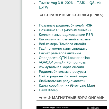
Tuvalu: Aug 3-9, 2026 -- T2JK -- QSL via:
LoTW
➡ СПРАВОЧНЫЕ ССЫЛКИ (LINKS)
Позывные радиолюбителей R3R
Позывные R3R («безымянные»)
Коллективные радиостанции R3R
Как получить позывной впервые
Веб-камеры Тамбова онлайн
Где/что можно купить/продать
Расчёт размеров антенны
Определить QTH-Locator online
VOACAP онлайн КВ прогнозы
Азимутальная карта онлайн
Радиолюбительские ресурсы
Сайты радиолюбителей мира
Любительские радиочастоты
Карта серой линии
Grey Line Map
(
)
HamDXMap
➡ ☀ 📡 МАГНИТНЫЕ БУРИ ОНЛАЙН