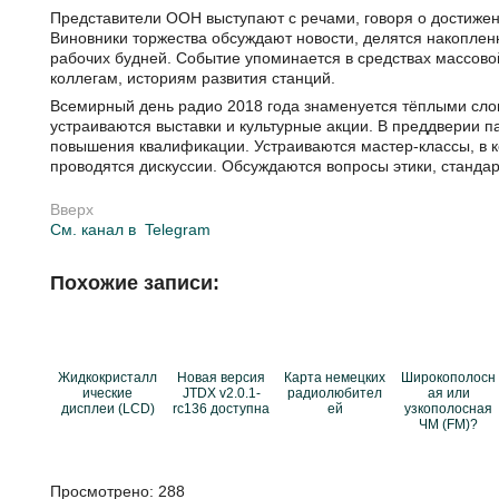
Представители ООН выступают с речами, говоря о достиже
Виновники торжества обсуждают новости, делятся накоплен
рабочих будней. Событие упоминается в средствах массо
коллегам, историям развития станций.
Всемирный день радио 2018 года знаменуется тёплыми сло
устраиваются выставки и культурные акции. В преддверии 
повышения квалификации. Устраиваются мастер-классы, в 
проводятся дискуссии. Обсуждаются вопросы этики, стандар
Вверх
См. канал в
Telegram
Похожие записи:
Жидкокристалл
Новая версия
Карта немецких
Широкополосн
ические
JTDX v2.0.1-
радиолюбител
ая или
дисплеи (LCD)
rc136 доступна
ей
узкополосная
ЧМ (FM)?
Просмотрено:
288