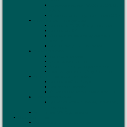
конца
Удлинённый вариант W3DZZ на 160, 80, 40
и 10 м
Необычная антенна для диапазона 160 м
Многодиапазонные вертикалы
Антенна на 20, 30, 40 м для походов
Антенна UA1DZ
Многодиапазонная «полуволновая»
антенна
Антенна для дачи — вертикал
Установка антенн
Мачта для антенны
Молниезащита антенн
Когда нет места для противовесов
Влияние крыши на работу КВ антенн
Антенны из коаксиального кабеля
Антенна Двойная Базука
Antena doble bazooka
Коаксиальные вертикальные антенны
Производство антенн
Где купить готовую антенну, трансивер,
усилитель
Антенны для WARC диапазонов
Настройка антенн
Согласование антенны с фидером