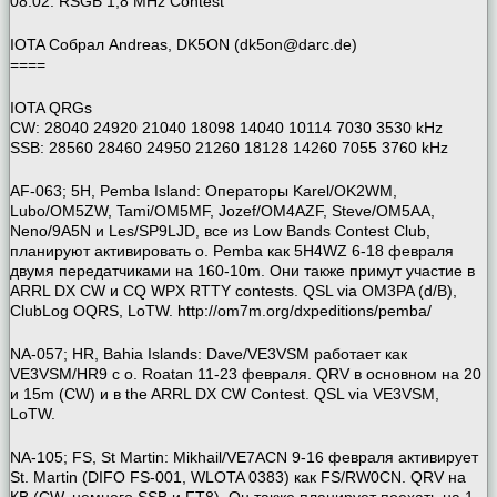
08.02. RSGB 1,8 MHz Contest
IOTA Собрал Andreas, DK5ON (dk5on@darc.de)
====
IOTA QRGs
CW: 28040 24920 21040 18098 14040 10114 7030 3530 kHz
SSB: 28560 28460 24950 21260 18128 14260 7055 3760 kHz
AF-063; 5H, Pemba Island: Операторы Karel/OK2WM,
Lubo/OM5ZW, Tami/OM5MF, Jozef/OM4AZF, Steve/OM5AA,
Neno/9A5N и Les/SP9LJD, все из Low Bands Contest Club,
планируют активировать о. Pemba как 5H4WZ 6-18 февраля
двумя передатчиками на 160-10m. Они также примут участие в
ARRL DX CW и CQ WPX RTTY contests. QSL via OM3PA (d/B),
ClubLog OQRS, LoTW. http://om7m.org/dxpeditions/pemba/
NA-057; HR, Bahia Islands: Dave/VE3VSM работает как
VE3VSM/HR9 с о. Roatan 11-23 февраля. QRV в основном на 20
и 15m (CW) и в the ARRL DX CW Contest. QSL via VE3VSM,
LoTW.
NA-105; FS, St Martin: Mikhail/VE7ACN 9-16 февраля активирует
St. Martin (DIFO FS-001, WLOTA 0383) как FS/RW0CN. QRV на
КВ (CW, немного SSB и FT8). Он также планирует поехать на 1-