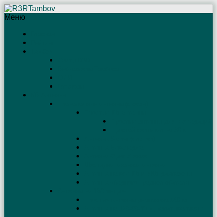
Меню
Главная
Рейтинг
Тамбов
Сайты R3R
Веб-камеры Тамбова
СМИ
Отъяссы
КВ Антенны
Проволочные антенны (схемы)
Простые КВ антенны
Простые антенны для экспедиций
Простой вертикал на 80 м
Антенна Sloper (слопер)
Антенна Бевереджа
Антенна Open Sleeve
Шестидиапазонная антенна
Антенна на все КВ и УКВ диапазоны
Антенна «бедного» радиолюбителя
Антенны на 160 метров
Простые антенны диапазона 160 м
Антенна на 160-80-40 м, запитываемая с