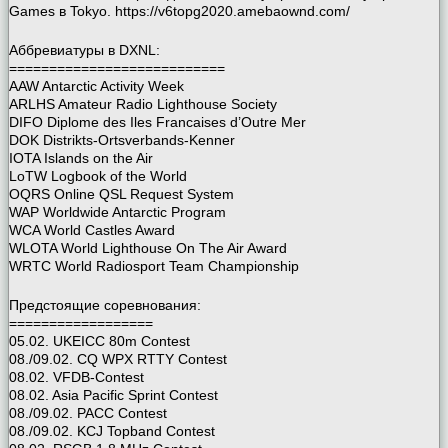
Games в Tokyo. https://v6topg2020.amebaownd.com/
Аббревиатуры в DXNL:
===========================
AAW Antarctic Activity Week
ARLHS Amateur Radio Lighthouse Society
DIFO Diplome des Iles Francaises d’Outre Mer
DOK Distrikts-Ortsverbands-Kenner
IOTA Islands on the Air
LoTW Logbook of the World
OQRS Online QSL Request System
WAP Worldwide Antarctic Program
WCA World Castles Award
WLOTA World Lighthouse On The Air Award
WRTC World Radiosport Team Championship
Предстоящие соревнования:
==================
05.02. UKEICC 80m Contest
08./09.02. CQ WPX RTTY Contest
08.02. VFDB-Contest
08.02. Asia Pacific Sprint Contest
08./09.02. PACC Contest
08./09.02. KCJ Topband Contest