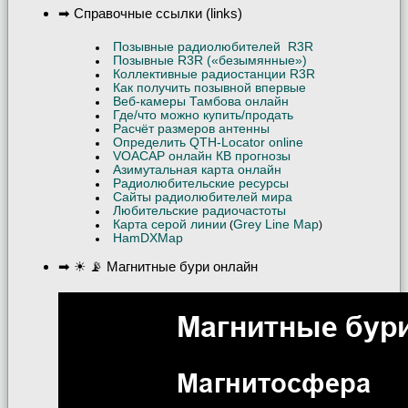
➡ Справочные ссылки (links)
Позывные радиолюбителей R3R
Позывные R3R («безымянные»)
Коллективные радиостанции R3R
Как получить позывной впервые
Веб-камеры Тамбова онлайн
Где/что можно купить/продать
Расчёт размеров антенны
Определить QTH-Locator online
VOACAP онлайн КВ прогнозы
Азимутальная карта онлайн
Радиолюбительские ресурсы
Сайты радиолюбителей мира
Любительские радиочастоты
Карта серой линии
Grey Line Map
(
)
HamDXMap
➡ ☀ 📡 Магнитные бури онлайн