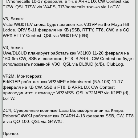
TI7/homecalls 10-17 февраля, в т.ч. в ARRL DX CW Contest как
TI7W. QSL TI7W via W4FS, TI7/homecalls только via LoTW.
V3, Белиз:
Victor/WB0TEV снова будет активен как V31VP из the Maya Hill
Lodge. QRV 5-11 февраля на КВ (SSB, RTTY, FT8, CW) и в CQ
WPX RTTY Contest. QSL via WB0TEV (d/B).
V3, Белиз:
Uwe/DL8UD планирует работать как V31KO 11-20 февраля на
160-6m CW, SSB и, возможно, FT8. В ARRL CW Contest он будет
использовать позывной V3O. QSL via DL8UD (d/B), ClubLog.
VP2M, Монтсеррат:
Ed/K1EP работает как VP2MEP с Montserrat (NA-103) 11-17
февраля на КВ CW, SSB и FT8. В ARRL DX CW Contest
присоединится к команде VP2MSS. QSL VP2MEP via K1EP (d),
LoTW.
ZC4, Суверенные военные базы Великобритании на Кипре:
Robert/G4WXJ работает как ZC4RH 4-13 февраля SSB, CW, FT8
и via QO-100. QSL via G4WXJ.
Прочее: