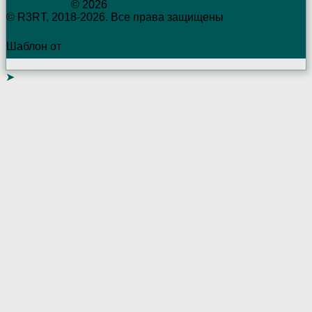
R3RTambov
© 2026
© R3RT, 2018-2026. Все права защищены
Шаблон от
WP Puzzle
➤