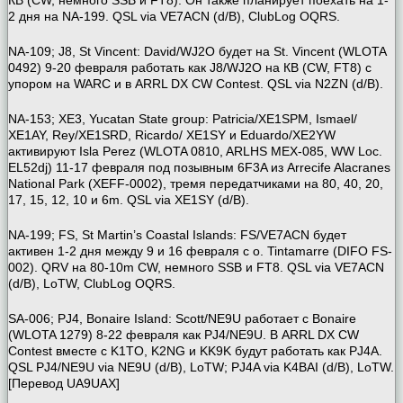
2 дня на NA-199. QSL via VE7ACN (d/B), ClubLog OQRS.
NA-109; J8, St Vincent: David/WJ2O будет на St. Vincent (WLOTA
0492) 9-20 февраля работать как J8/WJ2O на КВ (CW, FT8) с
упором на WARC и в ARRL DX CW Contest. QSL via N2ZN (d/B).
NA-153; XE3, Yucatan State group: Patricia/XE1SPM, Ismael/
XE1AY, Rey/XE1SRD, Ricardo/ XE1SY и Eduardo/XE2YW
активируют Isla Perez (WLOTA 0810, ARLHS MEX-085, WW Loc.
EL52dj) 11-17 февраля под позывным 6F3A из Arrecife Alacranes
National Park (XEFF-0002), тремя передатчиками на 80, 40, 20,
17, 15, 12, 10 и 6m. QSL via XE1SY (d/B).
NA-199; FS, St Martin’s Coastal Islands: FS/VE7ACN будет
активен 1-2 дня между 9 и 16 февраля с о. Tintamarre (DIFO FS-
002). QRV на 80-10m CW, немного SSB и FT8. QSL via VE7ACN
(d/B), LoTW, ClubLog OQRS.
SA-006; PJ4, Bonaire Island: Scott/NE9U работает с Bonaire
(WLOTA 1279) 8-22 февраля как PJ4/NE9U. В ARRL DX CW
Contest вместе с K1TO, K2NG и KK9K будут работать как PJ4A.
QSL PJ4/NE9U via NE9U (d/B), LoTW; PJ4A via K4BAI (d/B), LoTW.
[Перевод UA9UAX]