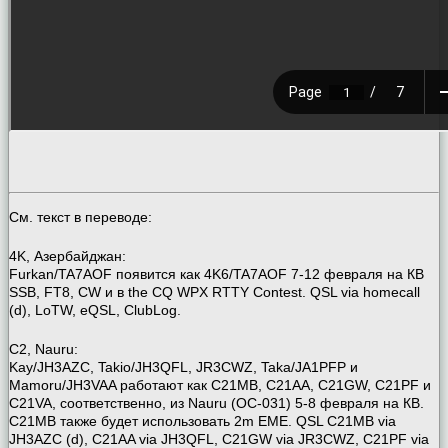
См. текст в переводе:
4K, Азербайджан:
Furkan/TA7AOF появится как 4K6/TA7AOF 7-12 февраля на КВ
SSB, FT8, CW и в the CQ WPX RTTY Contest. QSL via homecall
(d), LoTW, eQSL, ClubLog.
C2, Nauru:
Kay/JH3AZC, Takio/JH3QFL, JR3CWZ, Taka/JA1PFP и
Mamoru/JH3VAA работают как C21MB, C21AA, C21GW, C21PF и
C21VA, соответственно, из Nauru (OC-031) 5-8 февраля на КВ.
C21MB также будет использовать 2m EME. QSL C21MB via
JH3AZC (d), C21AA via JH3QFL, C21GW via JR3CWZ, C21PF via