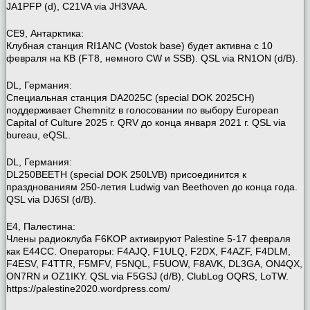
JA1PFP (d), C21VA via JH3VAA.
CE9, Антарктика:
Клубная станция RI1ANC (Vostok base) будет активна с 10
февраля на КВ (FT8, немного CW и SSB). QSL via RN1ON (d/B).
DL, Германия:
Специальная станция DA2025C (special DOK 2025CH)
поддерживает Chemnitz в голосовании по выбору European
Capital of Culture 2025 г. QRV до конца января 2021 г. QSL via
bureau, eQSL.
DL, Германия:
DL250BEETH (special DOK 250LVB) присоединится к
празднованиям 250-летия Ludwig van Beethoven до конца года.
QSL via DJ6SI (d/B).
E4, Палестина:
Члены радиоклуба F6KOP активируют Palestine 5-17 февраля
как E44CC. Операторы: F4AJQ, F1ULQ, F2DX, F4AZF, F4DLM,
F4ESV, F4TTR, F5MFV, F5NQL, F5UOW, F8AVK, DL3GA, ON4QX,
ON7RN и OZ1IKY. QSL via F5GSJ (d/B), ClubLog OQRS, LoTW.
https://palestine2020.wordpress.com/