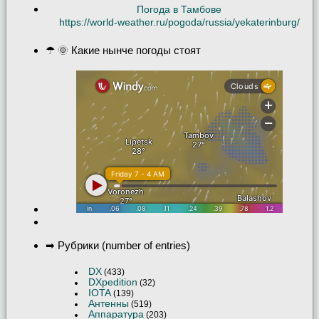
Погода в Тамбове
https://world-weather.ru/pogoda/russia/yekaterinburg/
☂ 🌞 Какие нынче погоды стоят
➡ Рубрики (number of entries)
DX
(433)
DXpedition
(32)
IOTA
(139)
Антенны
(519)
Аппаратура
(203)