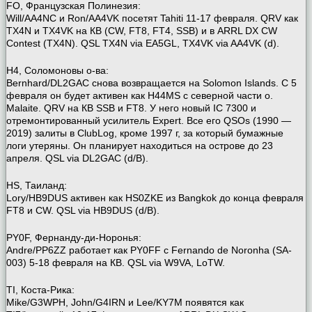
FO, Французская Полинезия:
Will/AA4NC и Ron/AA4VK посетят Tahiti 11-17 февраля. QRV как
TX4N и TX4VK на КВ (CW, FT8, FT4, SSB) и в ARRL DX CW
Contest (TX4N). QSL TX4N via EA5GL, TX4VK via AA4VK (d).
H4, Соломоновы о-ва:
Bernhard/DL2GAC снова возвращается на Solomon Islands. С 5
февраля он будет активен как H44MS с северной части о.
Malaite. QRV на КВ SSB и FT8. У него новый IC 7300 и
отремонтированный усилитель Expert. Все его QSOs (1990 —
2019) залиты в ClubLog, кроме 1997 г, за который бумажные
логи утеряны. Он планирует находиться на острове до 23
апреля. QSL via DL2GAC (d/B).
HS, Таиланд:
Lory/HB9DUS активен как HS0ZKE из Bangkok до конца февраля
FT8 и CW. QSL via HB9DUS (d/B).
PY0F, Фернанду-ди-Норонья:
Andre/PP6ZZ работает как PY0FF с Fernando de Noronha (SA-
003) 5-18 февраля на КВ. QSL via W9VA, LoTW.
TI, Коста-Рика:
Mike/G3WPH, John/G4IRN и Lee/KY7M появятся как