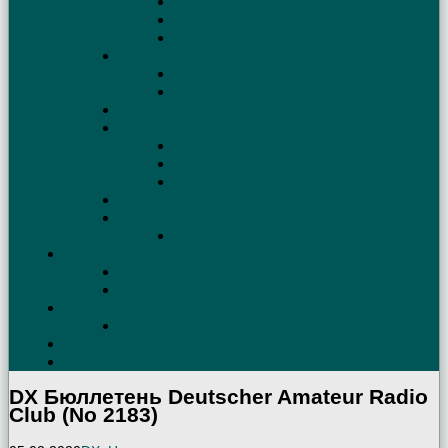
Длина кабеля питания антенны
Выбираем антенный балун (Balun)
Трансформатор для симметричных антенн
АСУ. Схемы. Антенные тюнеры
Коаксиальный кабель
Схема и описание Г-образного СУ
Простой способ настройки антенны
Борьба с помехами телевизору
Причины телевизионных помех
Как возникают и как устранить помехи
Фильтры для устранения помех TV
Коаксиальные трапы своими руками
Эквивалент нагрузки своими руками
Эквивалент антенны
Трансиверы КВ
Удалённое управление трансивером
Защита трансивера от статики
УМ
КВ Усилители мощности (схемы)
Contest
QSL
DX Бюллетень Deutscher Amateur Radio
Club (No 2183)