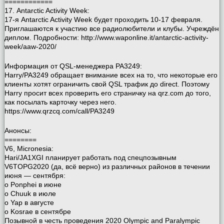
============
17. Antarctic Activity Week:
17-я Antarctic Activity Week будет проходить 10-17 февраля.
Приглашаются к участию все радиолюбители и клубы. Учреждён
диплом. Подробности: http://www.waponline.it/antarctic-activity-
week/aaw-2020/
Информация от QSL-менеджера PA3249:
Harry/PA3249 обращает внимание всех на то, что некоторые его
клиенты хотят ограничить свой QSL трафик до direct. Поэтому
Harry просит всех проверить его страничку на qrz.com до того,
как посылать карточку через него.
https://www.qrzcq.com/call/PA3249
Анонсы:
========
V6, Micronesia:
Hari/JA1XGI планирует работать под спецпозывным
V6TOPG2020 (да, всё верно) из различных районов в течении
июня — сентября:
o Ponphei в июне
o Chuuk в июле
o Yap в августе
o Kosrae в сентябре
Позывной в честь проведения 2020 Olympic and Paralympic