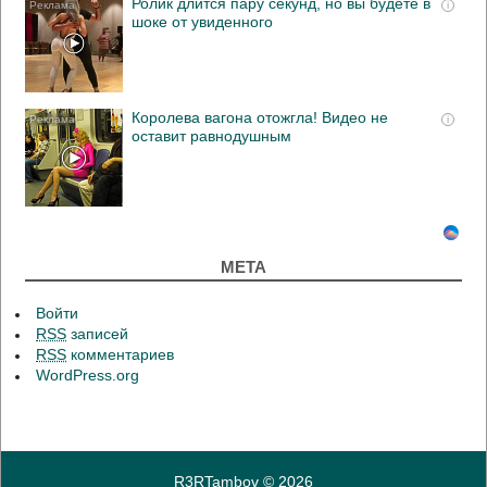
Ролик длится пару секунд, но вы будете в
i
шоке от увиденного
Королева вагона отожгла! Видео не
i
оставит равнодушным
МЕТА
Войти
RSS
записей
RSS
комментариев
WordPress.org
R3RTambov
© 2026