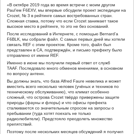
«В октябре 2019 года во время встречи с моим другом
Paul’ем F6EXV, мы впервые обсудили проект экспедиции на
Crozet, № 3 в рейтинге самых востребованных стран.
Сложная ставка, потому что если Crozet занимает такое
высокое место в рейтинге, то это не без оснований.
После исследований в Интернете, с помощью Bernard’а
F6BLK, мы собрали файл. С самых первых дней мы хотели
связать REF с этим проектом. Кроме того, файл был
представлен в CA, подтверждён, и письмо префекту было
отправлено от имени REF.
Именно в июне мы получили первый ответ от служб
TAAF. Последовало много обменов мнениями, в основном
по вопросу антенн.
Вы должны знать, что база Alfred Faure невелика и может
вместить всего несколько человек (учёных и техников по
техническому обслуживанию), что климат особенно
сложный, что острова Crozet твёрдо привержены защите
природы (фауны и флоры) и что офисы префекта
сталкиваются со значительным спросом на запросы о
пребывании (туда хотят поехать не только
радиолюбители). Предстояло преодолеть множество
препятствий.
Поэтому после нескольких месяцев обсуждений я получил