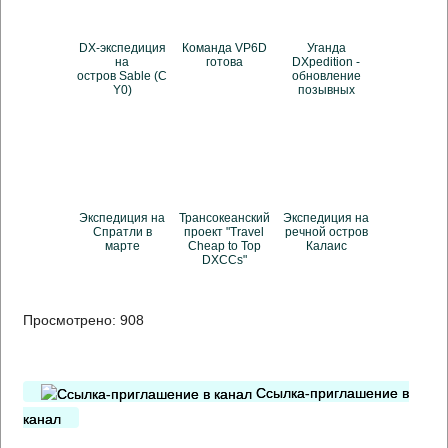
DX-экспедиция
Команда VP6D
Уганда
на
готова
DXpedition -
остров Sable (C
обновление
Y0)
позывных
Экспедиция на
Трансокеанский
Экспедиция на
Спратли в
проект "Travel
речной остров
марте
Cheap to Top
Калаис
DXCCs"
Просмотрено:
908
Ссылка-приглашение в
канал