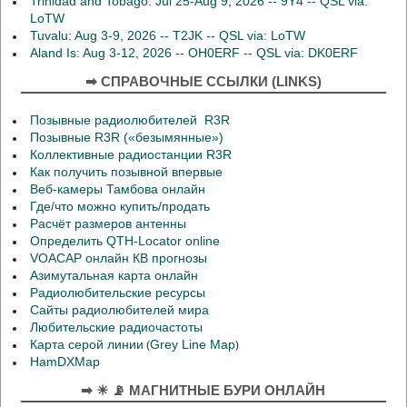
Trinidad and Tobago: Jul 25-Aug 9, 2026 -- 9Y4 -- QSL via:
LoTW
Tuvalu: Aug 3-9, 2026 -- T2JK -- QSL via: LoTW
Aland Is: Aug 3-12, 2026 -- OH0ERF -- QSL via: DK0ERF
➡ СПРАВОЧНЫЕ ССЫЛКИ (LINKS)
Позывные радиолюбителей R3R
Позывные R3R («безымянные»)
Коллективные радиостанции R3R
Как получить позывной впервые
Веб-камеры Тамбова онлайн
Где/что можно купить/продать
Расчёт размеров антенны
Определить QTH-Locator online
VOACAP онлайн КВ прогнозы
Азимутальная карта онлайн
Радиолюбительские ресурсы
Сайты радиолюбителей мира
Любительские радиочастоты
Карта серой линии
Grey Line Map
(
)
HamDXMap
➡ ☀ 📡 МАГНИТНЫЕ БУРИ ОНЛАЙН