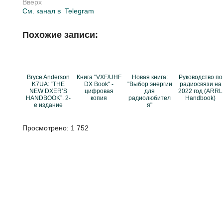
Вверх
См. канал в
Telegram
Похожие записи:
Bryce Anderson
Книга "VXF/UHF
Новая книга:
Руководство по
K7UA: “THE
DX Book" -
"Выбор энергии
радиосвязи на
NEW DXER’S
цифровая
для
2022 год (ARRL
HANDBOOK”. 2-
копия
радиолюбител
Handbook)
е издание
я"
Просмотрено:
1 752