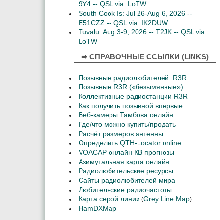
9Y4 -- QSL via: LoTW
South Cook Is: Jul 26-Aug 6, 2026 --
E51CZZ -- QSL via: IK2DUW
Tuvalu: Aug 3-9, 2026 -- T2JK -- QSL via:
LoTW
➡ СПРАВОЧНЫЕ ССЫЛКИ (LINKS)
Позывные радиолюбителей R3R
Позывные R3R («безымянные»)
Коллективные радиостанции R3R
Как получить позывной впервые
Веб-камеры Тамбова онлайн
Где/что можно купить/продать
Расчёт размеров антенны
Определить QTH-Locator online
VOACAP онлайн КВ прогнозы
Азимутальная карта онлайн
Радиолюбительские ресурсы
Сайты радиолюбителей мира
Любительские радиочастоты
Карта серой линии
Grey Line Map
(
)
HamDXMap