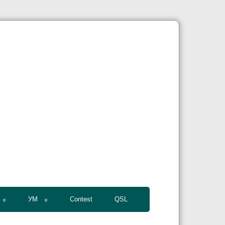
УМ
Contest
QSL