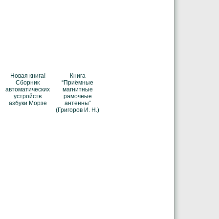
Новая книга!
Книга
Сборник
“Приёмные
автоматических
магнитные
устройств
рамочные
азбуки Морзе
антенны”
(Григоров И. Н.)