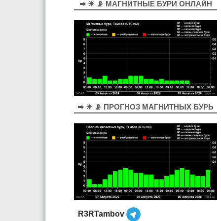
➡ ☀ 📡 МАГНИТНЫЕ БУРИ ОНЛАЙН
➡ ☀ 📡 ПРОГНОЗ МАГНИТНЫХ БУРЬ
R3RTambov