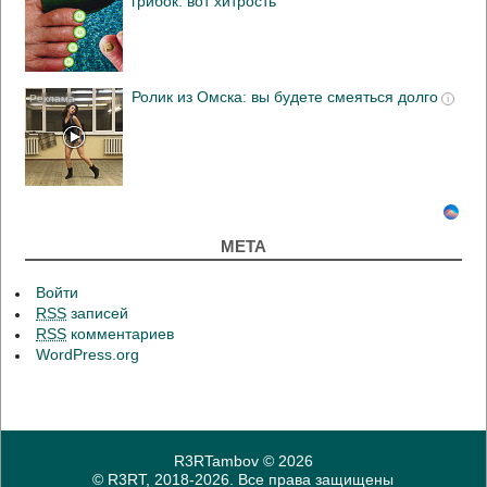
грибок: вот хитрость
Ролик из Омска: вы будете смеяться долго
i
МЕТА
Войти
RSS
записей
RSS
комментариев
WordPress.org
R3RTambov
© 2026
© R3RT, 2018-2026. Все права защищены