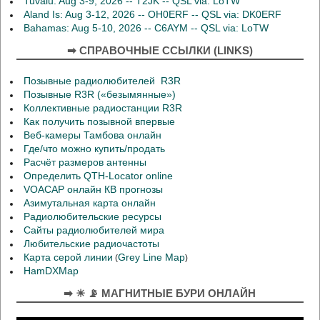
Tuvalu: Aug 3-9, 2026 -- T2JK -- QSL via: LoTW
Aland Is: Aug 3-12, 2026 -- OH0ERF -- QSL via: DK0ERF
Bahamas: Aug 5-10, 2026 -- C6AYM -- QSL via: LoTW
➡ СПРАВОЧНЫЕ ССЫЛКИ (LINKS)
Позывные радиолюбителей R3R
Позывные R3R («безымянные»)
Коллективные радиостанции R3R
Как получить позывной впервые
Веб-камеры Тамбова онлайн
Где/что можно купить/продать
Расчёт размеров антенны
Определить QTH-Locator online
VOACAP онлайн КВ прогнозы
Азимутальная карта онлайн
Радиолюбительские ресурсы
Сайты радиолюбителей мира
Любительские радиочастоты
Карта серой линии
Grey Line Map
(
)
HamDXMap
➡ ☀ 📡 МАГНИТНЫЕ БУРИ ОНЛАЙН