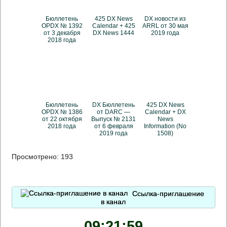
Бюллетень
425 DX News
DX новости из
OPDX № 1392
Calendar + 425
ARRL от 30 мая
от 3 декабря
DX News 1444
2019 года
2018 года
Бюллетень
DX Бюллетень
425 DX News
OPDX № 1386
от DARC —
Calendar + DX
от 22 октября
Выпуск № 2131
News
2018 года
от 6 февраля
Information (No
2019 года
1508)
Просмотрено:
193
Ссылка-приглашение
в канал
09:22:00