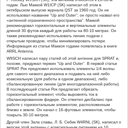
годам. Лью Маккой W1ICP (SK) написал об этом в
октябрьском выпуске журнала QST за 1960 год. Он не
использовал название “Up and Outer”; он просто назвал его
«антенной ограниченного пространства”. Маккой
рекомендовал горизонтальные и вертикальные элементы
длиной 30 футов каждый для работы на 80-10 метрах. Он
также рекомендовал использовать линию подачи с
открытым проводом, чтобы минимизировать потери.
Информация из статьи Маккоя годами появлялась в книге
ARRL Antenna.
W9SCH написал пару статей об этой антенне для SPRAT и,
похоже, придумал термин “Up and Outer”. В первой статье
SPRAT Рок предложил использовать элементы 1/4 волны
для самого низкого диапазона и подавать на неё либо
коаксиальную (для работы в одном диапазоне), либо
сбалансированную линию (для многодиапазонной работы).
В последующей статье Рок предлагает обрезать
горизонтальный элемент, чтобы выровнять ток в
сбалансированном фидере. Он отметил дисбаланс при
работе с горизонтальным элементом, расположенным
близко к земле. Он начал с 16-футовых элементов, чтобы
покрыть 30-10 метров.
Другой член Зала славы, Л. Б. Себик W4RNL (SK), написал о
версии этой антенны с коаксиальным питанием на 10