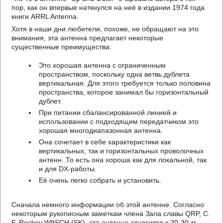
пор, как он впервые наткнулся на неё в издании 1974 года
книги ARRL Antenna.
Хотя в наши дни любители, похоже, не обращают на это
внимания, эта антенна предлагает некоторые
существенные преимущества:
Это хорошая антенна с ограниченным
пространством, поскольку одна ветвь дублета
вертикальная. Для этого требуется только половина
пространства, которое занимал бы горизонтальный
дублет.
При питании сбалансированной линией и
использовании с подходящим передатчиком это
хорошая многодиапазонная антенна.
Она сочетает в себе характеристики как
вертикальных, так и горизонтальных проволочных
антенн. То есть она хороша как для локальной, так
и для DX-работы.
Её очень легко собрать и установить.
Сначала немного информации об этой антенне. Согласно
некоторым рукописным заметкам члена Зала славы QRP, C.
F. Rockey W9SCH (SK), эта антенна относится к 20-30-м