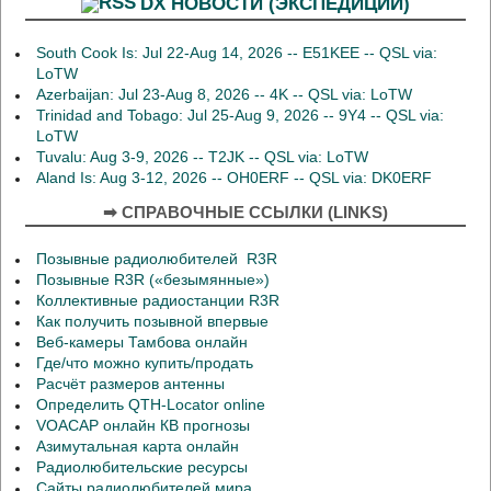
DX НОВОСТИ (ЭКСПЕДИЦИИ)
South Cook Is: Jul 22-Aug 14, 2026 -- E51KEE -- QSL via:
LoTW
Azerbaijan: Jul 23-Aug 8, 2026 -- 4K -- QSL via: LoTW
Trinidad and Tobago: Jul 25-Aug 9, 2026 -- 9Y4 -- QSL via:
LoTW
Tuvalu: Aug 3-9, 2026 -- T2JK -- QSL via: LoTW
Aland Is: Aug 3-12, 2026 -- OH0ERF -- QSL via: DK0ERF
➡ СПРАВОЧНЫЕ ССЫЛКИ (LINKS)
Позывные радиолюбителей R3R
Позывные R3R («безымянные»)
Коллективные радиостанции R3R
Как получить позывной впервые
Веб-камеры Тамбова онлайн
Где/что можно купить/продать
Расчёт размеров антенны
Определить QTH-Locator online
VOACAP онлайн КВ прогнозы
Азимутальная карта онлайн
Радиолюбительские ресурсы
Сайты радиолюбителей мира