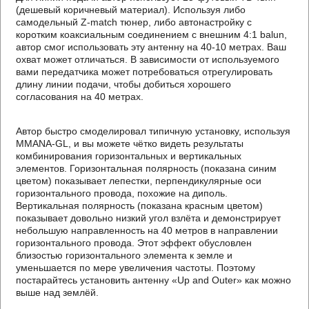
(дешевый коричневый материал). Используя либо
самодельный Z-match тюнер, либо автонастройку с
коротким коаксиальным соединением с внешним 4:1 balun,
автор смог использовать эту антенну на 40-10 метрах. Ваш
охват может отличаться. В зависимости от используемого
вами передатчика может потребоваться отрегулировать
длину линии подачи, чтобы добиться хорошего
согласования на 40 метрах.
Автор быстро смоделировал типичную установку, используя
MMANA-GL, и вы можете чётко видеть результаты
комбинирования горизонтальных и вертикальных
элементов. Горизонтальная полярность (показана синим
цветом) показывает лепестки, перпендикулярные оси
горизонтального провода, похожие на диполь.
Вертикальная полярность (показана красным цветом)
показывает довольно низкий угол взлёта и демонстрирует
небольшую направленность на 40 метров в направлении
горизонтального провода. Этот эффект обусловлен
близостью горизонтального элемента к земле и
уменьшается по мере увеличения частоты. Поэтому
постарайтесь установить антенну «Up and Outer» как можно
выше над землёй.