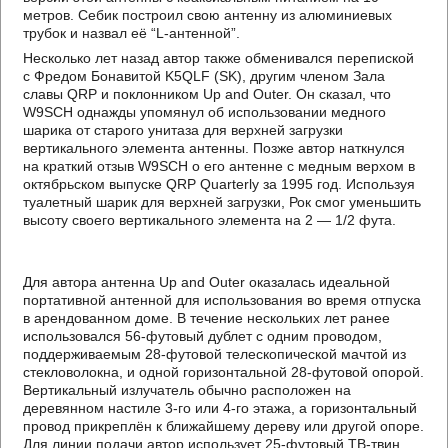
метров. Себик построил свою антенну из алюминиевых
трубок и назвал её “L-антенной”.
Несколько лет назад автор также обменивался перепиской
с Фредом Бонавитой K5QLF (SK), другим членом Зала
славы QRP и поклонником Up and Outer. Он сказал, что
W9SCH однажды упомянул об использовании медного
шарика от старого унитаза для верхней загрузки
вертикального элемента антенны. Позже автор наткнулся
на краткий отзыв W9SCH о его антенне с медным верхом в
октябрьском выпуске QRP Quarterly за 1995 год. Используя
туалетный шарик для верхней загрузки, Рок смог уменьшить
высоту своего вертикального элемента на 2 — 1/2 фута.
Для автора антенна Up and Outer оказалась идеальной
портативной антенной для использования во время отпуска
в арендованном доме. В течение нескольких лет ранее
использовался 56-футовый дублет с одним проводом,
поддерживаемым 28-футовой телескопической мачтой из
стекловолокна, и одной горизонтальной 28-футовой опорой.
Вертикальный излучатель обычно расположен на
деревянном настиле 3-го или 4-го этажа, а горизонтальный
провод прикреплён к ближайшему дереву или другой опоре.
Для линии подачи автор использует 25-футовый ТВ-твин