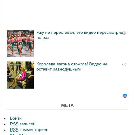
Ржу не переставая, это видео пересмотришь
i
не раз
Королева вагона отожгла! Видео не
i
оставит равнодушным
МЕТА
Войти
RSS
записей
RSS
комментариев