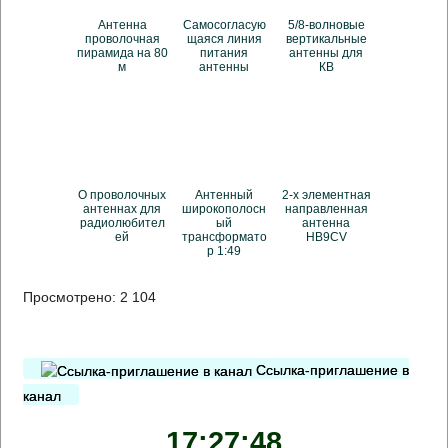
Антенна
Самосогласую
5/8-волновые
проволочная
щаяся линия
вертикальные
пирамида на 80
питания
антенны для
м
антенны
КВ
О проволочных
Антенный
2-х элементная
антеннах для
широкополосн
направленная
радиолюбител
ый
антенна
ей
трансформато
HB9CV
р 1:49
Просмотрено:
2 104
Ссылка-приглашение в
канал
17:27:49