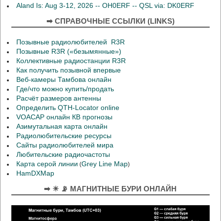
Aland Is: Aug 3-12, 2026 -- OH0ERF -- QSL via: DK0ERF
➡ СПРАВОЧНЫЕ ССЫЛКИ (LINKS)
Позывные радиолюбителей R3R
Позывные R3R («безымянные»)
Коллективные радиостанции R3R
Как получить позывной впервые
Веб-камеры Тамбова онлайн
Где/что можно купить/продать
Расчёт размеров антенны
Определить QTH-Locator online
VOACAP онлайн КВ прогнозы
Азимутальная карта онлайн
Радиолюбительские ресурсы
Сайты радиолюбителей мира
Любительские радиочастоты
Карта серой линии
Grey Line Map
(
)
HamDXMap
➡ ☀ 📡 МАГНИТНЫЕ БУРИ ОНЛАЙН