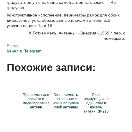
градуса, при угле наклона самой антенны к земле — 45
градусов.
Конструктивное исполнение, периметры рамок для обоих
диапазонов, углы образованные плечами антенн всё
указано на рис. 1а и 1б.
К.Ротхаммель. Антенны. «Энергия» 1969 г. пер. с
немецкого.
Вверх
Канал в
Telegram
Похожие записи:
Программы для
Эксперименты
Блок
расчёта и
по запитке с
коммутации на
моделирования
конца полуволн
один вход и
антенн
овой антенны
восемь
антенн RK-218