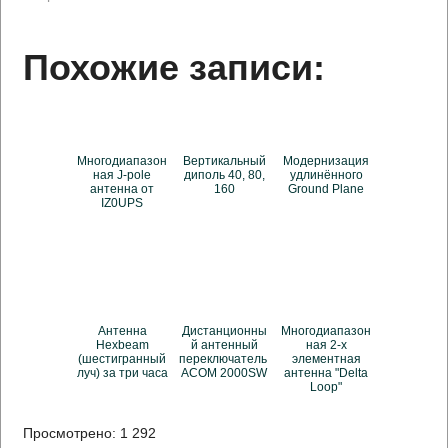
Похожие записи:
Многодиапазон
Вертикальный
Модернизация
ная J-pole
диполь 40, 80,
удлинённого
антенна от
160
Ground Plane
IZ0UPS
Антенна
Дистанционны
Многодиапазон
Hexbeam
й антенный
ная 2-х
(шестигранный
переключатель
элементная
луч) за три часа
ACOM 2000SW
антенна "Delta
Loop"
Просмотрено:
1 292