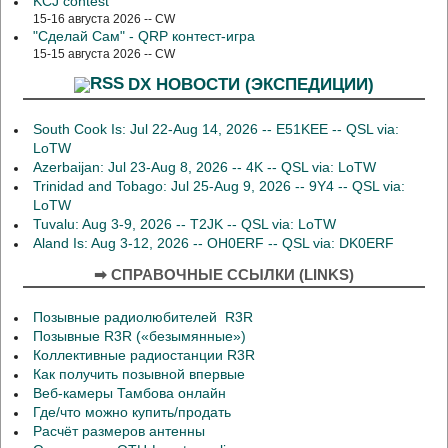
KCJ contest
15-16 августа 2026 -- CW
"Сделай Сам" - QRP контест-игра
15-15 августа 2026 -- CW
DX НОВОСТИ (ЭКСПЕДИЦИИ)
South Cook Is: Jul 22-Aug 14, 2026 -- E51KEE -- QSL via:
LoTW
Azerbaijan: Jul 23-Aug 8, 2026 -- 4K -- QSL via: LoTW
Trinidad and Tobago: Jul 25-Aug 9, 2026 -- 9Y4 -- QSL via:
LoTW
Tuvalu: Aug 3-9, 2026 -- T2JK -- QSL via: LoTW
Aland Is: Aug 3-12, 2026 -- OH0ERF -- QSL via: DK0ERF
➡ СПРАВОЧНЫЕ ССЫЛКИ (LINKS)
Позывные радиолюбителей R3R
Позывные R3R («безымянные»)
Коллективные радиостанции R3R
Как получить позывной впервые
Веб-камеры Тамбова онлайн
Где/что можно купить/продать
Расчёт размеров антенны