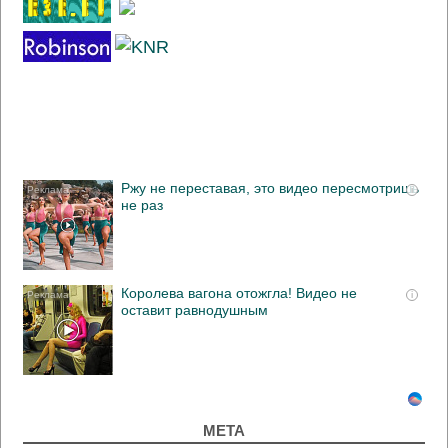
Ржу не переставая, это видео пересмотришь
i
не раз
Королева вагона отожгла! Видео не
i
оставит равнодушным
МЕТА