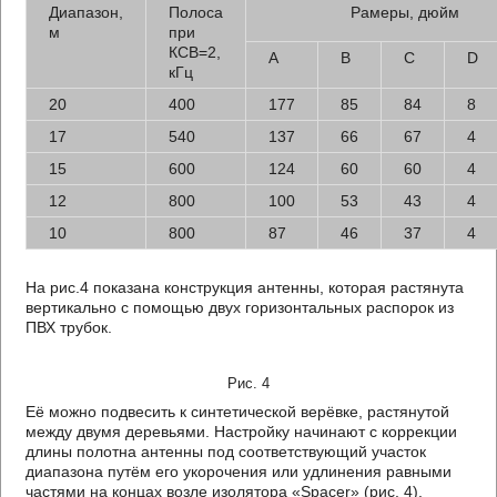
Диапазон,
Полоса
Рамеры, дюйм
м
при
КСВ=2,
А
В
С
D
кГц
20
400
177
85
84
8
17
540
137
66
67
4
15
600
124
60
60
4
12
800
100
53
43
4
10
800
87
46
37
4
На рис.4 показана конструкция антенны, которая растянута
вертикально с помощью двух горизонтальных распорок из
ПВХ трубок.
Рис. 4
Её можно подвесить к синтетической верёвке, растянутой
между двумя деревьями. Настройку начинают с коррекции
длины полотна антенны под соответствующий участок
диапазона путём его укорочения или удлинения равными
частями на концах возле изолятора «Spacer» (рис. 4).