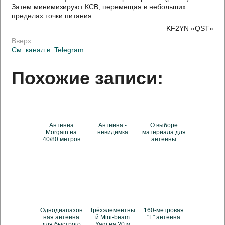
Затем минимизируют КСВ, перемещая в небольших
пределах точки питания.
KF2YN «QST»
Вверх
См. канал в
Telegram
Похожие записи:
Антенна
Антенна -
О выборе
Morgain на
невидимка
материала для
40/80 метров
антенны
Однодиапазон
Трёхэлементны
160-метровая
ная антенна
й Mini-beam
"L" антенна
для быстрого
Yagi на 20 м