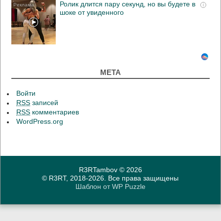
Ролик длится пару секунд, но вы будете в
i
шоке от увиденного
МЕТА
Войти
RSS
записей
RSS
комментариев
WordPress.org
R3RTambov
© 2026
© R3RT, 2018-2026. Все права защищены
Шаблон от
WP Puzzle