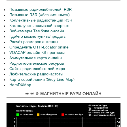
Позывные радиолюбителей R3R
Позывные R3R («безымянные»)
Коллективные радиостанции R3R
Как получить позывной впервые
Веб-камеры Тамбова онлайн
Где/что можно купить/продать
Расчёт размеров антенны
Определить QTH-Locator online
VOACAP онлайн КВ прогнозы
Азимутальная карта онлайн
Радиолюбительские ресурсы
Сайты радиолюбителей мира
Любительские радиочастоты
Карта серой линии
Grey Line Map
(
)
HamDXMap
➡ ☀ 📡 МАГНИТНЫЕ БУРИ ОНЛАЙН