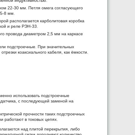
чённой индуктивностью.
ром 22-30 мм. Петля омега согласующего
5-8 мм.
торой располагается карболитовая коробка
кой и реле РЭН-33.
ого провода диаметром 2,5 мм на каркасе
или подстроечные. При значительных
трезки коаксиального кабеля, как ёмкости.
ременно использовать подстроечные
датчика, с последующей заменой на
ектрической прочности таких подстроечных
ни работают в токовых цепях.
лагаются над плитой перекрытия, либо
 арматурной сетки дополняют количество