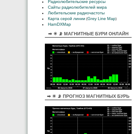
Радиолюбительские ресурсы
Сайты радиолюбителей мира
Любительские радиочастоты
Карта серой линии
Grey Line Map
(
)
HamDXMap
➡ ☀ 📡 МАГНИТНЫЕ БУРИ ОНЛАЙН
➡ ☀ 📡 ПРОГНОЗ МАГНИТНЫХ БУРЬ