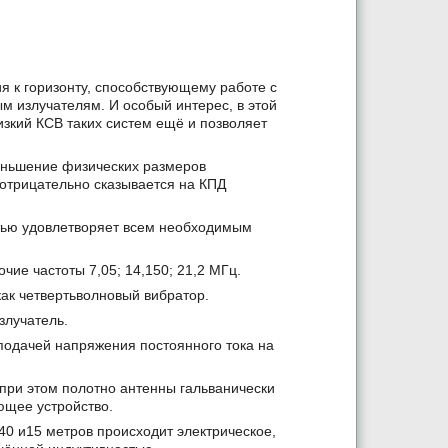
ия к горизонту, способствующему работе с
м излучателям. И особый интерес, в этой
изкий КСВ таких систем ещё и позволяет
ньшение физических размеров
отрицательно сказывается на КПД
стью удовлетворяет всем необходимым
чие частоты 7,05; 14,150; 21,2 МГц.
как четвертьволновый вибратор.
злучатель.
одачей напряжения постоянного тока на
 при этом полотно антенны гальванически
ющее устройство.
40 и15 метров происходит электрическое,