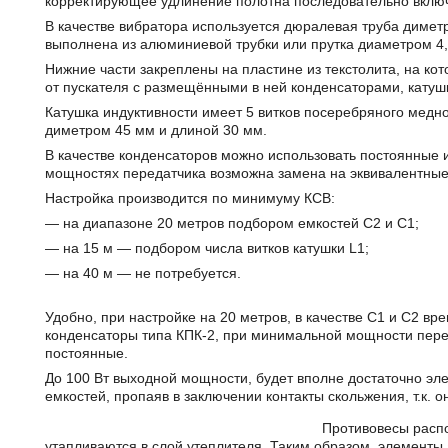
корректирующее удлинение полотна последовательно вклю
В качестве вибратора используется дюралевая труба димет
выполнена из алюминиевой трубки или прутка диаметром 4,
Нижние части закреплены на пластине из текстолита, на ко
от пускателя с размещёнными в ней конденсаторами, катуш
Катушка индуктивности имеет 5 витков посеребряного медн
диметром 45 мм и длиной 30 мм.
В качестве конденсаторов можно использовать постоянные 
мощностях передатчика возможна замена на эквивалентные о
Настройка производится по минимуму КСВ:
— на диапазоне 20 метров подбором емкостей C2 и C1;
— на 15 м — подбором числа витков катушки L1;
— на 40 м — не потребуется.
Удобно, при настройке на 20 метров, в качестве C1 и C2 в
конденсаторы типа КПК-2, при минимальной мощности пере
постоянные.
До 100 Вт выходной мощности, будет вполне достаточно эл
емкостей, пропаяв в заключении контакты скольжения, т.к. о
Противовесы распо
утапливаются в слой утеплителя. Таким образом, элементы