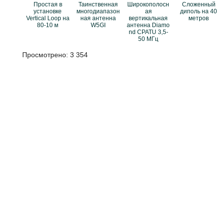
Простая в
Таинственная
Широкополосн
Сложенный
установке
многодиапазон
ая
диполь на 40
Vertical Loop на
ная антенна
вертикальная
метров
80-10 м
W5GI
антенна Diamo
nd CPATU 3,5-
50 МГц
Просмотрено:
3 354