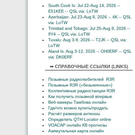
South Cook Is: Jul 22-Aug 14, 2026 --
E51KEE -- QSL via: LoTW
Azerbaijan: Jul 23-Aug 8, 2026 -- 4K -- QSL
via: LoTW
Trinidad and Tobago: Jul 25-Aug 9, 2026 --
9Y4 -- QSL via: LoTW
Tuvalu: Aug 3-9, 2026 -- T2JK -- QSL via:
LoTW
Aland Is: Aug 3-12, 2026 -- OH0ERF -- QSL
via: DK0ERF
➡ СПРАВОЧНЫЕ ССЫЛКИ (LINKS)
Позывные радиолюбителей R3R
Позывные R3R («безымянные»)
Коллективные радиостанции R3R
Как получить позывной впервые
Веб-камеры Тамбова онлайн
Где/что можно купить/продать
Расчёт размеров антенны
Определить QTH-Locator online
VOACAP онлайн КВ прогнозы
Азимутальная карта онлайн