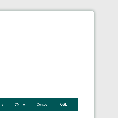
УМ
Contest
QSL