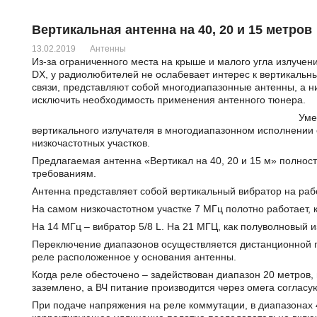
Вертикальная антенна на 40, 20 и 15 метров
13.02.2019
Антенны
Из-за ограниченного места на крыше и малого угла излучен
DX, у радиолюбителей не ослабевает интерес к вертикальны
связи, представляют собой многодиапазонные антенны, а н
исключить необходимость применения антенного тюнера.
Уме
вертикального излучателя в многодиапазонном исполнении 
низкочастотных участков.
Предлагаемая антенна «Вертикал на 40, 20 и 15 м» полно
требованиям.
Антенна представляет собой вертикальный вибратор на рабо
На самом низкочастотном участке 7 МГц полотно работает, 
На 14 МГц – вибратор 5/8 L. На 21 МГЦ, как полуволновый и
Переключение диапазонов осуществляется дистанционной п
реле расположенное у основания антенны.
Когда реле обесточено – задействован диапазон 20 метров,
заземлено, а ВЧ питание производится через омега согласу
При подаче напряжения на реле коммутации, в диапазонах 