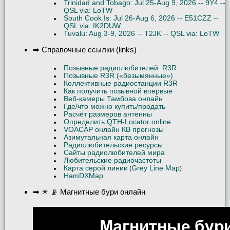
Trinidad and Tobago: Jul 25-Aug 9, 2026 -- 9Y4 --
QSL via: LoTW
South Cook Is: Jul 26-Aug 6, 2026 -- E51CZZ --
QSL via: IK2DUW
Tuvalu: Aug 3-9, 2026 -- T2JK -- QSL via: LoTW
➡ Справочные ссылки (links)
Позывные радиолюбителей R3R
Позывные R3R («безымянные»)
Коллективные радиостанции R3R
Как получить позывной впервые
Веб-камеры Тамбова онлайн
Где/что можно купить/продать
Расчёт размеров антенны
Определить QTH-Locator online
VOACAP онлайн КВ прогнозы
Азимутальная карта онлайн
Радиолюбительские ресурсы
Сайты радиолюбителей мира
Любительские радиочастоты
Карта серой линии
Grey Line Map
(
)
HamDXMap
➡ ☀ 📡 Магнитные бури онлайн