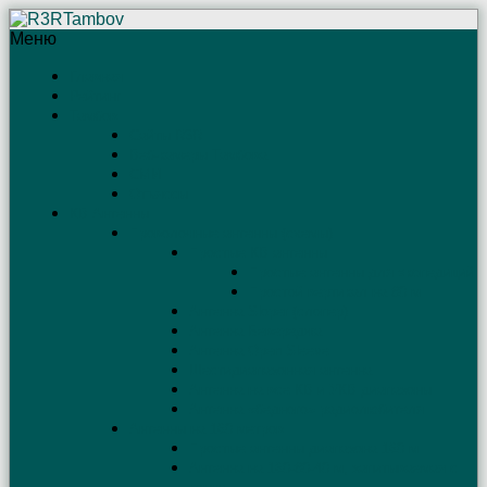
Меню
Главная
Рейтинг
Тамбов
Сайты R3R
Веб-камеры Тамбова
СМИ
Отъяссы
КВ Антенны
Проволочные антенны (схемы)
Простые КВ антенны
Простые антенны для экспедиций
Простой вертикал на 80 м
Антенна Sloper (слопер)
Антенна Бевереджа
Антенна Open Sleeve
Шестидиапазонная антенна
Антенна на все КВ и УКВ диапазоны
Антенна «бедного» радиолюбителя
Антенны на 160 метров
Простые антенны диапазона 160 м
Антенна на 160-80-40 м, запитываемая с