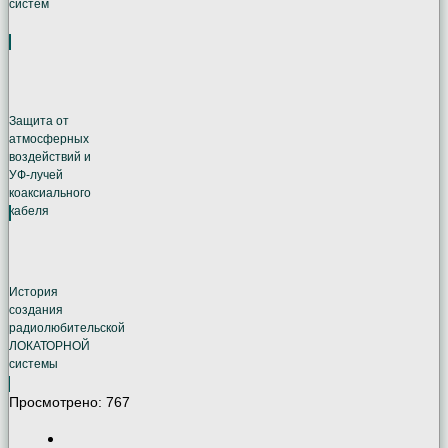
систем
Защита от
атмосферных
воздействий и
УФ-лучей
коаксиального
кабеля
История
создания
радиолюбительской
ЛОКАТОРНОЙ
системы
Просмотрено:
767