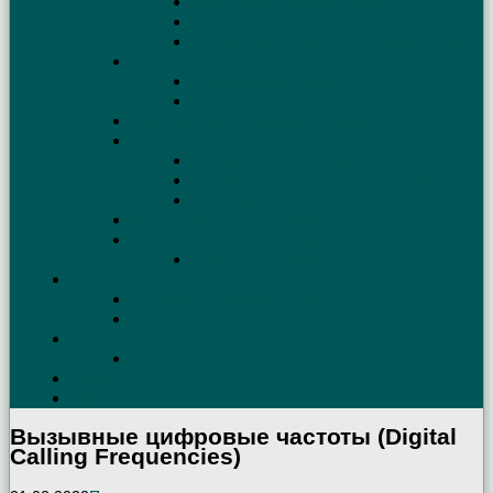
Длина кабеля питания антенны
Выбираем антенный балун (Balun)
Трансформатор для симметричных антенн
АСУ. Схемы. Антенные тюнеры
Коаксиальный кабель
Схема и описание Г-образного СУ
Простой способ настройки антенны
Борьба с помехами телевизору
Причины телевизионных помех
Как возникают и как устранить помехи
Фильтры для устранения помех TV
Коаксиальные трапы своими руками
Эквивалент нагрузки своими руками
Эквивалент антенны
Трансиверы КВ
Удалённое управление трансивером
Защита трансивера от статики
УМ
КВ Усилители мощности (схемы)
Contest
QSL
Вызывные цифровые частоты (Digital
Calling Frequencies)