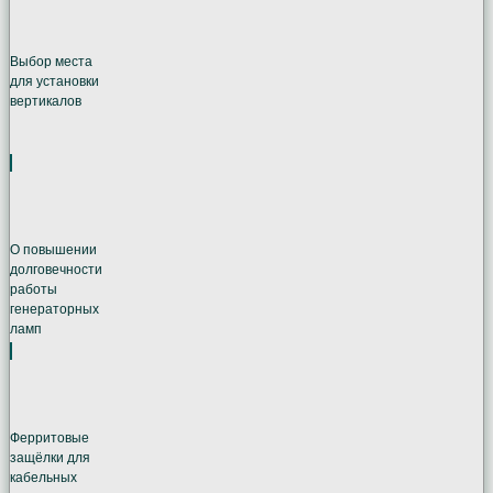
Выбор места
для установки
вертикалов
О повышении
долговечности
работы
генераторных
ламп
Ферритовые
защёлки для
кабельных