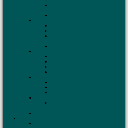
конца
Удлинённый вариант W3DZZ на 160, 80, 40
и 10 м
Необычная антенна для диапазона 160 м
Многодиапазонные вертикалы
Антенна на 20, 30, 40 м для походов
Антенна UA1DZ
Многодиапазонная «полуволновая»
антенна
Антенна для дачи — вертикал
Установка антенн
Мачта для антенны
Молниезащита антенн
Когда нет места для противовесов
Влияние крыши на работу КВ антенн
Антенны из коаксиального кабеля
Антенна Двойная Базука
Antena doble bazooka
Коаксиальные вертикальные антенны
Производство антенн
Где купить готовую антенну, трансивер,
усилитель
Антенны для WARC диапазонов
Настройка антенн
Согласование антенны с фидером