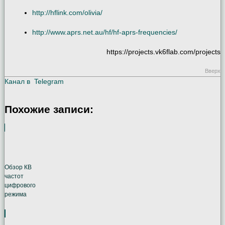
http://hflink.com/olivia/
http://www.aprs.net.au/hf/hf-aprs-frequencies/
https://projects.vk6flab.com/projects
Вверх
Канал в
Telegram
Похожие записи:
Обзор КВ
частот
цифрового
режима