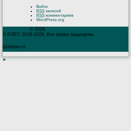
Войти
RSS
записей
RSS
комментариев
WordPress.org
R3RTambov
© 2026
© R3RT, 2018-2026. Все права защищены
Шаблон от
WP Puzzle
➤