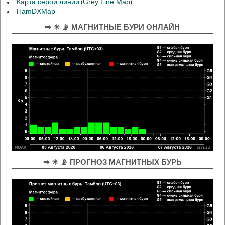
Карта серой линии
Grey Line Map
(
)
HamDXMap
➡ ☀ 📡 МАГНИТНЫЕ БУРИ ОНЛАЙН
➡ ☀ 📡 ПРОГНОЗ МАГНИТНЫХ БУРЬ