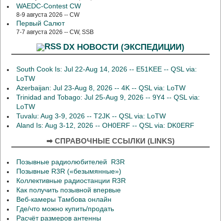
WAEDC-Contest CW
8-9 августа 2026 -- CW
Первый Салют
7-7 августа 2026 -- CW, SSB
DX НОВОСТИ (ЭКСПЕДИЦИИ)
South Cook Is: Jul 22-Aug 14, 2026 -- E51KEE -- QSL via:
LoTW
Azerbaijan: Jul 23-Aug 8, 2026 -- 4K -- QSL via: LoTW
Trinidad and Tobago: Jul 25-Aug 9, 2026 -- 9Y4 -- QSL via:
LoTW
Tuvalu: Aug 3-9, 2026 -- T2JK -- QSL via: LoTW
Aland Is: Aug 3-12, 2026 -- OH0ERF -- QSL via: DK0ERF
➡ СПРАВОЧНЫЕ ССЫЛКИ (LINKS)
Позывные радиолюбителей R3R
Позывные R3R («безымянные»)
Коллективные радиостанции R3R
Как получить позывной впервые
Веб-камеры Тамбова онлайн
Где/что можно купить/продать
Расчёт размеров антенны