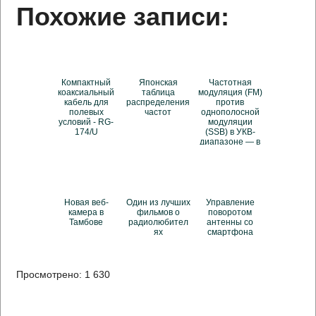
Похожие записи:
Компактный
Японская
Частотная
коаксиальный
таблица
модуляция (FM)
кабель для
распределения
против
полевых
частот
однополосной
условий - RG-
модуляции
174/U
(SSB) в УКВ-
диапазоне — в
чём разница?
Новая веб-
Один из лучших
Управление
камера в
фильмов о
поворотом
Тамбове
радиолюбител
антенны со
ях
смартфона
Просмотрено:
1 630