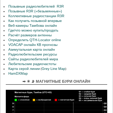
Позывные радиолюбителей R3R
Позывные R3R («безымянные»)
Коллективные радиостанции R3R
Как получить позывной впервые
Веб-камеры Тамбова онлайн
Где/что можно купить/продать
Расчёт размеров антенны
Определить QTH-Locator online
VOACAP онлайн КВ прогнозы
Азимутальная карта онлайн
Радиолюбительские ресурсы
Сайты радиолюбителей мира
Любительские радиочастоты
Карта серой линии
Grey Line Map
(
)
HamDXMap
➡ ☀ 📡 МАГНИТНЫЕ БУРИ ОНЛАЙН