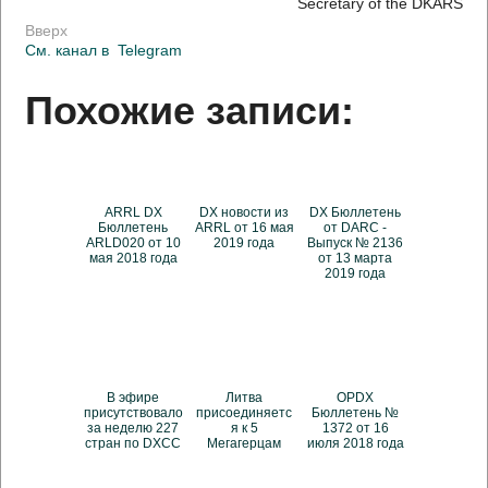
Secretary of the DKARS
Вверх
См. канал в
Telegram
Похожие записи:
ARRL DX
DX новости из
DX Бюллетень
Бюллетень
ARRL от 16 мая
от DARC -
ARLD020 от 10
2019 года
Выпуск № 2136
мая 2018 года
от 13 марта
2019 года
В эфире
Литва
OPDX
присутствовало
присоединяетс
Бюллетень №
за неделю 227
я к 5
1372 от 16
стран по DXCC
Мегагерцам
июля 2018 года