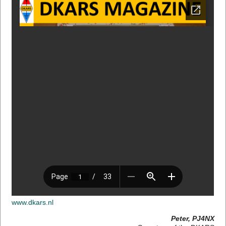
www.dkars.nl
Peter, PJ4NX