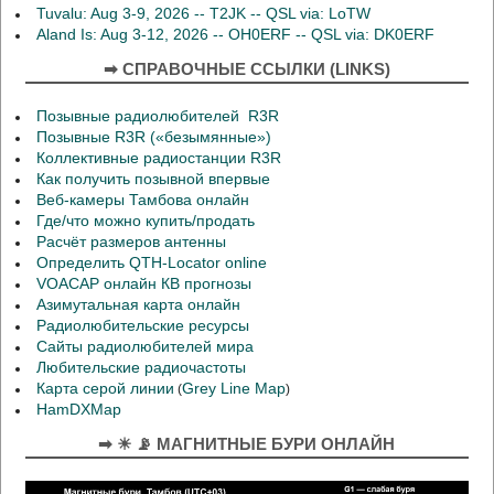
Tuvalu: Aug 3-9, 2026 -- T2JK -- QSL via: LoTW
Aland Is: Aug 3-12, 2026 -- OH0ERF -- QSL via: DK0ERF
➡ СПРАВОЧНЫЕ ССЫЛКИ (LINKS)
Позывные радиолюбителей R3R
Позывные R3R («безымянные»)
Коллективные радиостанции R3R
Как получить позывной впервые
Веб-камеры Тамбова онлайн
Где/что можно купить/продать
Расчёт размеров антенны
Определить QTH-Locator online
VOACAP онлайн КВ прогнозы
Азимутальная карта онлайн
Радиолюбительские ресурсы
Сайты радиолюбителей мира
Любительские радиочастоты
Карта серой линии
Grey Line Map
(
)
HamDXMap
➡ ☀ 📡 МАГНИТНЫЕ БУРИ ОНЛАЙН