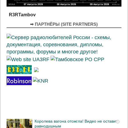
R3RTambov
➡ ПАРТНЁРЫ (SITE PARTNERS)
Королева вагона отожгла! Видео не оставит
i
равнодушным