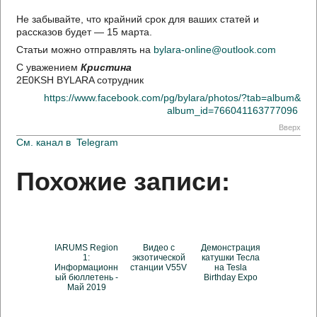
Не забывайте, что крайний срок для ваших статей и
рассказов будет — 15 марта.
Статьи можно отправлять на
bylara-online@outlook.com
С уважением
Кристина
2E0KSH BYLARA сотрудник
https://www.facebook.com/pg/bylara/photos/?tab=album&
album_id=766041163777096
Вверх
См. канал в
Telegram
Похожие записи:
IARUMS Region
Видео с
Демонстрация
1:
экзотической
катушки Тесла
Информационн
станции V55V
на Tesla
ый бюллетень -
Birthday Expo
Май 2019