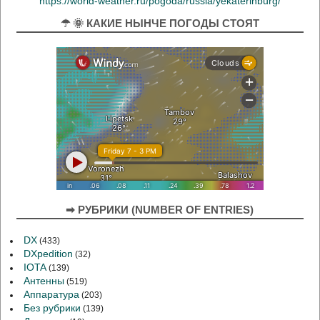
https://world-weather.ru/pogoda/russia/yekaterinburg/
☂ 🌞 КАКИЕ НЫНЧЕ ПОГОДЫ СТОЯТ
➡ РУБРИКИ (NUMBER OF ENTRIES)
DX
(433)
DXpedition
(32)
IOTA
(139)
Антенны
(519)
Аппаратура
(203)
Без рубрики
(139)