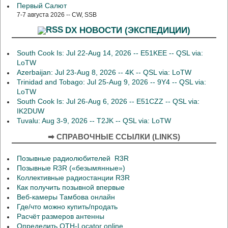
Первый Салют
7-7 августа 2026 -- CW, SSB
DX НОВОСТИ (ЭКСПЕДИЦИИ)
South Cook Is: Jul 22-Aug 14, 2026 -- E51KEE -- QSL via:
LoTW
Azerbaijan: Jul 23-Aug 8, 2026 -- 4K -- QSL via: LoTW
Trinidad and Tobago: Jul 25-Aug 9, 2026 -- 9Y4 -- QSL via:
LoTW
South Cook Is: Jul 26-Aug 6, 2026 -- E51CZZ -- QSL via:
IK2DUW
Tuvalu: Aug 3-9, 2026 -- T2JK -- QSL via: LoTW
➡ СПРАВОЧНЫЕ ССЫЛКИ (LINKS)
Позывные радиолюбителей R3R
Позывные R3R («безымянные»)
Коллективные радиостанции R3R
Как получить позывной впервые
Веб-камеры Тамбова онлайн
Где/что можно купить/продать
Расчёт размеров антенны
Определить QTH-Locator online