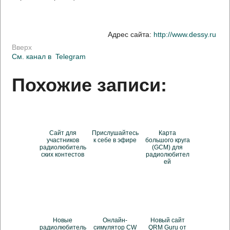
Адрес сайта:
http://www.dessy.ru
Вверх
См. канал в
Telegram
Похожие записи:
Сайт для
Прислушайтесь
Карта
участников
к себе в эфире
большого круга
радиолюбитель
(GCM) для
ских контестов
радиолюбител
ей
Новые
Онлайн-
Новый сайт
радиолюбитель
симулятор CW
QRM Guru от