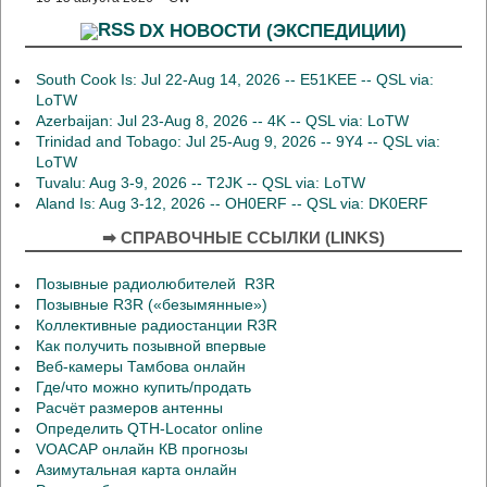
DX НОВОСТИ (ЭКСПЕДИЦИИ)
South Cook Is: Jul 22-Aug 14, 2026 -- E51KEE -- QSL via:
LoTW
Azerbaijan: Jul 23-Aug 8, 2026 -- 4K -- QSL via: LoTW
Trinidad and Tobago: Jul 25-Aug 9, 2026 -- 9Y4 -- QSL via:
LoTW
Tuvalu: Aug 3-9, 2026 -- T2JK -- QSL via: LoTW
Aland Is: Aug 3-12, 2026 -- OH0ERF -- QSL via: DK0ERF
➡ СПРАВОЧНЫЕ ССЫЛКИ (LINKS)
Позывные радиолюбителей R3R
Позывные R3R («безымянные»)
Коллективные радиостанции R3R
Как получить позывной впервые
Веб-камеры Тамбова онлайн
Где/что можно купить/продать
Расчёт размеров антенны
Определить QTH-Locator online
VOACAP онлайн КВ прогнозы
Азимутальная карта онлайн