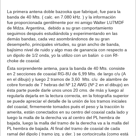
La primera antena doble bazooka que fabriqué, fue para la
banda de 40 Mts. ( calc. en 7.080 kHz. ) y la información
fue proporcionada gentilmente por mi amigo Walter LU7MDF
de Mdza. Argentina, debido a su gran comportamiento
seguimos después estudiándola y experimentando en las
demás bandas, cada vez asombrándonos de su gran
desempeño, principales virtudes, su gran ancho de banda,
bajísimo nivel de ruido y algo mas de ganancia con respecto a
un dipolo de 1/2 onda, yo la utilizo con un balún o con Rf-
choke de coaxial.
Ésta sorprendente antena, para la banda de 40 Mts. consiste
en 2 secciones de coaxial RG-8U de 6,99 Mts. de largo c/u (A
en el dibujo) y luego 2 tramos de 3,60 Mts. c/u de alambre de
cobre forrado de 7 hebras del Nº 12 AWG (Nº 2 en el dibujo) en
ésta parte puede darle unos unos 20 cms. de más y luego al
regularla dejarla en la lectura correcta, en la fotografía superior
se puede apreciar el detalle de la unión de los tramos iniciales
del coaxial, firmemente tomados pués el peso y la tracción lo
amerita, están conectados en su centro del coaxial cada lado y
luego la malla de la derecha va al centro del PL hembra de
bajada, luego la malla del tramo de la derecha va a la malla del
PL hembra de bajada. Al final del tramo de coaxial de cada
ramal del dipolo ( tramo izq. y der. ) se cortocircuita (como está