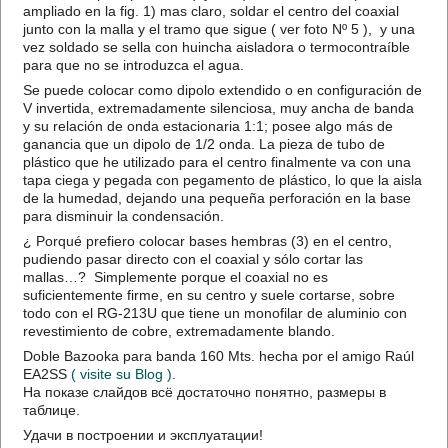
ampliado en la fig. 1) mas claro, soldar el centro del coaxial
junto con la malla y el tramo que sigue ( ver foto Nº 5 ), y una
vez soldado se sella con huincha aisladora o termocontraíble
para que no se introduzca el agua.
Se puede colocar como dipolo extendido o en configuración de
V invertida, extremadamente silenciosa, muy ancha de banda
y su relación de onda estacionaria 1:1; posee algo más de
ganancia que un dipolo de 1/2 onda. La pieza de tubo de
plástico que he utilizado para el centro finalmente va con una
tapa ciega y pegada con pegamento de plástico, lo que la aisla
de la humedad, dejando una pequeña perforación en la base
para disminuir la condensación.
¿ Porqué prefiero colocar bases hembras (3) en el centro,
pudiendo pasar directo con el coaxial y sólo cortar las
mallas…? Simplemente porque el coaxial no es
suficientemente firme, en su centro y suele cortarse, sobre
todo con el RG-213U que tiene un monofilar de aluminio con
revestimiento de cobre, extremadamente blando.
Doble Bazooka para banda 160 Mts. hecha por el amigo Raúl
EA2SS
( visite su Blog ).
На показе слайдов всё достаточно понятно, размеры в
таблице.
Удачи в построении и эксплуатации!