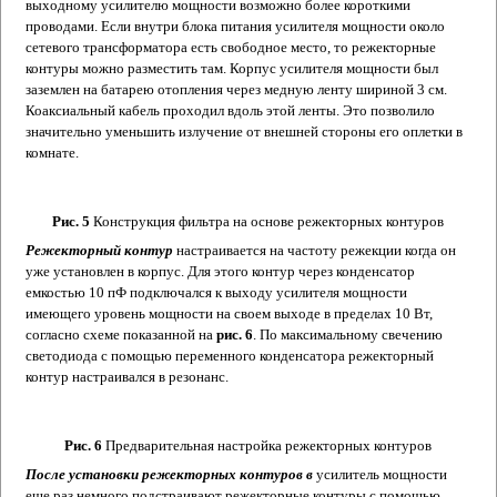
выходному усилителю мощности возможно более короткими
проводами. Если внутри блока питания усилителя мощности около
сетевого трансформатора есть свободное место, то режекторные
контуры можно разместить там. Корпус усилителя мощности был
заземлен на батарею отопления через медную ленту шириной 3 см.
Коаксиальный кабель проходил вдоль этой ленты. Это позволило
значительно уменьшить излучение от внешней стороны его оплетки в
комнате.
Рис. 5
Конструкция фильтра на основе режекторных контуров
Режекторный контур
настраивается на частоту режекции когда он
уже установлен в корпус. Для этого контур через конденсатор
емкостью 10 пФ подключался к выходу усилителя мощности
имеющего уровень мощности на своем выходе в пределах 10 Вт,
согласно схеме показанной на
рис. 6
. По максимальному свечению
светодиода с помощью переменного конденсатора режекторный
контур настраивался в резонанс.
Рис. 6
Предварительная настройка режекторных контуров
После установки режекторных контуров в
усилитель мощности
еще раз немного подстраивают режекторные контуры с помощью