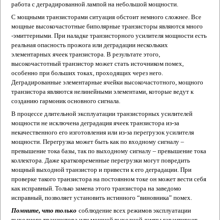
работа с деградированной лампой на небольшой мощности.
С мощными транзисторами ситуация обстоит немного сложнее. Все
мощные высокочастотные биполярные транзисторы являются много
-эмиттерными. При наладке транзисторного усилителя мощности есть
реальная опасность прожога или деградации нескольких
элементарных ячеек транзистора. В результате этого,
высокочастотный транзистор может стать источником помех,
особенно при больших токах, проходящих через него.
Деградированные элементарные ячейки высокочастотного, мощного
транзистора являются нелинейными элементами, которые ведут к
созданию гармоник основного сигнала.
В процессе длительной эксплуатации транзисторных усилителей
мощности не исключена деградация ячеек транзистора из-за
некачественного его изготовления или из-за перегрузок усилителя
мощности. Перегрузка может быть как по входному сигналу –
превышение тока базы, так по выходному сигналу – превышение тока
коллектора. Даже кратковременные перегрузки могут повредить
мощный выходной транзистор и привести к его деградации. При
проверке такого транзистора на постоянном токе он может вести себя
как исправный. Только замена этого транзистора на заведомо
исправный, позволяет установить истинного “виновника” помех.
Помните, что только
соблюдение всех режимов эксплуатации
выходного транзистора или мощной выходной лампы гарантирует