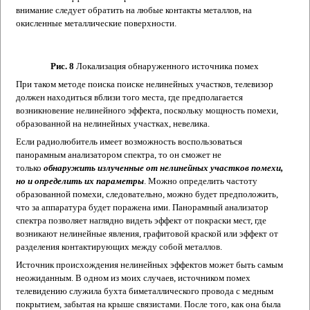
внимание следует обратить на любые контакты металлов, на
окисленные металлические поверхности.
Рис. 8
Локализация обнаруженного источника помех
При таком методе поиска поиске нелинейных участков, телевизор
должен находиться вблизи того места, где предполагается
возникновение нелинейного эффекта, поскольку мощность помехи,
образованной на нелинейных участках, невелика.
Если радиолюбитель имеет возможность воспользоваться
панорамным анализатором спектра, то он сможет не
только
обнаружить излученные от нелинейных участков помехи,
но и определить их параметры
. Можно определить частоту
образованной помехи, следовательно, можно будет предположить,
что за аппаратура будет поражена ими. Панорамный анализатор
спектра позволяет наглядно видеть эффект от покраски мест, где
возникают нелинейные явления, графитовой краской или эффект от
разделения контактирующих между собой металлов.
Источник происхождения нелинейных эффектов может быть самым
неожиданным. В одном из моих случаев, источником помех
телевидению служила бухта биметаллического провода с медным
покрытием, забытая на крыше связистами. После того, как она была