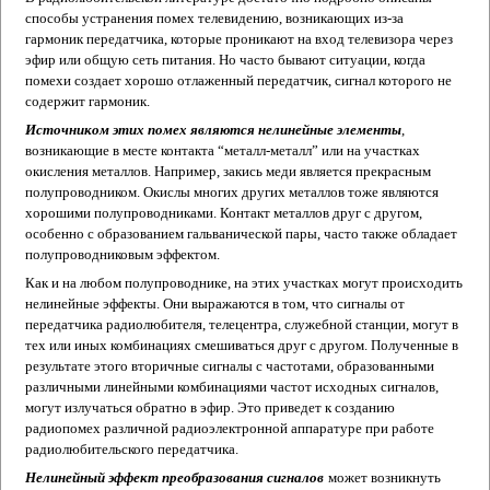
способы устранения помех телевидению, возникающих из-за
гармоник передатчика, которые проникают на вход телевизора через
эфир или общую сеть питания. Но часто бывают ситуации, когда
помехи создает хорошо отлаженный передатчик, сигнал которого не
содержит гармоник.
Источником этих помех являются нелинейные элементы
,
возникающие в месте контакта “металл-металл” или на участках
окисления металлов. Например, закись меди является прекрасным
полупроводником. Окислы многих других металлов тоже являются
хорошими полупроводниками. Контакт металлов друг с другом,
особенно с образованием гальванической пары, часто также обладает
полупроводниковым эффектом.
Как и на любом полупроводнике, на этих участках могут происходить
нелинейные эффекты. Они выражаются в том, что сигналы от
передатчика радиолюбителя, телецентра, служебной станции, могут в
тех или иных комбинациях смешиваться друг с другом. Полученные в
результате этого вторичные сигналы с частотами, образованными
различными линейными комбинациями частот исходных сигналов,
могут излучаться обратно в эфир. Это приведет к созданию
радиопомех различной радиоэлектронной аппаратуре при работе
радиолюбительского передатчика.
Нелинейный эффект преобразования сигналов
может возникнуть