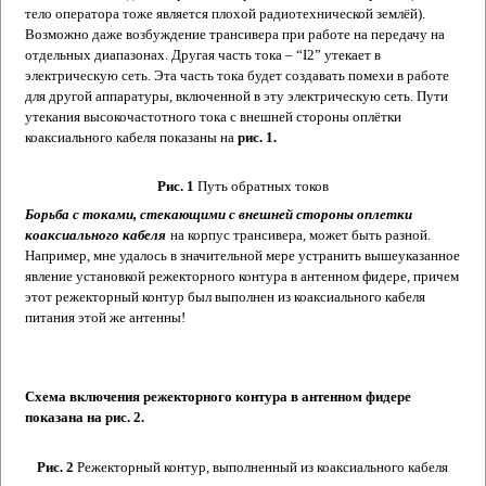
тело оператора тоже является плохой радиотехнической землёй).
Возможно даже возбуждение трансивера при работе на передачу на
отдельных диапазонах. Другая часть тока – “I2” утекает в
электрическую сеть. Эта часть тока будет создавать помехи в работе
для другой аппаратуры, включенной в эту электрическую сеть.
Пути
утекания высокочастотного тока с внешней стороны оплётки
коаксиального кабеля показаны на
рис. 1.
Рис. 1
Путь обратных токов
Борьба с токами, стекающими с внешней стороны оплетки
коаксиального кабеля
на корпус трансивера, может быть разной.
Например, мне удалось в значительной мере устранить вышеуказанное
явление установкой режекторного контура в антенном фидере, причем
этот режекторный контур был выполнен из коаксиального кабеля
питания этой же антенны!
Схема включения режекторного контура в антенном фидере
показана на
рис. 2.
Рис. 2
Режекторный контур, выполненный из коаксиального кабеля