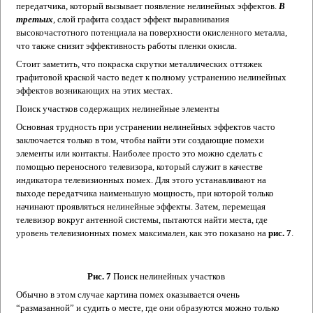
передатчика, который вызывает появление нелинейных эффектов.
В
третьих
, слой графита создаст эффект выравнивания
высокочастотного потенциала на поверхности окисленного металла,
что также снизит эффективность работы пленки окисла.
Стоит заметить, что покраска скрутки металлических оттяжек
графитовой краской часто ведет к полному устранению нелинейных
эффектов возникающих на этих местах.
Поиск участков содержащих нелинейные элементы
Основная трудность при устранении нелинейных эффектов часто
заключается только в том, чтобы найти эти создающие помехи
элементы или контакты. Наиболее просто это можно сделать с
помощью переносного телевизора, который служит в качестве
индикатора телевизионных помех. Для этого устанавливают на
выходе передатчика наименьшую мощность, при которой только
начинают проявляться нелинейные эффекты. Затем, перемещая
телевизор вокруг антенной системы, пытаются найти места, где
уровень телевизионных помех максимален, как это показано на
рис. 7
.
Рис. 7
Поиск нелинейных участков
Обычно в этом случае картина помех оказывается очень
“размазанной” и судить о месте, где они образуются можно только