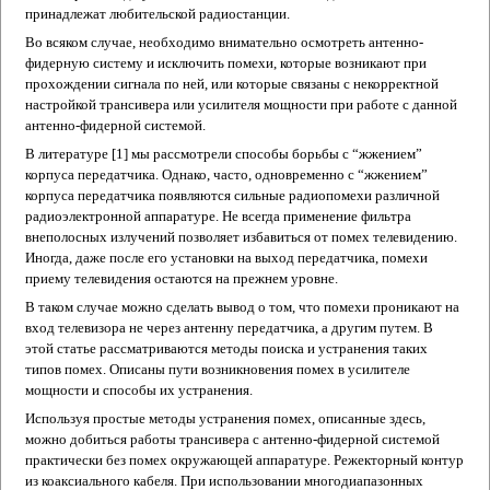
принадлежат любительской радиостанции.
Во всяком случае, необходимо внимательно осмотреть антенно-
фидерную систему и исключить помехи, которые возникают при
прохождении сигнала по ней, или которые связаны с некорректной
настройкой трансивера или усилителя мощности при работе с данной
антенно-фидерной системой.
В литературе [1] мы рассмотрели способы борьбы с “жжением”
корпуса передатчика. Однако, часто, одновременно с “жжением”
корпуса передатчика появляются сильные радиопомехи различной
радиоэлектронной аппаратуре. Не всегда применение фильтра
внеполосных излучений позволяет избавиться от помех телевидению.
Иногда, даже после его установки на выход передатчика, помехи
приему телевидения остаются на прежнем уровне.
В таком случае можно сделать вывод о том, что помехи проникают на
вход телевизора не через антенну передатчика, а другим путем. В
этой статье рассматриваются методы поиска и устранения таких
типов помех. Описаны пути возникновения помех в усилителе
мощности и способы их устранения.
Используя простые методы устранения помех, описанные здесь,
можно добиться работы трансивера с антенно-фидерной системой
практически без помех окружающей аппаратуре.
Режекторный контур
из коаксиального кабеля.
При использовании многодиапазонных