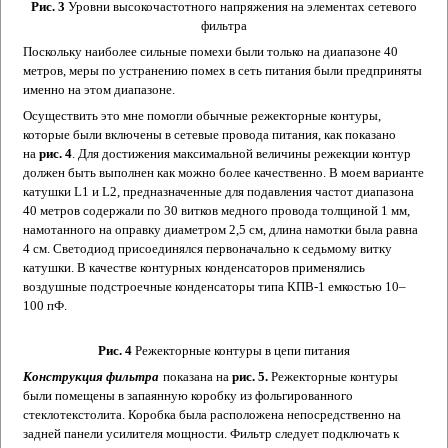
Рис. 3
Уровни высокочастотного напряжения на элементах сетевого
фильтра
Поскольку наиболее сильные помехи были только на диапазоне 40
метров, меры по устранению помех в сеть питания были предприняты
именно на этом диапазоне.
Осуществить это мне помогли обычные режекторные контуры,
которые были включены в сетевые провода питания, как показано
на
рис. 4
. Для достижения максимальной величины режекции контур
должен быть выполнен как можно более качественно. В моем варианте
катушки L1 и L2, предназначенные для подавления частот диапазона
40 метров содержали по 30 витков медного провода толщиной 1 мм,
намотанного на оправку диаметром 2,5 см, длина намотки была равна
4 см. Светодиод присоединялся первоначально к седьмому витку
катушки. В качестве контурных конденсаторов применялись
воздушные подстроечные конденсаторы типа КПВ-1 емкостью 10–
100 пФ.
Рис. 4
Режекторные контуры в цепи питания
Конструкция фильтра
показана на
рис. 5.
Режекторные контуры
были помещены в запаянную коробку из фольгированного
стеклотекстолита. Коробка была расположена непосредственно на
задней панели усилителя мощности. Фильтр следует подключать к