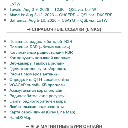
LoTW
Tuvalu: Aug 3-9, 2026 -- T2JK -- QSL via: LoTW
Aland Is: Aug 3-12, 2026 -- OH0ERF -- QSL via: DK0ERF
Bahamas: Aug 5-10, 2026 -- C6AYM -- QSL via: LoTW
➡ СПРАВОЧНЫЕ ССЫЛКИ (LINKS)
Позывные радиолюбителей R3R
Позывные R3R («безымянные»)
Коллективные радиостанции R3R
Как получить позывной впервые
Веб-камеры Тамбова онлайн
Где/что можно купить/продать
Расчёт размеров антенны
Определить QTH-Locator online
VOACAP онлайн КВ прогнозы
Азимутальная карта онлайн
Радиолюбительские ресурсы
Сайты радиолюбителей мира
Любительские радиочастоты
Карта серой линии
Grey Line Map
(
)
HamDXMap
➡ ☀ 📡 МАГНИТНЫЕ БУРИ ОНЛАЙН