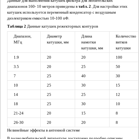
Данные для выполнения катушек фильтра для любительских
диапазонов 160- 10 метров приведены в
табл. 2
. Для настройки этих
катушек используется переменный конденсатор с воздушным
диэлектриком емкостью 10-100 пФ.
Таблица 2
Данные катушек режекторных контуров
Диапазон,
Диаметр
Длина
Количество
МГц
катушки,
мм
намотки
витков
катушки,
мм
катушки
1.9
20
20
100
3.5
20
25
50
7
25
40
30
10
25
30
15
14
25
25
12
18
25
30
10
21-24
20
15
8
26-30
20
20
8
Нелинейные эффекты в антенной системе
В радиолюбительской литературе достаточно подробно описаны