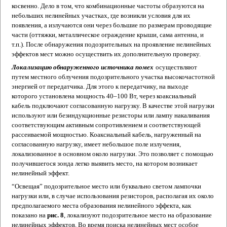
косвенно. Дело в том, что комбинационные частоты образуются на
небольших нелинейных участках, где возникли условия для их
появления, а излучаются они через большие по размерам проводящие
части (оттяжки, металлическое ограждение крыши, сама антенна, и
т.п.). После обнаружения подозрительных на проявление нелинейных
эффектов мест можно осуществить их дополнительную проверку.
Локализацию обнаруженного источника помех
осуществляют
путем местного облучения подозрительного участка высокочастотной
энергией от передатчика. Для этого к передатчику, на выходе
которого установлена мощность 40–100 Вт, через коаксиальный
кабель подключают согласованную нагрузку. В качестве этой нагрузки
используют или безиндукционные резисторы или лампу накаливания
соответствующим активным сопротивлением и соответствующей
рассеиваемой мощностью. Коаксиальный кабель, нагруженный на
согласованную нагрузку, имеет небольшое поле излучения,
локализованное в основном около нагрузки. Это позволяет с помощью
получившегося зонда легко выявить место, на котором возникает
нелинейный эффект.
“Освещая” подозрительное место или буквально светом лампочки
нагрузки или, в случае использования резисторов, располагая их около
предполагаемого места образования нелинейного эффекта, как
показано на
рис. 8
, локализуют подозрительное место на образование
нелинейных эффектов. Во время поиска нелинейных мест особое