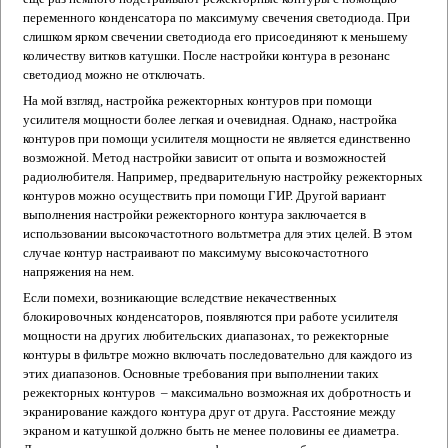
переменного конденсатора по максимуму свечения светодиода. При
слишком ярком свечении светодиода его присоединяют к меньшему
количеству витков катушки. После настройки контура в резонанс
светодиод можно не отключать.
На мой взгляд, настройка режекторных контуров при помощи
усилителя мощности более легкая и очевидная. Однако, настройка
контуров при помощи усилителя мощности не является единственно
возможной. Метод настройки зависит от опыта и возможностей
радиолюбителя. Например, предварительную настройку режекторных
контуров можно осуществить при помощи ГИР. Другой вариант
выполнения настройки режекторного контура заключается в
использовании высокочастотного вольтметра для этих целей. В этом
случае контур настраивают по максимуму высокочастотного
напряжения на нем.
Если помехи, возникающие вследствие некачественных
блокировочных конденсаторов, появляются при работе усилителя
мощности на других любительских диапазонах, то режекторные
контуры в фильтре можно включать последовательно для каждого из
этих диапазонов. Основные требования при выполнении таких
режекторных контуров – максимально возможная их добротность и
экранирование каждого контура друг от друга. Расстояние между
экраном и катушкой должно быть не менее половины ее диаметра.