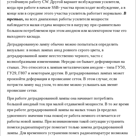
устойчивую работу CW. Другой вариант возбуждения усилителя,
когда при работе в начале SSB- участка происходит возбуждение, а в
конце или в середине этого участка усилитель работает нормально.
В
третьих,
на всех диапазонах работы усилителя мощности
наблюдается малая отдача мощности в нагрузку при сравнительно
большом потребляемом при этом анодном или коллекторном токе его
выходного каскада.
Деградированную лампу обычно можно попытаться определить
визуально: в новых лампах анод ровного серого цвета, в
деградированной лампе неестественно черного, часто с
волнообразными изменениями. Нередко он бывает деформирован на
стыках. Это относится к лампам металлическим анодом – типа ГУ50,
ГУ29, Г807 и некоторым другим. В деградированных лампах может
произойти деформация и провисание сеток. В этом случае, если
потрясти лампу над ухом, то вполне можно услышать как звенят
провисшие сетки.
При работе деградированной лампы она начинает потреблять
большой анодный ток при малой отдаваемой мощности. В то же время
при работе деградированной лампы на малых токах (в пределах
удвоенного значения тока покоя) ее работа немного отличается от
работы новой лампы. При возникновении такой ситуации устранить
помехи радиоаппаратуре помогает только замена деградированной
лампы. Для временного устранения помех радиоаппаратуре возможна