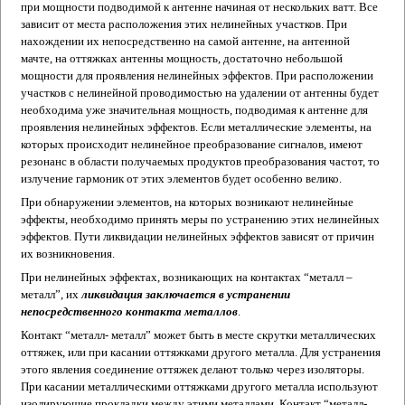
при мощности подводимой к антенне начиная от нескольких ватт. Все
зависит от места расположения этих нелинейных участков. При
нахождении их непосредственно на самой антенне, на антенной
мачте, на оттяжках антенны мощность, достаточно небольшой
мощности для проявления нелинейных эффектов. При расположении
участков с нелинейной проводимостью на удалении от антенны будет
необходима уже значительная мощность, подводимая к антенне для
проявления нелинейных эффектов. Если металлические элементы, на
которых происходит нелинейное преобразование сигналов, имеют
резонанс в области получаемых продуктов преобразования частот, то
излучение гармоник от этих элементов будет особенно велико.
При обнаружении элементов, на которых возникают нелинейные
эффекты, необходимо принять меры по устранению этих нелинейных
эффектов. Пути ликвидации нелинейных эффектов зависят от причин
их возникновения.
При нелинейных эффектах, возникающих на контактах “металл –
металл”, их
ликвидация заключается в устранении
непосредственного контакта металлов
.
Контакт “металл- металл” может быть в месте скрутки металлических
оттяжек, или при касании оттяжками другого металла. Для устранения
этого явления соединение оттяжек делают только через изоляторы.
При касании металлическими оттяжками другого металла используют
изолирующие прокладки между этими металлами. Контакт “металл-