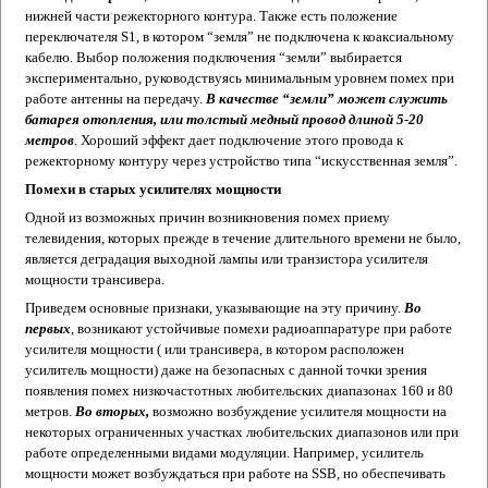
нижней части режекторного контура. Также есть положение
переключателя S1, в котором “земля” не подключена к коаксиальному
кабелю. Выбор положения подключения “земли” выбирается
экспериментально, руководствуясь минимальным уровнем помех при
работе антенны на передачу.
В качестве “земли” может служить
батарея отопления, или толстый медный провод длиной 5-20
метров
. Хороший эффект дает подключение этого провода к
режекторному контуру через устройство типа “искусственная земля”.
Помехи в старых усилителях мощности
Одной из возможных причин возникновения помех приему
телевидения, которых прежде в течение длительного времени не было,
является деградация выходной лампы или транзистора усилителя
мощности трансивера.
Приведем основные признаки, указывающие на эту причину.
Во
первых
, возникают устойчивые помехи радиоаппаратуре при работе
усилителя мощности ( или трансивера, в котором расположен
усилитель мощности) даже на безопасных с данной точки зрения
появления помех низкочастотных любительских диапазонах 160 и 80
метров.
Во вторых,
возможно возбуждение усилителя мощности на
некоторых ограниченных участках любительских диапазонов или при
работе определенными видами модуляции. Например, усилитель
мощности может возбуждаться при работе на SSB, но обеспечивать