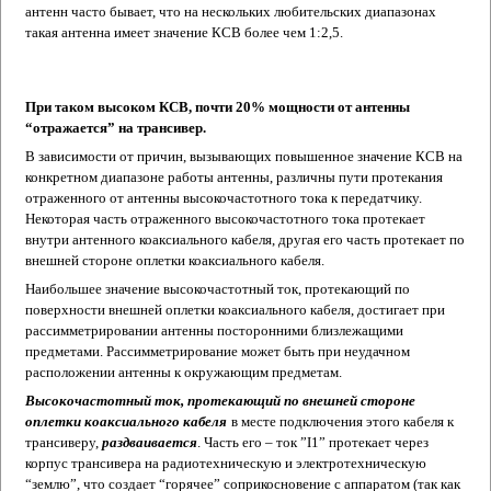
антенн часто бывает, что на нескольких любительских диапазонах
такая антенна имеет значение КСВ более чем 1:2,5.
При таком высоком КСВ, почти 20% мощности от антенны
“отражается” на трансивер.
В зависимости от причин, вызывающих повышенное значение КСВ на
конкретном диапазоне работы антенны, различны пути протекания
отраженного от антенны высокочастотного тока к передатчику.
Некоторая часть отраженного высокочастотного тока протекает
внутри антенного коаксиального кабеля, другая его часть протекает по
внешней стороне оплетки коаксиального кабеля.
Наибольшее значение высокочастотный ток, протекающий по
поверхности внешней оплетки коаксиального кабеля, достигает при
рассимметрировании антенны посторонними близлежащими
предметами. Рассимметрирование может быть при неудачном
расположении антенны к окружающим предметам.
Высокочастотный ток, протекающий по внешней стороне
оплетки коаксиального кабеля
в месте подключения этого кабеля к
трансиверу,
раздваивается
. Часть его – ток ”I1” протекает через
корпус трансивера на радиотехническую и электротехническую
“землю”, что создает “горячее” соприкосновение с аппаратом (так как