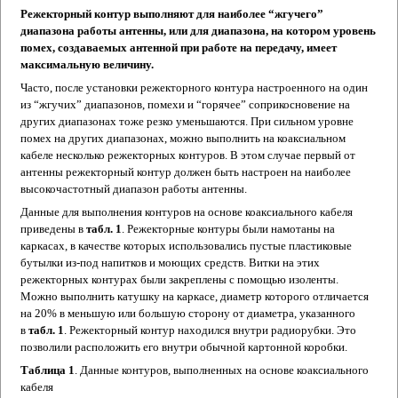
Режекторный контур выполняют для наиболее “жгучего”
диапазона работы антенны, или для диапазона, на котором уровень
помех, создаваемых антенной при работе на передачу, имеет
максимальную величину.
Часто, после установки режекторного контура настроенного на один
из “жгучих” диапазонов, помехи и “горячее” соприкосновение на
других диапазонах тоже резко уменьшаются. При сильном уровне
помех на других диапазонах, можно выполнить на коаксиальном
кабеле несколько режекторных контуров. В этом случае первый от
антенны режекторный контур должен быть настроен на наиболее
высокочастотный диапазон работы антенны.
Данные для выполнения контуров на основе коаксиального кабеля
приведены в
табл. 1
. Режекторные контуры были намотаны на
каркасах, в качестве которых использовались пустые пластиковые
бутылки из-под напитков и моющих средств. Витки на этих
режекторных контурах были закреплены с помощью изоленты.
Можно выполнить катушку на каркасе, диаметр которого отличается
на 20% в меньшую или большую сторону от диаметра, указанного
в
табл. 1
. Режекторный контур находился внутри радиорубки. Это
позволили расположить его внутри обычной картонной коробки.
Таблица 1
. Данные контуров, выполненных на основе коаксиального
кабеля