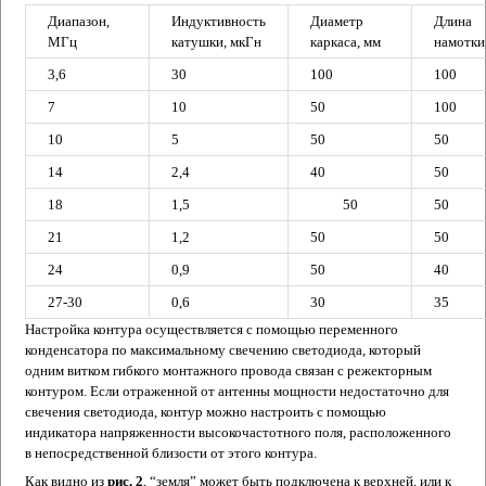
Диапазон,
Индуктивность
Диаметр
Длина
МГц
катушки, мкГн
каркаса, мм
намотки
3,6
30
100
100
7
10
50
100
10
5
50
50
14
2,4
40
50
18
1,5
50
50
21
1,2
50
50
24
0,9
50
40
27-30
0,6
30
35
Настройка контура осуществляется с помощью переменного
конденсатора по максимальному свечению светодиода, который
одним витком гибкого монтажного провода связан с режекторным
контуром. Если отраженной от антенны мощности недостаточно для
свечения светодиода, контур можно настроить с помощью
индикатора напряженности высокочастотного поля, расположенного
в непосредственной близости от этого контура.
Как видно из
рис. 2
, “земля” может быть подключена к верхней, или к