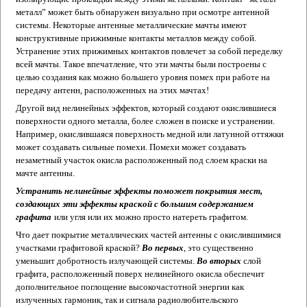
металл” может быть обнаружен визуально при осмотре антенной
системы. Некоторые антенные металлические мачты имеют
конструктивные прижимные контакты металлов между собой.
Устранение этих прижимных контактов повлечет за собой переделку
всей мачты. Такое впечатление, что эти мачты были построены с
целью создания как можно большего уровня помех при работе на
передачу антенн, расположенных на этих мачтах!
Другой вид нелинейных эффектов, который создают окислившиеся
поверхности одного металла, более сложен в поиске и устранении.
Например, окислившаяся поверхность медной или латунной оттяжки
может создавать сильные помехи. Помехи может создавать
незаметный участок окисла расположенный под слоем краски на
мачте антенны.
Устранить нелинейные эффекты поможет покрытия мест,
создающих эти эффекты краской с большим содержанием
графита
или угля или их можно просто натереть графитом.
Что дает покрытие металлических частей антенны с окислившимися
участками графитовой краской?
Во первых
, это существенно
уменьшит добротность излучающей системы.
Во вторых
слой
графита, расположенный поверх нелинейного окисла обеспечит
дополнительное поглощение высокочастотной энергии как
излученных гармоник, так и сигнала радиолюбительского