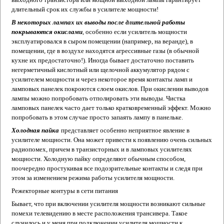
длительный срок их службы в усилителе мощности!
В некоторых лампах их выводы после длительной работы
покрываются окислами
, особенно если усилитель мощности
эксплуатировался в сыром помещении (например, на веранде), в
помещении, где в воздухе находятся агрессивные газы (в обычной
кухне их предостаточно!). Иногда бывает достаточно поставить
негерметичный кислотный или щелочной аккумулятор рядом с
усилителем мощности и через некоторое время контакты ламп и
ламповых панелек покроются слоем окислов. При окислении выводов
лампы можно попробовать отполировать эти выводы. Чистка
ламповых панелек часто дает только кратковременный эффект. Можно
попробовать в этом случае просто запаять лампу в панельке.
Холодная пайка
представляет особенно неприятное явление в
усилителе мощности. Она может привести к появлению очень сильных
радиопомех, причем в транзисторных и в ламповых усилителях
мощности. Холодную пайку определяют обычным способом,
поочередно простукивая все подозрительные контакты и следя при
этом за изменением режима работы усилителя мощности.
Режекторные контуры в сети питания
Бывает, что при включении усилителя мощности возникают сильные
помехи телевидению в месте расположения трансивера. Такое
случилось и у меня при подключении усилителя мощности к